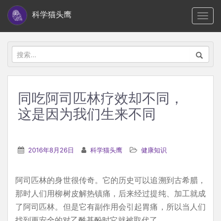
S
科学猫头鹰
TOGG
k
i
p
搜
t
索：
o
m
同吃阿司匹林疗效却不同，
a
这是因为我们生来不同
i
n
c
2016年8月26日
科学猫头鹰
健康知识
o
n
t
阿司匹林的身世很传奇。它的历史可以追溯到古希腊，
e
那时人们用柳树皮解热镇痛，后来经过提纯、加工就成
n
了阿司匹林。但是它有副作用会引起胃痛，所以当人们
t
找到更安全的对乙酰基酚时它就被取代了。