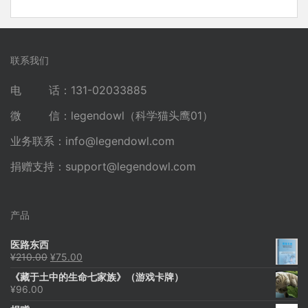
联系我们
电 话：131-02033885
微 信：legendowl（科学猫头鹰01）
业务联系：
info@legendowl.com
捐赠支持：
support@legendowl.com
产品
医路东西
原
当
¥
210.00
¥
75.00
价
前
《藏于土中的生命七家族》（游戏卡牌）
为：
价
¥
96.00
¥210.00。
格
为：