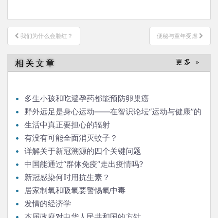
文
我们为什么会脸红？
便秘与童年受虐
章
导
相关文章
更多 »
航
多生小孩和吃避孕药都能预防卵巢癌
野外远足是身心运动——在智识论坛“运动与健康”的
发言
生活中真正要担心的辐射
有没有可能全面消灭蚊子？
详解关于新冠溯源的四个关键问题
中国能通过“群体免疫”走出疫情吗?
新冠感染何时用抗生素？
居家制氧和吸氧要警惕氧中毒
发情的经济学
本届政府对中华人民共和国的方针