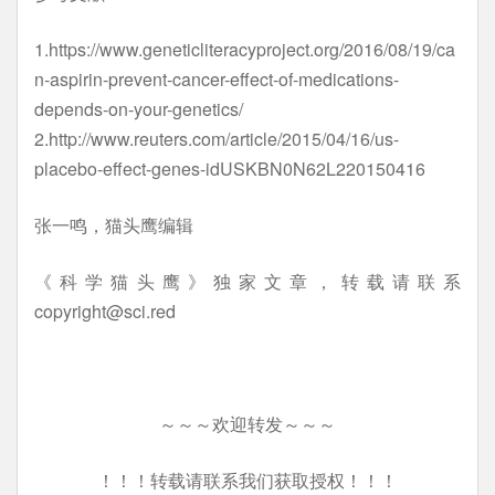
1.https://www.geneticliteracyproject.org/2016/08/19/ca
n-aspirin-prevent-cancer-effect-of-medications-
depends-on-your-genetics/
2.http://www.reuters.com/article/2015/04/16/us-
placebo-effect-genes-idUSKBN0N62L220150416
张一鸣，猫头鹰编辑
《科学猫头鹰》独家文章，转载请联系
copyright@sci.red
～～～欢迎转发～～～
！！！转载请联系我们获取授权！！！