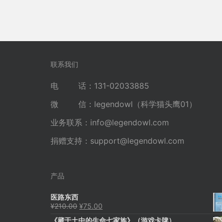
联系我们
电 话：131-02033885
微 信：legendowl（科学猫头鹰01）
业务联系：
info@legendowl.com
捐赠支持：
support@legendowl.com
产品
医路东西
原
当
¥
210.00
¥
75.00
价
前
《藏于土中的生命七家族》（游戏卡牌）