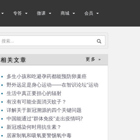
专答
微课
商城
会员
搜
索：
相关文章
更多 »
多生小孩和吃避孕药都能预防卵巢癌
野外远足是身心运动——在智识论坛“运动
与健康”的发言
生活中真正要担心的辐射
有没有可能全面消灭蚊子？
详解关于新冠溯源的四个关键问题
中国能通过“群体免疫”走出疫情吗?
新冠感染何时用抗生素？
居家制氧和吸氧要警惕氧中毒