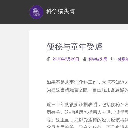
S
科学猫头鹰
k
i
p
t
o
便秘与童年受虐
m
a
2016年8月29日
科学猫头鹰
健康
i
n
c
如果不是从事消化科工作，大概不知道
o
为把这当成难言之隐，自己服用含蒽醌
n
t
近三十年的很多证据表明，包括便秘在
e
历有关。这些经历包括亲人去世、父母
n
等。这里面，尤以受虐待的经历应该得
t
父母离异等等，隐私性略低，而且也没