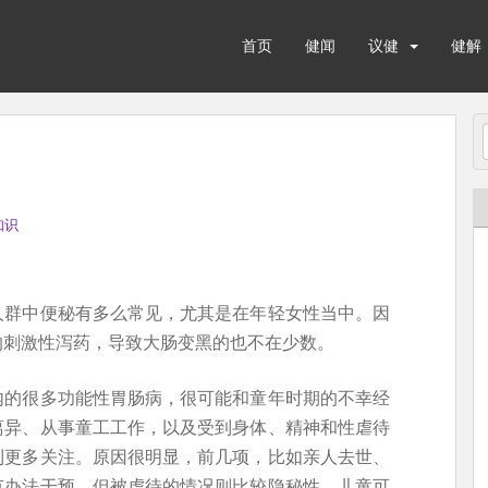
首页
健闻
议健
健解
知识
人群中便秘有多么常见，尤其是在年轻女性当中。因
的刺激性泻药，导致大肠变黑的也不在少数。
内的很多功能性胃肠病，很可能和童年时期的不幸经
离异、从事童工工作，以及受到身体、精神和性虐待
到更多关注。原因很明显，前几项，比如亲人去世、
有办法干预。但被虐待的情况则比较隐秘性，儿童可