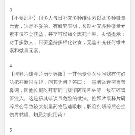
3
【不要乱补】很多人每日补充多种维生素以及多种微量
元素，这是不妥的。有研究表明，长期补充多种微量元
素不仅不会获益，甚至可增加全因死亡率。友情提示：
对于多数人，只要坚持多样化饮食，无需补充任何维生
素和微量元素。
4
【控释片缓释片勿研碎服】一其他专业医生问我有何好
法把拜新同弄碎，问其为何？答曰：一患者昏迷需胃管
鼻饲，因他长期吃拜新同与肠溶阿司匹林等，故研碎胃
管注入。这是极其错误且危险的做法。控释片缓释片研
碎后会导致较大剂量药物迅速吸收，肠溶剂研碎后会损
伤胃黏膜。切忌如此用药！
5