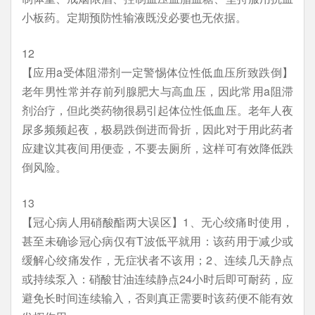
小板药。定期预防性输液既没必要也无依据。
12
【应用a受体阻滞剂一定警惕体位性低血压所致跌倒】
老年男性常并存前列腺肥大与高血压，因此常用a阻滞
剂治疗，但此类药物很易引起体位性低血压。老年人夜
尿多频频起夜，极易跌倒进而骨折，因此对于用此药者
应建议其夜间用便壶，不要去厕所，这样可有效降低跌
倒风险。
13
【冠心病人用硝酸酯两大误区】1、无心绞痛时使用，
甚至未确诊冠心病仅有T波低平就用：该药用于减少或
缓解心绞痛发作，无症状者不该用；2、连续几天静点
或持续泵入：硝酸甘油连续静点24小时后即可耐药，应
避免长时间连续输入，否则真正需要时该药便不能有效