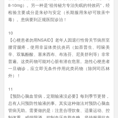
8-10mg）。另一种是“祖传秘方专治失眠的特效药”，经
检验主要成分是朱砂与安定（长期服用朱砂可致汞中
毒）。患病要到正规医院诊治！
10
【心梗患者勿用NSAID】老年人因退行性骨关节病所至
腰背腿疼，使用非甾体类抗炎药（如萘普生、吲哚美
辛、双氯酚酸、塞来西布、布洛芬、尼美舒利等）非常
普遍。这类药物可能对心脏有潜在危害。急性心梗患者
一旦确诊，应立即无条件停用此类药物（除阿司匹林
外）！
11
【预防心脑血管病，定期输液没必要】每到季节更替，
总有人问预防性输液的事。其实这种做法对预防心脑血
管病无助。需要做的是：注意合理饮食、适量运动、控
制体重、戒烟限酒、控制血压血脂血糖、坚持服用抗血