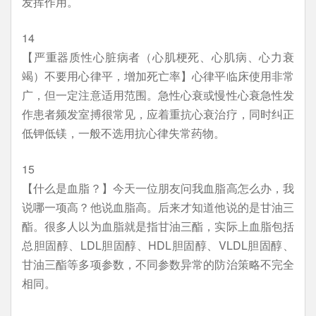
发挥作用。
14
【严重器质性心脏病者（心肌梗死、心肌病、心力衰
竭）不要用心律平，增加死亡率】心律平临床使用非常
广，但一定注意适用范围。急性心衰或慢性心衰急性发
作患者频发室搏很常见，应着重抗心衰治疗，同时纠正
低钾低镁，一般不选用抗心律失常药物。
15
【什么是血脂？】今天一位朋友问我血脂高怎么办，我
说哪一项高？他说血脂高。后来才知道他说的是甘油三
酯。很多人以为血脂就是指甘油三酯，实际上血脂包括
总胆固醇、LDL胆固醇、HDL胆固醇、VLDL胆固醇、
甘油三酯等多项参数，不同参数异常的防治策略不完全
相同。