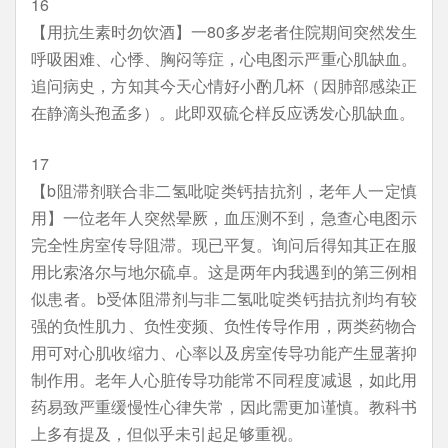
16
【用抗生素时勿饮酒】一80多岁老者住院期间突然发生
呼吸困难、心悸、胸闷等症，心电图示严重心肌缺血。
追问病史，方知其今天心情好小酌几杯（因肺部感染正
在静滴头孢孟多）。此即双硫仑样反应诱发心肌缺血。
17
【b阻滞剂联合非二氢吡啶类钙拮抗剂，老年人一定慎
用】一位老年人突然晕厥，血压测不到，急查心电图示
完全性房室传导阻滞。现已平复。询问后得知其正在服
用比索洛尔与地尔硫卓。这是两年内我遇到的第三例相
似患者。b受体阻滞剂与非二氢吡啶类钙拮抗剂均有较
强的负性肌力、负性变频、负性传导作用，两类药物合
用可对心肌收缩力、心率以及房室传导功能产生显著抑
制作用。老年人心脏传导功能常不同程度减退，如此用
药易致严重缓慢性心律失常，因此需更加谨慎。教科书
上多有提及，但似乎未引起足够重视。