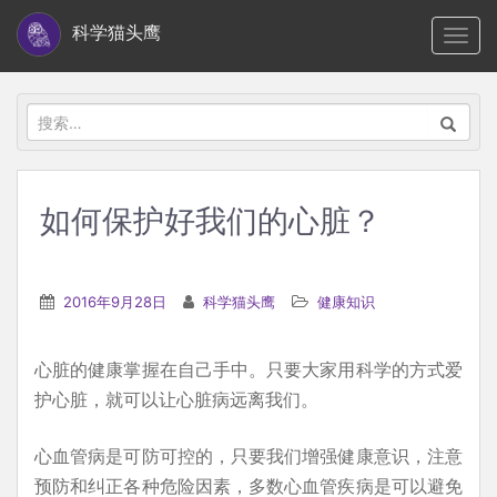
S
科学猫头鹰
TOGG
k
i
p
搜
t
索：
o
m
如何保护好我们的心脏？
a
i
n
2016年9月28日
科学猫头鹰
健康知识
c
o
心脏的健康掌握在自己手中。只要大家用科学的方式爱
n
护心脏，就可以让心脏病远离我们。
t
e
心血管病是可防可控的，只要我们增强健康意识，注意
n
预防和纠正各种危险因素，多数心血管疾病是可以避免
t