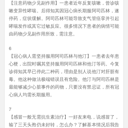
【注意药物少见副作用】一患者近年反复咳嗽，曾诊咳
嗽变异性哮喘。后得知其因冠心病长期服阿司匹林，遂
停药，症状缓解。阿司匹林可能导致支气管痉挛并引起
哮喘发作或其它过敏反应。很多情况下患者的病情可能
由药物少见副作用所致，需注意。
6
【冠心病人需坚持服用阿司匹林与他汀】一患者去年患
心梗，出院时嘱其坚持服用阿司匹林和他汀等药。今复
诊得知其早已停此二种药，理由是别人说他汀对肝脏有
毒。他这种做法极端错误且有危险。他汀与阿司匹林是
最能够减少心脏事件的药物，只要没有禁忌证，所有冠
心病人均需长期服用。
7
【感冒一般无需抗生素治疗】一好友来电，说感冒了，
输了三天头孢仍未好转，怎么办？了解基本情况后我告