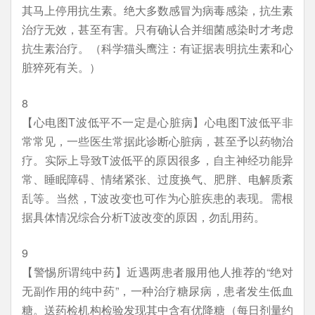
其马上停用抗生素。绝大多数感冒为病毒感染，抗生素
治疗无效，甚至有害。只有确认合并细菌感染时才考虑
抗生素治疗。（科学猫头鹰注：有证据表明抗生素和心
脏猝死有关。）
8
【心电图T波低平不一定是心脏病】心电图T波低平非
常常见，一些医生常据此诊断心脏病，甚至予以药物治
疗。实际上导致T波低平的原因很多，自主神经功能异
常、睡眠障碍、情绪紧张、过度换气、肥胖、电解质紊
乱等。当然，T波改变也可作为心脏疾患的表现。需根
据具体情况综合分析T波改变的原因，勿乱用药。
9
【警惕所谓纯中药】近遇两患者服用他人推荐的“绝对
无副作用的纯中药”，一种治疗糖尿病，患者发生低血
糖。送药检机构检验发现其中含有优降糖（每日剂量约