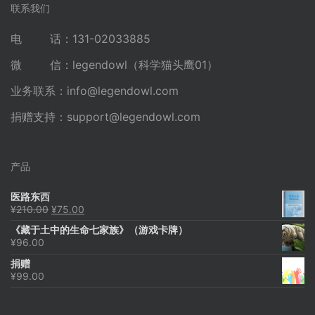
联系我们
电 话：131-02033885
微 信：legendowl（科学猫头鹰01）
业务联系：
info@legendowl.com
捐赠支持：
support@legendowl.com
产品
医路东西
原
当
¥
210.00
¥
75.00
价
前
《藏于土中的生命七家族》（游戏卡牌）
为：
价
¥
96.00
¥210.00。
格
为：
捐赠
¥75.00。
¥
99.00