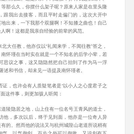
，等那么久，你摆什么架子呢？原来人家是在里头隆
，跟我出去接客，而且平时走偏门的，这次大开中
宾地出来，一下我那个双腿啊！不知膝之曲也！自己
轻人啊！这都是我亲自经验的前辈的风范。
北大任教，他亦仅以“礼闻来学，不闻往教”答之，
，南怀瑾在当时实在就是一个不知名的后学小辈，若
可思议之事，这又隐隐然把自己抬到了作为马一浮
之著述和书信，却未见一语提及南怀瑾者。
否证，也许会有人质疑笔者是“以小人之心度君子之
下面这件事，则更加骇人听闻：
张道陵隐居之地，山上住有一位名号王青风的道士，
访他，多次以后，终于见到面，他亦是一位奇人异
是有的。然而他的说法又与杭州城隍山老道所说稍有
神御气，以气御剑，百步之外可以御敌。又说剑有五