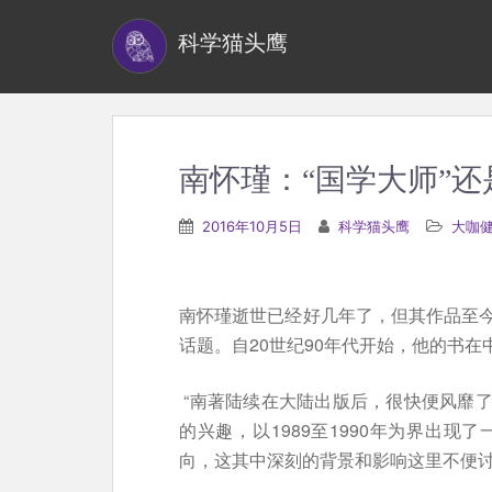
S
科学猫头鹰
k
i
p
t
o
南怀瑾：“国学大师”
m
a
2016年10月5日
科学猫头鹰
大咖
i
n
c
南怀瑾逝世已经好几年了，但其作品至
o
话题。自20世纪90年代开始，他的书
n
t
“南著陆续在大陆出版后，很快便风靡
e
的兴趣，以1989至1990年为界出现
n
向，这其中深刻的背景和影响这里不便
t