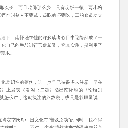
间那么长，而且吃得那么少，只有晚饭一顿，两小碗
老师也叫别人不要试，该吃的还要吃，真的修道功夫
营造下，南怀瑾在他的许多读者心目中隐隐然成了一
利用神化自己的手段进行形象塑造，究其实质，是利用了
理需求。
文化常识性的硬伤，这一点早已被很多人注意，早在
读书》上发表《看闲书二题》指出南怀瑾的《论语别
讲就怎么讲，这就笺注的路数说，或只是就胆量说，
肯定南氏对中国文化有“普及之功”的同时，也不得
竹难书’”。——不过，这些“罄竹难书”的硬伤却丝毫