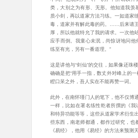
类，大别之为有形、无形。他知道我羡慕
质小剑，再以道家方法习练。一如道家
毒，道家并有解此毒的药。……后来请
厚，所以他就特允了我的请求。一次他
应手而倒。我童心未泯，尚惊讶地问他
练至有光，另有一番道理。”
这是讲他与“剑仙”的交往，如果像还珠
确确是把“用手一指，数丈外对峰上的一
瞪口呆之外，吾人实在不能再赞一词。
此外，在南怀瑾门人的笔下，他不仅博
一样，比如在署名练性乾者所撰的《我
和特异功能等等，这些从道家学术衍生出来
些东西，南老师都通，都作过研究，也都
《易经》，他用《易经》的方法来预测天