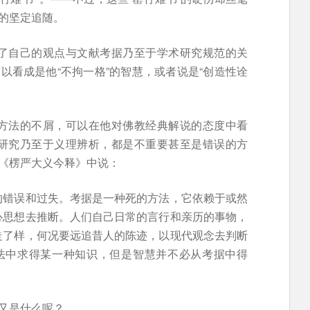
”的坚定追随。
了自己的观点与文献考据乃至于学术研究规范的关
以看成是他“不拘一格”的智慧，或者说是“创造性诠
方法的不屑，可以在他对佛教经典解说的态度中看
研究乃至于义理辨析，都是不重要甚至是错误的方
在《楞严大义今释》中说：
的错误和过失。考据是一种死的方法，它依赖于或然
心思想去推断。人们自己日常的言行和亲历的事物，
走了样，何况要远追昔人的陈迹，以现代观念去判断
法中求得某一种知识，但是智慧并不必从考据中得
，又是什么呢？