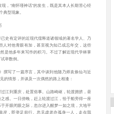
现，“南怀瑾神话”的发生，既是其本人长期苦心经
一个典型现象。
历
早已史有定评的近现代儒释道诸领域的著名学人、乃
些人对他青眼有加，甚至视为知己或忘年交，这些
显然是他多年来写作的积习。不过了解近现代学林掌
下试举数例。
集》撰写了一篇序言，其中谈到他随乃师袁焕仙与近
9）相见的情形，并谈及一次偶然的路上相逢：
时过江到重庆，处置俗事。山路崎岖，轮渡拥挤，昼
倦之感。一日傍晚，赶上轮渡过江，恰于船旁得一座
烁于开眼闭眼之际，忽尔进入醒梦一如之境，大地平
靠岸，即举足前行。忽见虚老亦孤身一人，走在我