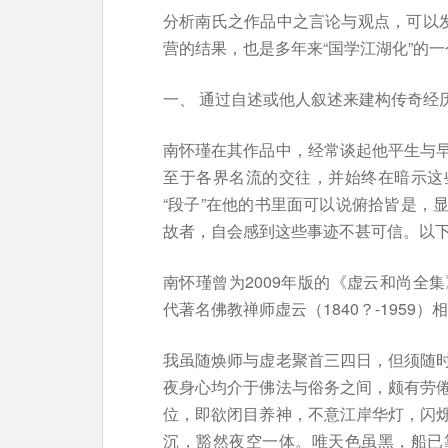
分析南氏之作品中之言论与观点，可以发
营的结果，也是多年来“国学江湖化”的
一、 通过自述或他人叙述来建构传奇经
南怀瑾在其作品中，经常谈起他平生与
至于各界名流的交往，并始终在暗示这
“段子”在他的书里面可以说俯拾皆是，
故者，自会感到这些事迹不甚可信。以
南怀瑾曾为2009年版的《虚云和尚全
代著名佛教禅师虚云（1840？-195
我虽随焕师与虚老聚首三四日，但须随
夜身心均介于佛法与俗务之间，颇有劳
位，即欲闭目养神，不意江岸华灯，闪
沉，豁然夜空一体。唯天色虽黑，船已