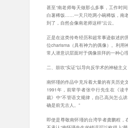
甚至“南老师每天做那么多事，工作时
白薯稀饭……一天只吃两小碗稀饭，南
到了，自然会像南老师这样”云云。
正是在这类传奇经历和超常事迹叙述的
位charisma（具有神力的偶像）。
常人潜意识层面对于偶像崇拜的一种心
二、鼓吹“实证”以导向反学术的神秘主义
南怀瑾的作品中充斥着大量的有关历史
1991年，前辈学者张中行先生在《
裁》中“不管语文规律，自己高兴怎么
确是前无古人。”
即使是尊敬南怀瑾的台湾学者龚鹏程，在
不承认“南怀瑾先生的错误可以称得上‘罄