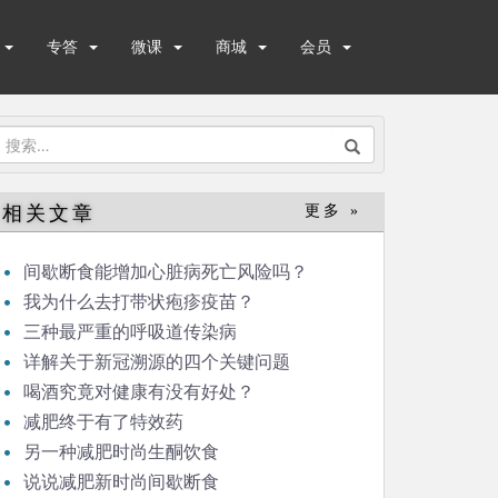
专答
微课
商城
会员
搜
索：
相关文章
更多 »
间歇断食能增加心脏病死亡风险吗？
我为什么去打带状疱疹疫苗？
三种最严重的呼吸道传染病
详解关于新冠溯源的四个关键问题
喝酒究竟对健康有没有好处？
减肥终于有了特效药
另一种减肥时尚生酮饮食
说说减肥新时尚间歇断食