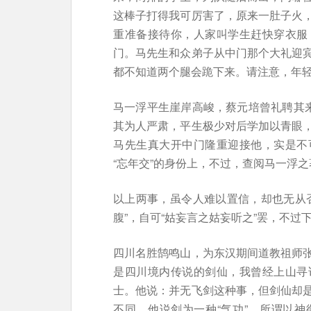
这棒子打得我可厉害了，原来一肚子火
重准备接待你，人家叫学生赶快穿衣服
门。马先生和众弟子从中门那个大礼迎
都不知道两个腿会跪下来。请注意，年
马一浮平生崖岸高峻，蔡元培曾礼聘其来
其为人严肃，平生极少对后学加以青眼
马先生真大开中门隆重迎接他，实是不
“忘年交”的身份上，不过，查阅马一浮
以上两事，虽令人难以置信，却也无从
腹”，自可“姑妄言之姑妄听之”罢，不过
四川名胜鹄鸣山，为东汉期间道教祖师
是四川境内传说的剑仙，我曾经上山寻
士。他说：并无飞剑这种事，但剑仙却
不同。他说剑为一种“气功”，所谓以