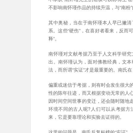
不影响南怀瑾作品的持续升温，与“南粉
其中奥秘，当在于南怀瑾本人早已撇清
系。这些“硬伤”，在喜好者看来，反而可
释”。
南怀瑾对文献考据乃至于人文科学研究
出。南怀瑾认为，面对佛教经典，文本
法，而所谓“实证”才是最重要的。南氏
偏重或迷信于考据，则有时会发生很大
性的陈年往迹，而又根据变动无常的人
因时间空间世事的变迁，还会随时随地
环境不同的古人呢?人们可以从考据方
来，它是要靠理论和实验去证得的。
这里的问题是，南氏反复标榜的“实证”