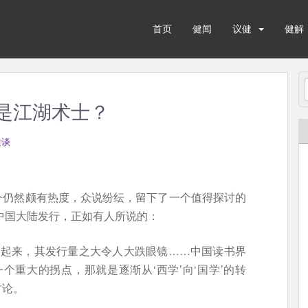
首页
健闻
议健
健解
还是江湖术士？
健谈
今仍然颇有热度，众说纷纭，留下了一个值得探讨的
在中国大陆发行，正如有人所说的：
了起来，其发行量之大令人大跌眼镜……中国读书界
了一个重大的拐点，那就是逐渐从‘西学’向‘国学’的转
讨论。