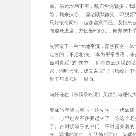
前。沿途坎坷不平，乱石烂泥犹多，我
险，我来扶你。”虚老顾我微笑，即脱臂
只好依命同行，但加留意而已。及抵慈
闻虚老遭遇，方忆当时此话，岂亦偶中
先营造了一种“大地平沉，豁然夜空一体
走各的，不必相扶。”本为平常言语，未
当时此话”的“偶中”，则将虚云所说的
家，同时兴化，建立吾宗”（《坛经》中
到了与虚云同一层面。
南怀瑾在《宗镜录略讲》又讲到与现代
譬如当年我去看马一浮先生，一代硕儒
上，心里也差不多要起火了，你这个老
了。古时候屋子的中门，平时是关着的
来，两排的学生，列队随后而出，问哪