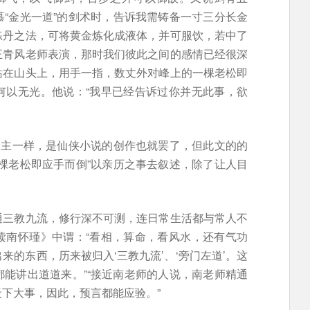
“金光一道”的剑术时，告诉我需铸备一寸三分长金
练丹之法，可将黄金炼化成液体，并可服饮，若中了
王青风老师表演，那时我们彼此之间的感情已经很深
站在山头上，用手一指，数丈外对峰上的一棵老松即
何以无光。他说：“我早已经告诉过你并无此事，欲
楼主一样，是仙侠小说的创作也就罢了，但此文的的
棵老松即应手而倒”以亲历之事去叙述，除了让人目
通三教九流，修行深不可测，连日常生活都与常人不
读南怀瑾》中谓：“看相，算命，看风水，还有气功
的东西，历来被归入‘三教九流’、‘旁门左道’。这
能讲出道道来。”“接近南老师的人说，南老师精通
下大事，因此，预言都能应验。”