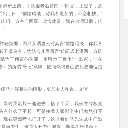
即趋步上前，手扶虚老右臂曰：“师父，太黑了，危
而出，曰：“前路暗淡，你我各走各的，不必相扶。”
云山门，方各自回寮。此情此景，我在台湾以后，传
乎！
”神秘氛围，而后又谓虚云对其言“前路暗淡，你我各
必子虚乌有，然结合其后所言“传闻虚老遭遇，方忆
话赋予了预言的功能，更暗示了近乎“一出家，一在
语）的所谓“悬记”意味，隐隐然将自己的历史地位抬
大儒马一浮相见的情形，更加令人咋舌。文谓：
，当时我名片一递进去，搞了半天，我坐在冷板凳
头有什么了不起！可是接着人家那个中门忽然打开
，现在突然哗地打开了，这才看到马先生从中门出
位是南先生。这是大开中门迎接，弄得我赶快跪下。