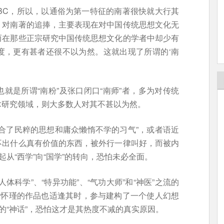
ABC，所以，以通俗为第一特征的南著很快就大行其
，对南著的追捧，主要表现在对中国传统思想文化无
而在那些正宗研究中国传统思想文化的学者中却少有
度，更有甚者还很不以为然。这就出现了所谓的‘南
就是所谓“南粉”及张口闭口“南师”者，多为对传统
术研究领域，则大多数人对其不甚以为然。
合了民粹的思想和庸众懒惰不学的习气”，或者语近
不出什么真有价值的东西，被外行一律叫好，而被内
起从“西学”向“国学”的转向，恐怕未必全面。
体科学”、“特异功能”、“气功大师”和“神医”之流的
南怀瑾的作品也适逢其时，参与建构了一个使人幻想
的“神话”，恐怕这才是其热度不减的真实原因。