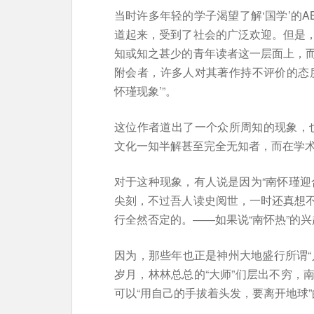
当时许多年轻的学子渴望了解‘国学’的
道起来，受到了社会的广泛欢迎。但是
知或知之甚少的青年读者这一层面上，
附会者，许多人对其著作持不评价的态
怀瑾现象’”。
这位作者道出了一个众所周知的现象，也
文化一知半解甚至完全无知者，而在学
对于这种现象，有人说是因为“南怀瑾迎
尖刻，不过吾人读史阅世，一时还真想
行全然否定的。——如果说“南怀热”的兴
因为，那些年也正是神州大地盛行所谓“人
岁月，林林总总的“大师”们层出不穷，
可以“用自己的手拔着头发，要离开地球”