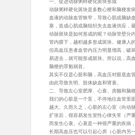
一、促进动脉粥样硬化斑块形成
动脉粥样硬化斑块是多数心梗和脑梗发
血液的动脉血管狭窄，导致心肌或脑缺
塞，造成心肌或脑组织失去血液供应，
动脉斑块是如何形成的呢？动脉管壁分
管内膜下，越积越多形成斑块。健康人
但高血压患者血管内压力明显增高，破
易进去，就可能形成斑块。所以说，高
脑梗的罪魁祸首。
其实不仅是心脏和脑，高血压对眼底血
由此导致失明、肢体缺血和肾衰。
二、导致左心室肥厚、心衰、房颤和脑
我们的心脏是一个泵，不停地往血管里
越大。久而久之，心脏的左心室（向动
扩张后，很容易发生室性心律失常（严
而发生心衰。心衰是一种很严重的疾病
长期高血压也可以引起心房（心脏内另