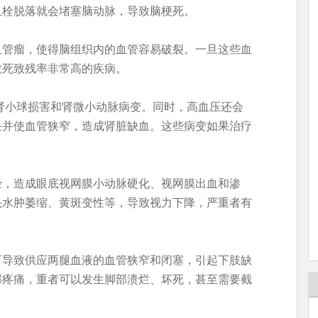
血栓脱落就会堵塞脑动脉，导致脑梗死。
血管瘤，使得脑组织内的血管容易破裂。一旦这些血
致死致残率非常高的疾病。
肾小球损害和肾微小动脉病变。同时，高血压还会
块并使血管狭窄，造成肾脏缺血。这些病变如果治疗
经，造成眼底视网膜小动脉硬化、视网膜出血和渗
头水肿萎缩、黄斑变性等，导致视力下降，严重者有
可导致供应两腿血液的血管狭窄和闭塞，引起下肢缺
部疼痛，重者可以发生脚部溃烂、坏死，甚至需要截