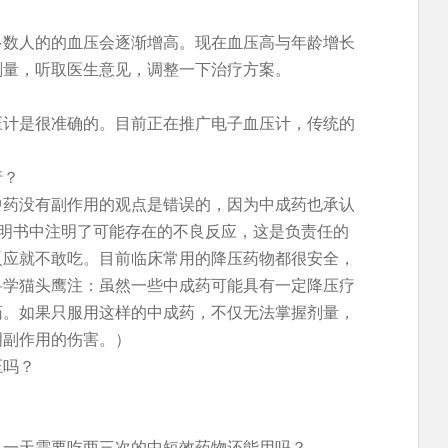
多数人的的血压会逐渐增高。现在血压高与年龄增长
剂量，听取医生意见，调整一下治疗方案。
压计是很准确的。目前正在推广电子血压计，传统的
行？
中药没有副作用的观点是错误的，因为中成药也承认
说明书中注明了可能存在的不良反应，这是负责任的
反应就不敢吃。目前临床常用的降压药物都很安全，
科学猫头鹰注：虽然一些中成药可能具有一定降压疗
药。如果只服用这样的中成药，不仅无法掌握剂量，
明副作用的伤害。）
压吗？
。
，一天需要吃两三次的中短效药物还能用吗？