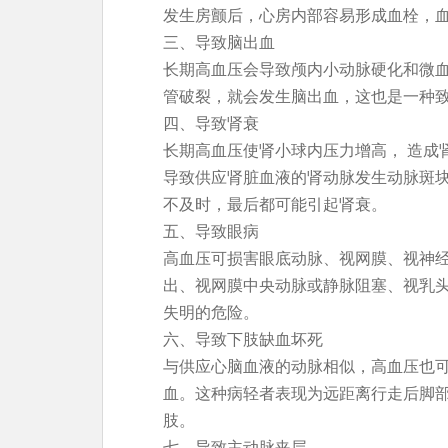
发生房颤后，心房内部容易形成血栓，
三、导致脑出血
长期高血压会导致颅内小动脉硬化和微
管破裂，就会发生脑出血，这也是一种
四、导致肾衰
长期高血压使肾小球内压力增高， 造成
导致供应肾脏血液的肾动脉发生动脉斑
不及时，最后都可能引起肾衰。
五、导致眼病
高血压可损害眼底动脉、视网膜、视神
出、视网膜中央动脉或静脉阻塞、视乳
失明的危险。
六、导致下肢缺血坏死
与供应心脑血液的动脉相似，高血压也
血。这种病轻者表现为远距离行走后脚
肢。
七、导致主动脉夹层