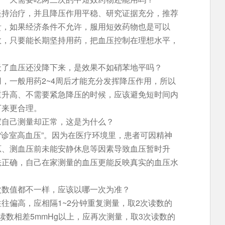
坚持治疗，并且降压作用平稳、研究证据充分，推荐
贵，如果经济条件不允许，服用短效药物也是可以
效，只要能长期坚持用药，把血压控制在理想水平，
天了血压还没降下来，是效果不如硝苯地平吗？
，一般用药2~4周后才能充分发挥降压作用，所以
重升高、不需要紧急降压的时候，应该避免短时间内
下来更合理。
家自己测量却正常，这是为什么？
“诊室高血压”。因为在医疗环境里，患者可因精神
忑、测血压前未能安静休息等因素导致血压暂时升
法正确，自己在家测量的血压更能反映真实的血压水
次数值都不一样，应该以哪一次为准？
往偏高，应相隔1~2分钟重复测量，取2次读数的
读数相差5mmHg以上，应再次测量，取3次读数的