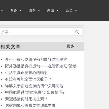
专答
微课
商城
会员
搜
索：
相关文章
更多 »
多生小孩和吃避孕药都能预防卵巢癌
野外远足是身心运动——在智识论坛“运动
与健康”的发言
生活中真正要担心的辐射
有没有可能全面消灭蚊子？
详解关于新冠溯源的四个关键问题
中国能通过“群体免疫”走出疫情吗?
新冠感染何时用抗生素？
居家制氧和吸氧要警惕氧中毒