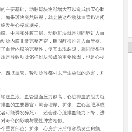
病的主要基础。动脉斑块逐渐增大可以造成供应心脑
血。如果斑块突然破裂，就会使这些动脉血管迅速闭
最终发生心梗或脑梗。
内膜、中层和外膜三层。动脉斑块就是胆固醇进入血
的动脉内膜非常完整严密，胆固醇很难进入血管壁。
坏了血管内膜的完整性，使其出现裂隙，胆固醇很容
血压是导致动脉粥样斑块形成的重要原因，也是心梗
管、四肢血管、肾动脉等都可以产生类似的危害，并
梗
面输送血液。血管里面压力越高，心脏排血的阻力就
脉排血的主要器官）就会增厚、扩张。左心室肥厚或
重者可能诱发猝死），还会使心脏排血能力下降，进
，对寿命的影响与恶性肿瘤相似。
一个重要部位）扩张，心房扩张后很容易发生房颤。