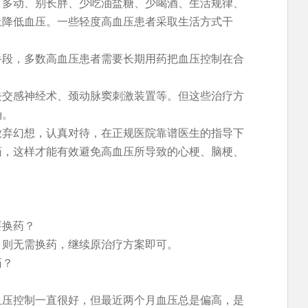
、多动、别长胖、少吃油盐糖、少喝酒、生活规律、
上降低血压。一些轻度高血压患者采取生活方式干
手段，多数高血压患者需要长期用药把血压控制在合
去交感神经术、颈动脉窦刺激装置等。但这些治疗方
确。
放弃幻想，认真对待，在正规医院靠谱医生的指导下
药，这样才能有效避免高血压所导致的心梗、脑梗、
要换药？
，则无需换药，继续原治疗方案即可。
药？
血压控制一直很好，但最近两个月血压总是偏高，是