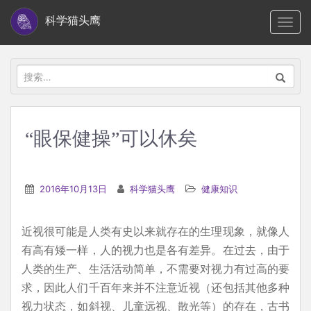
S
科学猫头鹰
TOGG
k
i
p
搜
t
索：
o
m
“眼保健操”可以休矣
a
i
n
2016年10月13日
科学猫头鹰
健康知识
c
o
近视很可能是人类有史以来就存在的生理现象，就像人
n
有高有矮一样，人的视力也是各有差异。在过去，由于
t
人类的生产、生活活动简单，不需要对视力有过高的要
e
求，因此人们千百年来并不注意近视（还包括其他多种
n
视力状态，如斜视、儿童远视、散光等）的存在，古书
t