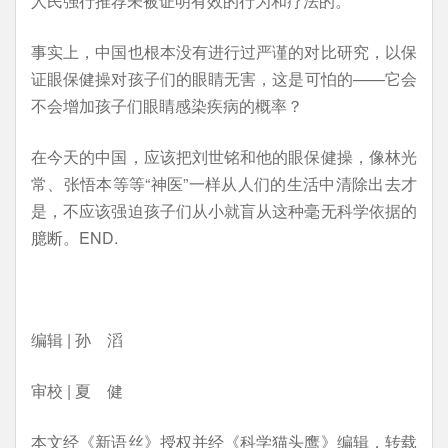
人民强行推荐未被证明有效的行为和疗法的。
事实上，中国也根本没有进行过严谨的对比研究，以保
证眼保健操对孩子们的眼睛无害，这是可怕的——它会
不会增加孩子们眼睛感染疾病的概率？
在今天的中国，应该把刘世铭和他的眼保健操，像林光
常、张悟本等等“神医”一样从人们的生活中清除出去才
是，不应该强迫孩子们从小就盲从这种毫无科学依据的
臆断。END.
编辑 | 孙 滔
审校 | 夏 健
本文经《新语丝》授权并经《科学猫头鹰》编辑，转载