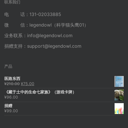
联系我们
电 话：131-02033885
微 信：legendowl（科学猫头鹰01）
业务联系：
info@legendowl.com
捐赠支持：
support@legendowl.com
产品
医路东西
原
当
¥
210.00
¥
75.00
价
前
《藏于土中的生命七家族》（游戏卡牌）
为：
价
¥
96.00
¥210.00。
格
为：
捐赠
¥75.00。
¥
99.00