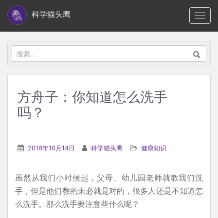
S
科学猫头鹰
TOGG
k
i
p
搜
t
索：
o
m
方舟子：你知道怎么洗手
a
吗？
i
n
c
2016年10月14日
科学猫头鹰
健康知识
o
n
t
虽然从我们小时候起，父母、幼儿园老师就教我们洗
e
手，但是他们教的未必就是对的，很多人还是不知道怎
n
么洗手。那么洗手要注意些什么呢？
t