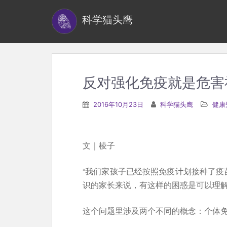
S
科学猫头鹰
k
i
p
t
o
反对强化免疫就是危害
m
a
2016年10月23日
科学猫头鹰
健康
i
n
c
文｜棱子
o
n
“我们家孩子已经按照免疫计划接种了疫
t
识的家长来说，有这样的困惑是可以理
e
这个问题里涉及两个不同的概念：个体
n
t