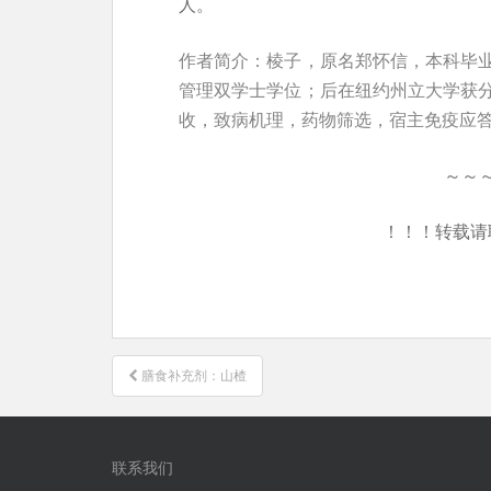
人。
作者简介：棱子，原名郑怀信，本科毕
管理双学士学位；后在纽约州立大学获
收，致病机理，药物筛选，宿主免疫应
～～
！！！转载请
文
膳食补充剂：山楂
章
导
航
联系我们