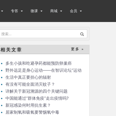
专答
微课
商城
会员
搜
索：
相关文章
更多 »
多生小孩和吃避孕药都能预防卵巢癌
野外远足是身心运动——在智识论坛“运动
与健康”的发言
生活中真正要担心的辐射
有没有可能全面消灭蚊子？
详解关于新冠溯源的四个关键问题
中国能通过“群体免疫”走出疫情吗?
新冠感染何时用抗生素？
居家制氧和吸氧要警惕氧中毒