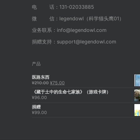
电 话：131-02033885
微 信：legendowl（科学猫头鹰01）
业务联系：
info@legendowl.com
捐赠支持：
support@legendowl.com
产品
医路东西
原
当
¥
210.00
¥
75.00
价
前
《藏于土中的生命七家族》（游戏卡牌）
为：
价
¥
96.00
¥210.00。
格
为：
捐赠
¥75.00。
¥
99.00