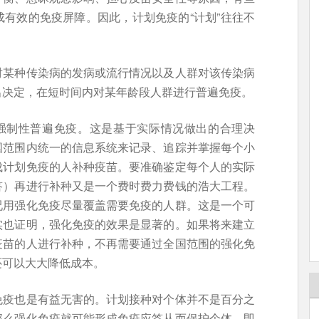
有效的免疫屏障。因此，计划免疫的“计划”往往不
。
对某种传染病的发病或流行情况以及人群对该传染病
出决定，在短时间内对某年龄段人群进行普遍免疫。
行强制性普遍免疫。这是基于实际情况做出的合理决
国范围内统一的信息系统来记录、追踪并掌握每个小
成计划免疫的人补种疫苗。要准确鉴定每个人的实际
答）再进行补种又是一个费时费力费钱的浩大工程。
况用强化免疫尽量覆盖需要免疫的人群。这是一个可
实也证明，强化免疫的效果是显著的。如果将来建立
疫苗的人进行补种，不再需要通过全国范围的强化免
还可以大大降低成本。
免疫也是有益无害的。计划接种对个体并不是百分之
那么强化免疫就可能形成免疫应答从而保护个体。即