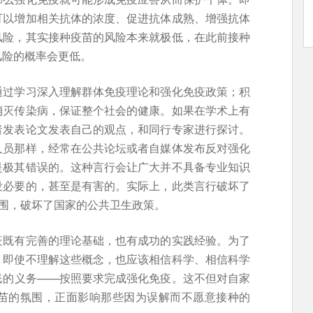
可以增加相关抗体的浓度、促进抗体成熟、增强抗体
风险，其实接种疫苗的风险本来就极低，在此前接种
风险的概率会更低。
通过学习深入理解群体免疫理论和强化免疫政策；积
消灭传染病，保证整个社会的健康。如果在学术上有
者发表论文发表自己的观点，和同行专家进行探讨。
人员那样，经常在公共论坛或者自媒体发布反对强化
是极其错误的。这种言行会让广大并不具备专业知识
没必要的，甚至是有害的。实际上，此类言行破坏了
氛围，破坏了国家的公共卫生政策。
疫既有完善的理论基础，也有成功的实践经验。为了
）即使不理解这些概念，也应该相信科学、相信科学
民的义务——按照要求完成强化免疫。这不但对自家
苗的氛围，正面影响那些因为误解而不愿意接种的