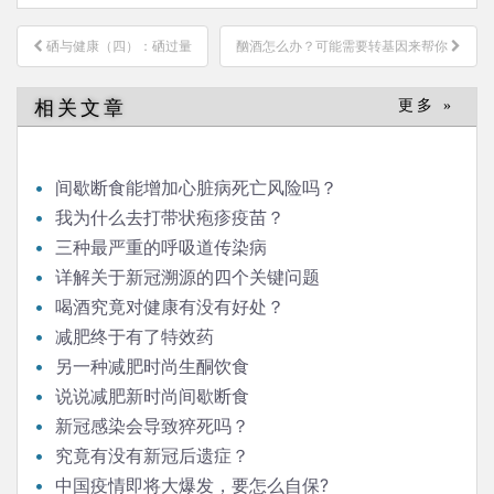
文
硒与健康（四）：硒过量
酗酒怎么办？可能需要转基因来帮你
章
导
相关文章
更多 »
航
间歇断食能增加心脏病死亡风险吗？
我为什么去打带状疱疹疫苗？
三种最严重的呼吸道传染病
详解关于新冠溯源的四个关键问题
喝酒究竟对健康有没有好处？
减肥终于有了特效药
另一种减肥时尚生酮饮食
说说减肥新时尚间歇断食
新冠感染会导致猝死吗？
究竟有没有新冠后遗症？
中国疫情即将大爆发，要怎么自保?