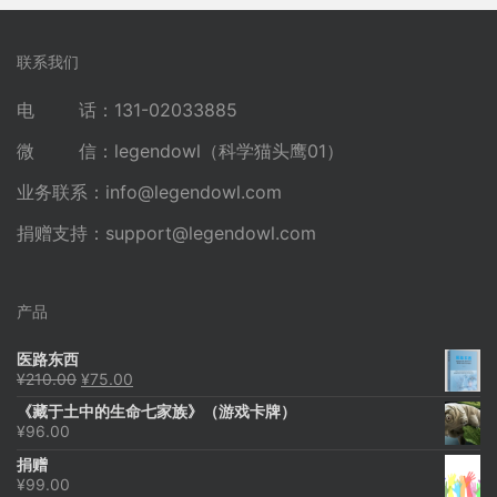
联系我们
电 话：131-02033885
微 信：legendowl（科学猫头鹰01）
业务联系：
info@legendowl.com
捐赠支持：
support@legendowl.com
产品
医路东西
原
当
¥
210.00
¥
75.00
价
前
《藏于土中的生命七家族》（游戏卡牌）
为：
价
¥
96.00
¥210.00。
格
为：
捐赠
¥75.00。
¥
99.00