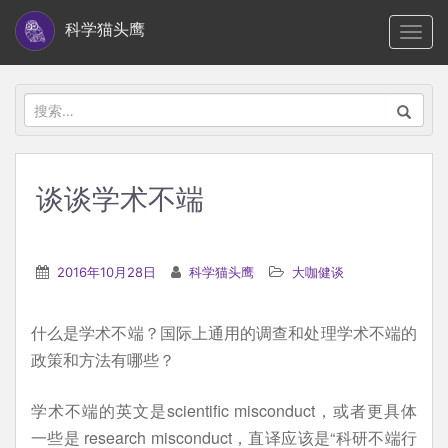
S
科学猫头鹰
TOGG
k
i
p
搜
t
索：
o
m
谈谈学术不端
a
i
n
2016年10月28日
科学猫头鹰
大咖健谈
c
o
什么是学术不端？国际上通用的调查和处理学术不端的
n
政策和方法有哪些？
t
e
学术不端的英文是scientific misconduct，或者更具体
n
一些是 research misconduct，直译应该是“科研不端行
t