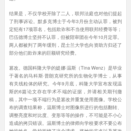
结果是，不仅学校开除了二人，联邦法庭也对他们提起
了刑事诉讼。默多克博士于今年3月份主动认罪，被判
定犯有17项罪名，包括欺诈和不当使用联邦经费等等；
巴伍德博士坚持不认罪，但被陪审团在今年10月定罪。
两人都被判了两年缓刑，昆士兰大学也向资助方归还了
部分他们欺诈来的巨额研究经费。
篡改。德国科隆大学的媞娜·温斯（Tina Wenz）是毕业
于著名的马科斯·普朗克研究所的生物化学博士，从事
有关线粒体的研究。今年9月底，科隆大学宣布发现温
斯的6篇论文存在学术不端的证据，并请相关期刊撤
稿，其中一项不端行为是篡改并重复使用图像。学校公
布的调查结果称，温斯博士对图像所进行的包括翻转、
调整亮度和对比度、变形等等的操作，不可能是不小心
造成的拷贝错误。温斯博士的律师向学校要求不要公布
她的姓名，学校拒绝了这个请求，将她的实名以及篡改