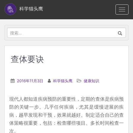
S
科学猫头鹰
TOGG
k
i
p
搜
t
索：
o
m
查体要诀
a
i
n
2016年11月3日
科学猫头鹰
健康知识
c
o
现代人都知道疾病预防的重要性，定期的查体是疾病预
n
防的关键一步。几乎任何疾病，尤其是缓慢进展的疾
t
病，越早发现和干预，效果就越好。制定适合自己的查
e
体策略很重要，包括：检查哪些项目、多长时间检查一
n
次。
t