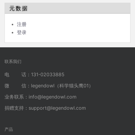
元数据
注册
登录
联系我们
电 话：131-02033885
微 信：legendowl（科学猫头鹰01）
业务联系：
info@legendowl.com
捐赠支持：
support@legendowl.com
产品