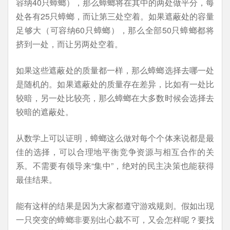
容纳40只蟑螂），那么蟑螂将在其中的两处做平分，每
处各有25只蟑螂，而让第三处空着。如果遮蔽处的容量
足够大（可容纳60只蟑螂），那么全部50只蟑螂都将
挤到一处，而让另两处空着。
如果这些遮蔽处的质量都一样，那么蟑螂选择去哪一处
是随机的。如果遮蔽处的质量存在差异，比如有一处比
较暗，另一处比较亮，那么蟑螂在大多数时候会选择去
较暗的遮蔽处。
从数学上可以证明，蟑螂这么做对每个个体来说都是最
佳的选择，可以合理地平衡竞争资源与相互合作的关
系。不需要有领导来“集中”，绝对的民主决策也能获得
最佳结果。
能有这样的结果是因为大家都遵守游戏规则。假如出现
一只突变的蟑螂非要别出心裁不可，又会怎样呢？要找