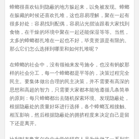
蟑螂很喜欢钻到隐蔽的地方躲起来，以免被发现。蟑螂
在躲藏的时候还喜欢扎堆，这也容易理解，聚在一起有
很多好处：容易找到配偶，容易沾光揩油跟着大家找到
食物，在干燥的环境中聚在一起还能保湿等等。当然，
太多的蟑螂都扎堆在一起也不好，毕竟资源是有限的。
那么它们怎么选择到哪里和如何扎堆呢？
在蟑螂的社会中，没有领袖来发号施令，也没有蚂蚁那
样的社会分工，每一个蟑螂都是平等的，决策过程完全
民主。要集体做出合理的民主决策，并不需要有高深的
思想和高超的智力，只需要大家都本能地遵循几条简单
的原则：每只蟑螂都出去随机探索环境、发现隐蔽处，
根据隐蔽处的质量好坏进行选择，各个蟑螂互相接触、
相互影响，然后根据隐蔽处的拥挤程度来决定自己是留
下还是离开。
比利时布鲁塞尔自由大学的研究人员为此做了一系列实