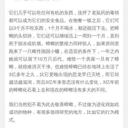
它们几乎可以吃任何有机的东西，连拌了老鼠药的毒饵
都可以成为它们的安全食品。在饱餐一顿之后，它们可
以3个月不吃东西，1个月不喝水，都还能活下去。把蟑
螂的头切掉，它们还可以继续活上一周到一个月，直到
死于脱水或饥饿。蟑螂的繁殖力同样惊人，如果房间里
跑来了一只雌性德国小蠊，在适宜的条件下，一年之内
她就可以留下10万只后代。难怪一个房屋一旦有了蟑
螂，就很难消灭干净。也难怪蟑螂已经在地球上生活了
3亿多年之久，比它更晚出现的恐龙早已灭绝，而它却
越活越滋润，而且3亿年来形态没有什么变化，3亿年前
的蟑螂化石看上去和现在的蟑螂没有多大的不同。
我们当然犯不着为此去敬畏蟑螂，不过做为进化得如此
成功的物种，有很多值得研究的地方，比如它的行为模
式。