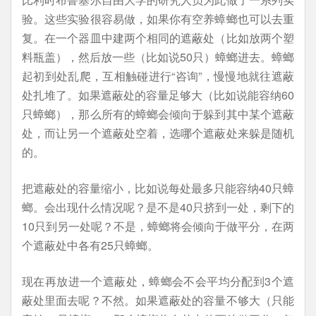
验。这些实验很容易做，如果你有空养蟑螂也可以去重
复。在一个器皿中建两个相同的遮蔽处（比如放两个塑
料瓶盖），然后放一些（比如说50只）蟑螂进去。蟑螂
起初到处乱爬，互相触碰进行“咨询”，慢慢地就往遮蔽
处扎堆了。如果遮蔽处的容量足够大（比如说能容纳60
只蟑螂），那么所有的蟑螂会倾向于躲到其中某个遮蔽
处，而让另一个遮蔽处空着，选哪个遮蔽处来躲是随机
的。
把遮蔽处的容量缩小，比如说每处最多只能容纳40只蟑
螂。会出现什么情况呢？是不是40只挤到一处，剩下的
10只到另一处呢？不是，蟑螂将会倾向于做平分，在两
个遮蔽处中各有25只蟑螂。
现在再放进一个遮蔽处，蟑螂会不会平均分配到3个遮
蔽处里面去呢？不然。如果遮蔽处的容量不够大（只能