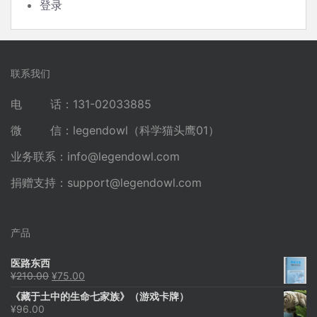
登录
联系我们
电 话：131-02033885
微 信：legendowl（科学猫头鹰01）
业务联系：
info@legendowl.com
捐赠支持：
support@legendowl.com
产品
医路东西
原
当
¥
210.00
¥
75.00
价
前
《藏于土中的生命七家族》（游戏卡牌）
为：
价
¥
96.00
¥210.00。
格