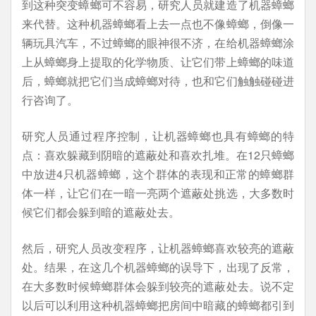
到这种突变蟑螂可不容易，研究人员就建造了机器蟑螂
来代替。这种机器蟑螂看上去一点也不像蟑螂，倒像一
辆玩具汽车，不过蟑螂的眼神很不济，在给机器蟑螂涂
上从蟑螂身上提取的化学物质、让它们带上蟑螂的味道
后，蟑螂就把它们当成蟑螂对待，也和它们触触碰碰进
行咨询了。
研究人员通过程序控制，让机器蟑螂也具有蟑螂的特
点：喜欢躲藏到阴暗的遮蔽处和喜欢扎堆。在12只蟑螂
中放进4只机器蟑螂，这个群体的表现和正常的蟑螂群
体一样，让它们在一暗一亮两个遮蔽处挑选，大多数时
候它们都会躲到暗的遮蔽处去。
然后，研究人员改变程序，让机器蟑螂喜欢较亮的遮蔽
处。结果，在这几个机器蟑螂的误导下，出现了反常，
在大多数时候蟑螂群体会躲到较亮的遮蔽处去。说不定
以后可以利用这种机器蟑螂把房间中暗藏的蟑螂都引到