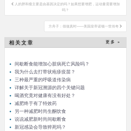
文
人的胖和瘦主要是由基因决定的吗？如果想要增肥，运动量需要增加
章
吗？
导
航
方舟子：假做真时——美国皇帝诺顿一世传奇
相关文章
更多 »
间歇断食能增加心脏病死亡风险吗？
我为什么去打带状疱疹疫苗？
三种最严重的呼吸道传染病
详解关于新冠溯源的四个关键问题
喝酒究竟对健康有没有好处？
减肥终于有了特效药
另一种减肥时尚生酮饮食
说说减肥新时尚间歇断食
新冠感染会导致猝死吗？