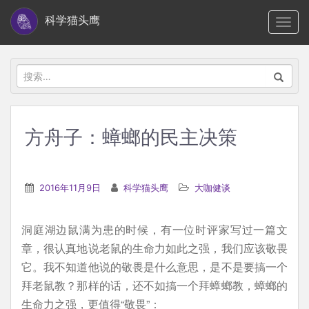
S
科学猫头鹰
TOGG
k
i
p
搜
t
索：
o
m
方舟子：蟑螂的民主决策
a
i
n
2016年11月9日
科学猫头鹰
大咖健谈
c
o
洞庭湖边鼠满为患的时候，有一位时评家写过一篇文
n
章，很认真地说老鼠的生命力如此之强，我们应该敬畏
t
它。我不知道他说的敬畏是什么意思，是不是要搞一个
e
拜老鼠教？那样的话，还不如搞一个拜蟑螂教，蟑螂的
n
生命力之强，更值得“敬畏”：
t