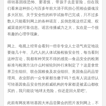
得转基因很恐怖、要谨慎， 带孩子去是冒险，但在我
们看来这种担心与百多年前大清子民担心照相会摄魂没
多大区别。关于安全性的科学试验早已完成，只不过多
数人只能看到网上的各种谣言，反倒忽视这些正规、权
威渠道的可靠信息。谣言传播威力之大，实在是一个很
有趣的心理学现象。
网上、电视上经常会看到一些非专业人士语气肯定地说
要做几十年、几代人的人体试验检验安全性，每当看到
这种言论，我都有种哭笑不得的感觉—食品安全的检测
标准与检测方法什么时候轮到外行来制定了？这是拿世
界卫生组织、联合国粮食及农业组织、美国食品药品管
理局、农业部的一众专家都当傻子吗？也有人说这些认
可转基因食品安全性的权威机构的专家都是被孟山都收
买的，我只能说“地球太危险，你还是回火星吧”。
此前有网友将转基因大米品尝聚会的照片发到网上，不