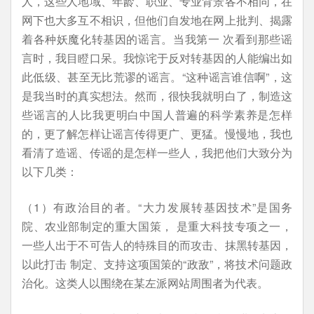
人，这些人地域、年龄、职业、专业背景各不相同，在
网下也大多互不相识，但他们自发地在网上批判、揭露
着各种妖魔化转基因的谣言。当我第一 次看到那些谣
言时，我目瞪口呆。我惊诧于反对转基因的人能编出如
此低级、甚至无比荒谬的谣言。“这种谣言谁信啊”，这
是我当时的真实想法。然而，很快我就明白了，制造这
些谣言的人比我更明白中国人普遍的科学素养是怎样
的，更了解怎样让谣言传得更广、更猛。慢慢地，我也
看清了造谣、传谣的是怎样一些人，我把他们大致分为
以下几类：
（1）有政治目的者。“大力发展转基因技术”是国务
院、农业部制定的重大国策， 是重大科技专项之一，
一些人出于不可告人的特殊目的而攻击、抹黑转基因，
以此打击 制定、支持这项国策的“政敌”，将技术问题政
治化。这类人以围绕在某左派网站周围者为代表。