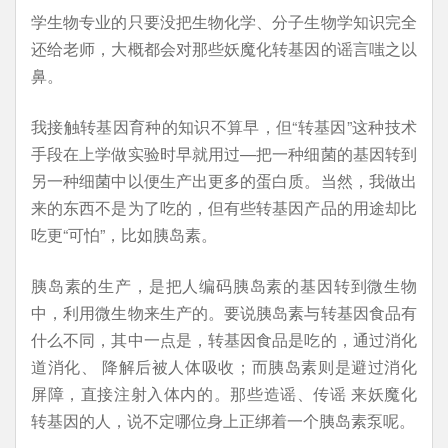
学生物专业的只要没把生物化学、分子生物学知识完全
还给老师，大概都会对那些妖魔化转基因的谣言嗤之以
鼻。
我接触转基因育种的知识不算早，但“转基因”这种技术
手段在上学做实验时早就用过—把一种细菌的基因转到
另一种细菌中以便生产出更多的蛋白质。当然，我做出
来的东西不是为了吃的，但有些转基因产品的用途却比
吃更“可怕”，比如胰岛素。
胰岛素的生产，是把人编码胰岛素的基因转到微生物
中，利用微生物来生产的。要说胰岛素与转基因食品有
什么不同，其中一点是，转基因食品是吃的，通过消化
道消化、 降解后被人体吸收；而胰岛素则是避过消化
屏障，直接注射入体内的。那些造谣、传谣 来妖魔化
转基因的人，说不定哪位身上正绑着一个胰岛素泵呢。