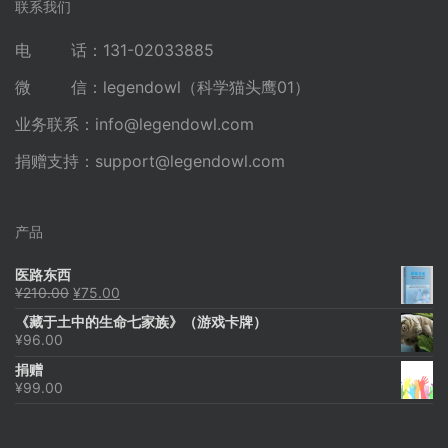
联系我们
电 话：131-02033885
微 信：legendowl（科学猫头鹰01）
业务联系：
info@legendowl.com
捐赠支持：
support@legendowl.com
产品
医路东西
原
当
¥
210.00
¥
75.00
价
前
《藏于土中的生命七家族》（游戏卡牌）
为：
价
¥
96.00
¥210.00。
格
为：
捐赠
¥75.00。
¥
99.00