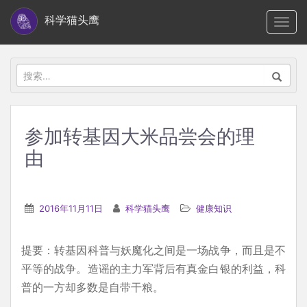
S
科学猫头鹰
TOGG
k
i
p
搜
t
索：
o
m
参加转基因大米品尝会的理
a
由
i
n
c
2016年11月11日
科学猫头鹰
健康知识
o
n
t
提要：转基因科普与妖魔化之间是一场战争，而且是不
e
平等的战争。造谣的主力军背后有真金白银的利益，科
n
普的一方却多数是自带干粮。
t