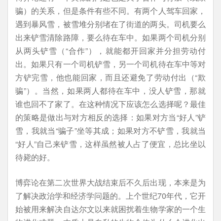
骗）的关系，但是条件有些不同。有两个人驾车回家，
遇到暴风雪，被雪堆分别堵在了街道的两头。司机要么
出来铲雪清除路障，要么待在车中。如果两个司机分别
从两头铲雪（“合作”），就能都开回家并分担劳动付
出。如果只有一个司机铲雪，另一个司机待在车中等对
方铲完雪，他也能回家，而且还避免了劳动付出（“欺
骗”）。当然，如果两人都待在车中，没人铲雪，那就
谁也回不了家了。在这种情况下应该怎么选择呢？最佳
的策略是做出与对方相反的选择：如果对方当“好人”铲
雪，我就当“骗子”坐等其成；如果对方不铲雪，我就当
“好人”自己来铲雪，这样虽然被人占了便宜，总比坐以
待毙的好。
博弈论在第二次世界大战结束后不久后出现，本来是为
了解决政治学和经济学问题的。上个世纪70年代，它开
始被用来解决自达尔文以来就困扰着生物学家的一个生