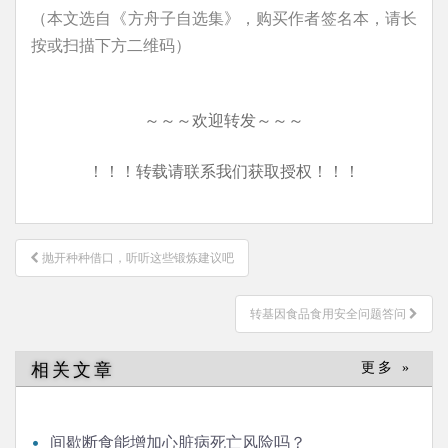
（本文选自《方舟子自选集》，购买作者签名本，请长
按或扫描下方二维码）
～～～欢迎转发～～～
！！！转载请联系我们获取授权！！！
文
抛开种种借口，听听这些锻炼建议吧
章
导
转基因食品食用安全问题答问
航
相关文章
更多 »
间歇断食能增加心脏病死亡风险吗？