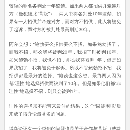
较轻的罪名各判处一年监禁。如果两人都招供并牵连对
方（疑犯彼此“背叛”），两人都将各判处10年监禁。如
果有一人招供并牵连对方，而对方不招供，此人将被免
于起诉，而对方将被判处最高刑期20年。
阿尔会想：“鲍勃要么招供要么不招。如果鲍勃招了，
而我不招，那么我将被判20年，我招了则被判10年。
如果鲍勃不招，我也不招，那么我将被判1年，但是如
果我招了，我将被免于起诉。所以不管鲍勃招不招，我
招供都是最好的选择。”鲍勃也这么想。最终两人因为
都“理性”地选择招供而被判了10年。但是如果他们都“非
理性”地选择不招，则只会被判1年。
理性的选择却不能带来最佳的结果，这个“囚徒困境”后
来成了博弈论最著名的问题。
博弈论还有一个类似的问题也是关于合作与背叛（或欺