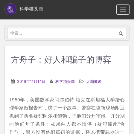
S
科学猫头鹰
TOGG
k
i
p
搜
t
索：
o
m
方舟子：好人和骗子的博弈
a
i
n
2016年11月14日
科学猫头鹰
大咖健谈
c
o
1950年，美国数学家阿尔伯特·塔克在斯坦福大学给心
n
理学家做报告时，讲了一个故事。警察在盗窃现场附近
t
抓到了两名疑犯阿尔和鲍勃，把他们分开审讯，并分别
e
向他们开了条件：如果两人都不招供（疑犯彼此“合
n
作”），警方没有他们盗窃的证据，将以携带武器这一
t