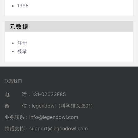
1995
元数据
注册
登录
联系我们
电 话：131-02033885
微 信：legendowl（科学猫头鹰01）
业务联系：
info@legendowl.com
捐赠支持：
support@legendowl.com