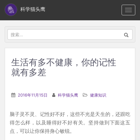
S
科学猫头鹰
TOGG
k
i
p
搜
t
索：
o
m
生活有多不健康，你的记性
a
就有多差
i
n
c
2016年11月15日
科学猫头鹰
健康知识
o
n
t
脑子灵不灵、记性好不好，这些不光是天生的，还跟吃
e
得怎么样，以及睡得好不好有关。坚持做到下面这五
n
点，可以让你保持身心敏锐。
t