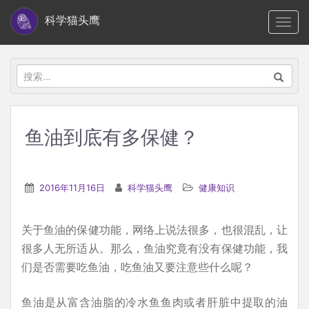
S
科学猫头鹰
TOGG
k
i
p
搜
t
索：
o
m
鱼油到底有多保健？
a
i
n
2016年11月16日
科学猫头鹰
健康知识
c
o
关于鱼油的保健功能，网络上说法很多，也很混乱，让
n
很多人无所适从。那么，鱼油究竟有没有保健功能，我
t
们是否需要吃鱼油，吃鱼油又要注意些什么呢？
e
n
鱼油是从富含油脂的冷水鱼鱼肉或者肝脏中提取的油
t