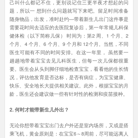
己叫什么都记不住，更别说记住三更半夜才想起的问
题，所以一 想到什么问题就写下来吧。留足时间准备
随身物品，出发，准时赴约—带着新生儿出门这件事是
需要花时间去适应的去医院复诊后，第一年常规儿科保
健体检（以下简称儿保） 时间为：第2 周、1 个月、2
个月、4 个月、6 个月、9 个月和 12个月。当然，不同
医生可能有不同的时间安排。在这一年里， 虽然要一
趟趟地带着宝宝去见儿科医生，但每一次儿保都很重
要。医生会从头到脚仔细地检查宝宝，看看他的生长情
况，评估他发育是否达标，是否有病症，为宝宝健康、
快乐、安全地长大提供相关建议。此外，根据宝宝的月
龄，医生还会建议做一些有针对性的检测和疫苗接种。
2. 何时才能带新生儿外出？
无论你想带着宝宝出门去户外还是室内场所，又或是搭
乘飞机，黄金原则是：在宝宝6～8周前，尽可能远离人