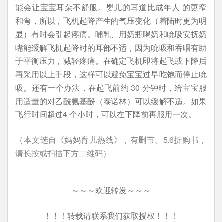
能会让宝宝耳朵不舒服。婴儿的耳道比成年人 的更窄
和弯，所以，飞机起降产生的气压变化（着陆时更为明
显）有时会引起疼痛。哺乳、用奶瓶喝奶和吮吸安抚奶
嘴能缓解飞机起降时的耳部不适，因为吮吸和吞咽有助
于平衡压力，减轻疼痛。在确定飞机即将起飞或下降后
再采用以上手段，这样可以避免宝宝过早吃饱而停止吮
吸。还有一个办法，在起飞前约 30 分钟时，给宝宝服
用适量的对乙酰氨基酚（泰诺林）可以缓解不适。如果
飞行时间超过4 个小时，可以在下降前再服用一次。
（本文选自《妈妈育儿热线》，有删节。5.6折购书，
请长按或扫描下方二维码）
～～～欢迎转发～～～
！！！转载请联系我们获取授权！！！