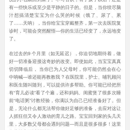
有一些快乐或至少是平静的日子的。但是，当你绞尽脑
汁想搞清楚宝宝为什么哭的时候（饿了、尿了、累
了……天呐），当你给宝宝穿戴整齐，第一次去医院复
诊时，可能会突然醒悟—你的生活已经变了，永远地变
了。
在过去的9 个月里（如无延迟），你迫切地期待着，做
好一切准备迎接这奇妙的改变。即使如此，当宝宝真真
切切降临后， 当你已为人父母时，你可能仍然会在心
中呐喊—谁还能再教教我 ? 在医院里，护士、哺乳顾问
和医生随叫随到，可以提供许多帮助。你可能已经把所
有“育儿必读”看了个遍，还和妈妈、闺蜜煲了很多次睡
前“电话粥”讨教经验，你满以为自己已经准备好了。但
是，无论什么都无法帮你做好足够的准备，去应对这让
人抓狂但又令人激动的育儿之路。宝宝回到家的头几天
里，大多数父母都会遇到问题—而且是很多很多！这里