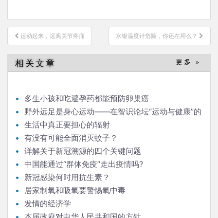
文
运动起来，远离关节疼痛
水银温度计危险，你还在用么？
章
导
相关文章
更多 »
航
多生小孩和吃避孕药都能预防卵巢癌
野外远足是身心运动——在智识论坛“运动与健康”的
发言
生活中真正要担心的辐射
有没有可能全面消灭蚊子？
详解关于新冠溯源的四个关键问题
中国能通过“群体免疫”走出疫情吗?
新冠感染何时用抗生素？
居家制氧和吸氧要警惕氧中毒
发情的经济学
本届政府对中华人民共和国的方针