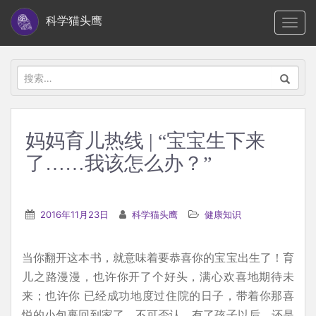
S
科学猫头鹰
TOGG
k
i
p
搜
t
索：
o
m
妈妈育儿热线 | “宝宝生下来
a
了……我该怎么办？”
i
n
c
2016年11月23日
科学猫头鹰
健康知识
o
n
t
当你翻开这本书，就意味着要恭喜你的宝宝出生了！育
e
儿之路漫漫，也许你开了个好头，满心欢喜地期待未
n
来；也许你 已经成功地度过住院的日子，带着你那喜
t
悦的小包裹回到家了。不可否认，有了孩子以后，还是