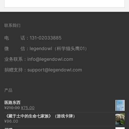
联系我们
电 话：131-02033885
微 信：legendowl（科学猫头鹰01）
业务联系：
info@legendowl.com
捐赠支持：
support@legendowl.com
产品
医路东西
原
当
¥
210.00
¥
75.00
价
前
《藏于土中的生命七家族》（游戏卡牌）
为：
价
¥
96.00
¥210.00。
格
为：