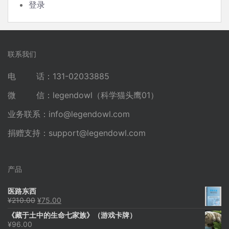
登录
联系我们
电 话：131-02033885
微 信：legendowl（科学猫头鹰01）
业务联系：
info@legendowl.com
捐赠支持：
support@legendowl.com
产品
医路东西
原
当
¥
210.00
¥
75.00
价
前
《藏于土中的生命七家族》（游戏卡牌）
为：
价
¥
96.00
¥210.00。
格