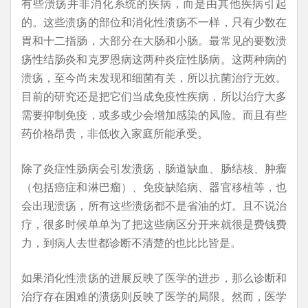
有些溃疡并非消化系统的疾病，而是由其他疾病引起
的。这些溃疡的部位和消化性溃疡不一样，只有少数在
胃和十二指肠，大部分在大肠和小肠。最常见的要数溃
疡性结肠炎和克罗恩病这两种炎症性肠病。这两种病的
溃疡，至今尚未发现和细菌有关，所以抗菌治疗无效。
目前的研究还是把它们当成免疫性疾病，所以治疗大多
需要抑制免疫，或多或少会增加感染的风险。而且有些
药价格昂贵，非低收入家庭所能承受。
除了炎症性肠病会引发溃疡，肠道缺血、肠结核、肿瘤
（包括癌症和淋巴瘤）、免疫缺陷病、器官移植等，也
会出现溃疡，所有这些溃疡都不是省油的灯。且不说治
疗，很多时候单单为了把这些病区分开来就很是费钱费
力，到病人去世都诊断不清楚的也比比皆是。
如果消化性溃疡的进展反映了医学的进步，那么诊断和
治疗存在困难的溃疡则反映了医学的局限。然而，医学