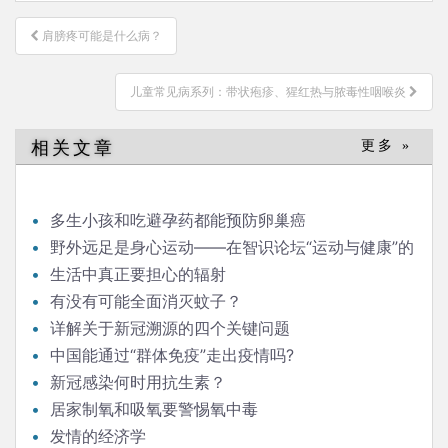
文
肩膀疼可能是什么病？
章
导
儿童常见病系列：带状疱疹、猩红热与脓毒性咽喉炎
航
相关文章
更多 »
多生小孩和吃避孕药都能预防卵巢癌
野外远足是身心运动——在智识论坛“运动与健康”的
发言
生活中真正要担心的辐射
有没有可能全面消灭蚊子？
详解关于新冠溯源的四个关键问题
中国能通过“群体免疫”走出疫情吗?
新冠感染何时用抗生素？
居家制氧和吸氧要警惕氧中毒
发情的经济学