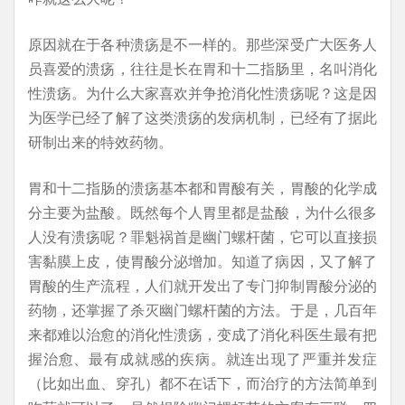
原因就在于各种溃疡是不一样的。那些深受广大医务人
员喜爱的溃疡，往往是长在胃和十二指肠里，名叫消化
性溃疡。为什么大家喜欢并争抢消化性溃疡呢？这是因
为医学已经了解了这类溃疡的发病机制，已经有了据此
研制出来的特效药物。
胃和十二指肠的溃疡基本都和胃酸有关，胃酸的化学成
分主要为盐酸。既然每个人胃里都是盐酸，为什么很多
人没有溃疡呢？罪魁祸首是幽门螺杆菌，它可以直接损
害黏膜上皮，使胃酸分泌增加。知道了病因，又了解了
胃酸的生产流程，人们就开发出了专门抑制胃酸分泌的
药物，还掌握了杀灭幽门螺杆菌的方法。于是，几百年
来都难以治愈的消化性溃疡，变成了消化科医生最有把
握治愈、最有成就感的疾病。就连出现了严重并发症
（比如出血、穿孔）都不在话下，而治疗的方法简单到