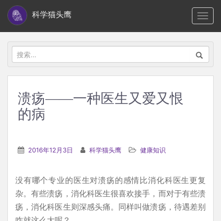
S
科学猫头鹰
TOGG
k
i
p
搜
t
索：
o
m
溃疡——一种医生又爱又恨
a
的病
i
n
c
2016年12月3日
科学猫头鹰
健康知识
o
n
t
没有哪个专业的医生对溃疡的感情比消化科医生更复
e
杂。有些溃疡，消化科医生很喜欢接手，而对于有些溃
n
疡，消化科医生则深感头痛。同样叫做溃疡，待遇差别
t
咋就这么大呢？