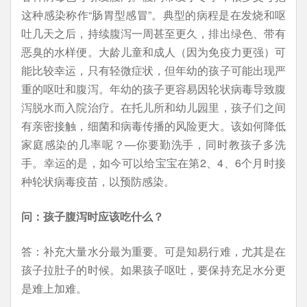
这种感染称作“肠胃型感冒”。典型的病程是在发烧和呕
吐几天之后，持续腹泻一周甚至更久，排出绿色、带有
恶臭的水样便。大龄儿童和成人（因为免疫力更强）可
能比较幸运，只有轻微症状，但年幼的孩子可能出现严
重的呕吐和腹泻。年幼的孩子更容易因轮状病毒导致腹
泻脱水而入院治疗。在托儿所和幼儿园里，孩子们之间
有亲密接触，细菌和病毒传播的风险更大。该如何降低
家庭感染的几率呢？—你要勤洗手，同时教孩子多洗
手。幸运的是，如今可以给宝宝在第2、4、6个月时接
种轮状病毒疫苗，以预防感染。
问：孩子腹泻时应该吃什么？
答：补充大量水分最为重要。可是知易行难，尤其是在
孩子拉肚子的时候。如果孩子呕吐，要保持充足水分更
是难上加难。