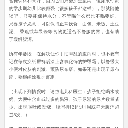
含糖饮料和果汁，因为它们只会加重腹泻，但如果你家
的学步期幼儿比较倔强（很多孩子都这样），那就随他
喝吧，只要能保持水分，不管喝什么都比不喝要好。
只要孩子愿意，可以保持正常饮食，面包、米饭、土豆
泥、 香蕉或苹果酱等食物更适合不舒服的胃，也有助
于缓解腹泻。
所有年龄段：在解决让你手忙脚乱的腹泻时，也不要忘
记在每次换纸尿裤后涂上含氧化锌的护臀霜，以舒缓大
小便对皮肤的刺激、预防尿布疹。如果还是出现了尿布
疹，要继续涂敷护臀霜。
（出现下列情况时，请致电儿科医生：孩子拒绝喝水或
奶、大便中含血或过多的黏液、孩子尿湿的尿片数量减
少、出现呕吐或发烧、腹泻持续超过1周或每天腹泻超
过8次。）