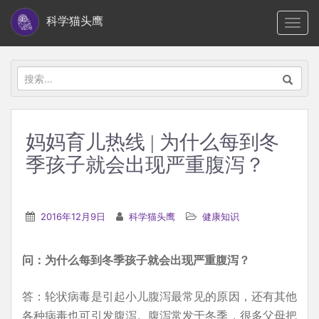
S
科学猫头鹰
TOGG
k
i
p
搜
t
索：
o
m
妈妈育儿热线 | 为什么每到冬
a
季孩子就会出现严重腹泻？
i
n
c
2016年12月9日
科学猫头鹰
健康知识
o
n
t
问：为什么每到冬季孩子就会出现严重腹泻？
e
答：轮状病毒是引起小儿腹泻最常见的原因，还有其他
n
各种病毒也可引发腹泻。腹泻常发于冬季，很多父母把
t