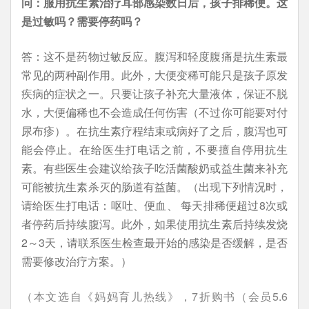
问：服用抗生素治疗耳部感染数日后，孩子排稀便。这
是过敏吗？需要停药吗？
答：这不是药物过敏反应。腹泻和轻度腹痛是抗生素最
常见的两种副作用。此外，大便变稀可能只是孩子原发
疾病的症状之一。只要让孩子补充大量液体，保证不脱
水，大便偏稀也不会造成任何伤害（不过你可能要对付
尿布疹）。在抗生素疗程结束或病好了之后，腹泻也可
能会停止。在给医生打电话之前，不要擅自停用抗生
素。有些医生会建议给孩子吃活菌酸奶或益生菌来补充
可能被抗生素杀灭的肠道有益菌。（出现下列情况时，
请给医生打电话：呕吐、便血、 每天排稀便超过8次或
者停药后持续腹泻。此外，如果使用抗生素后持续发烧
2～3天，请联系医生检查最开始的感染是否缓解，是否
需要修改治疗方案。）
（本文选自《妈妈育儿热线》，7折购书（会员5.6