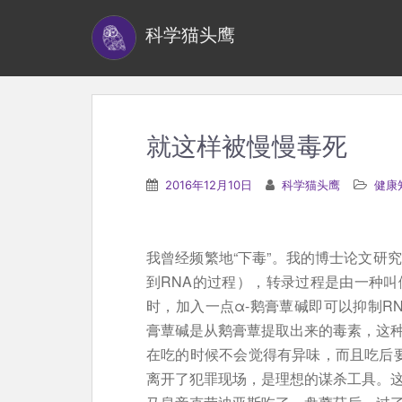
S
科学猫头鹰
k
i
p
t
o
就这样被慢慢毒死
m
a
2016年12月10日
科学猫头鹰
健康
i
n
c
我曾经频繁地“下毒”。我的博士论文研
o
到RNA的过程），转录过程是由一种叫
n
时，加入一点α-鹅膏蕈碱即可以抑制R
t
膏蕈碱是从鹅膏蕈提取出来的毒素，这种
e
在吃的时候不会觉得有异味，而且吃后要
n
离开了犯罪现场，是理想的谋杀工具。这
t