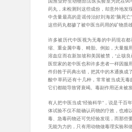
国渔业野生动物部法医实验室为此在90
药丸，未检测到这些成份，却意外地发
中含量最高的是谣传治好刘海若“脑死亡
这些药丸都掺了被中医当药用的矿物质
许多被历代中医视为无毒的中药现在都
缩、重金属中毒、畸胎。例如，大量服
溶血症而在新加坡和美国被禁，“止咳良
医世家的老中医也和许多患者一样因服
件归咎于药典出错，把其中的木通换成
酸中草药还有十几种，常常被当成无毒的
它们都能导致肾衰竭。毒副作用还未被
有人把中医当成“经验科学”，说是千百
体试验不仅不能确认药物的疗效，也难
毒、急毒药物还可凭经验发现，而那些
无能为力的，只有用动物做毒理实验和