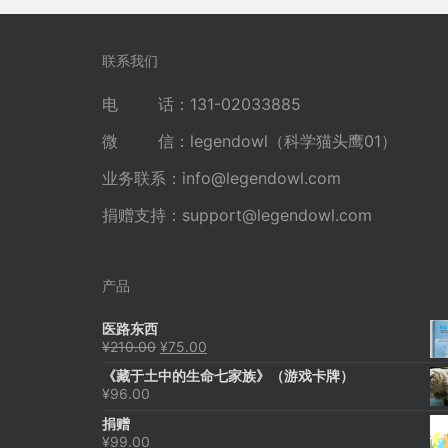
导
航
联系我们
电 话：131-02033885
微 信：legendowl（科学猫头鹰01）
业务联系：
info@legendowl.com
捐赠支持：
support@legendowl.com
产品
医路东西
原
当
¥
210.00
¥
75.00
价
前
《藏于土中的生命七家族》（游戏卡牌）
为：
价
¥
96.00
¥210.00。
格
为：
捐赠
¥75.00。
¥
99.00