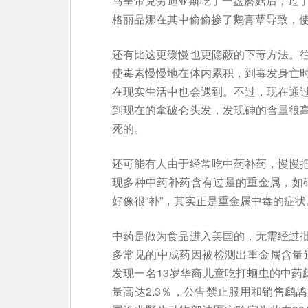
马皇帝克劳迪亚斯吃了一盘蘑菇后，过了
格丽品娜在其中偷偷掺了鹅膏蕈导致，
还有比这更缓慢也更隐蔽的下毒方法。
使毒素慢慢地在体内累积，到毒发身亡
在现实生活中也会遇到。不过，现在通
到现在的拿破仑头发，发现砷的含量很
死的。
还可能有人由于经常吃中药补药，慢慢
现多种中药补药含有过量的重金属，如砷
好像很“补”，其实正是重金属中毒的症状
中药是做为食品进入美国的，无需经过
多常见的中成药因被检测出重金属含量过
发现一名13岁华裔儿童吃打蛔虫的中药
量高达2.3％，公告禁止服用和销售鹧