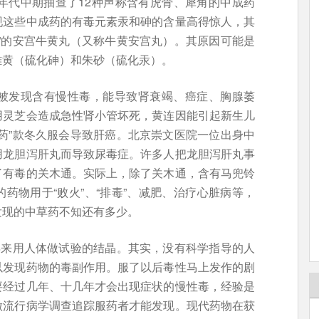
年代中期抽查了12种声称含有虎骨、犀角的中成药
现这些中成药的有毒元素汞和砷的含量高得惊人，其
”的安宫牛黄丸（又称牛黄安宫丸）。其原因可能是
雄黄（硫化砷）和朱砂（硫化汞）。
被发现含有慢性毒，能导致肾衰竭、癌症、胸腺萎
用灵芝会造成急性肾小管坏死，黄连因能引起新生儿
药”款冬久服会导致肝癌。北京崇文医院一位出身中
用龙胆泻肝丸而导致尿毒症。许多人把龙胆泻肝丸事
了有毒的关木通。实际上，除了关木通，含有马兜铃
药物用于“败火”、“排毒”、减肥、治疗心脏病等，
发现的中草药不知还有多少。
年来用人体做试验的结晶。其实，没有科学指导的人
以发现药物的毒副作用。服了以后毒性马上发作的剧
要经过几年、十几年才会出现症状的慢性毒，经验是
做流行病学调查追踪服药者才能发现。现代药物在获