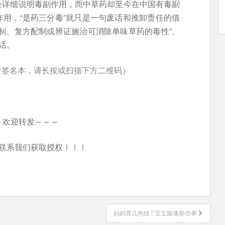
会详细说明毒副作用，而中草药却至今在中国有毒副
用，“是药三分毒”就只是一句废话和推卸责任的借
制、复方配制或辨证施治可消除单味草药的毒性”、
话。
者签名本，请长按或扫描下方二维码）
～欢迎转发～～～
联系我们获取授权！！！
妈妈育儿热线 | 宝宝腹痛那些事