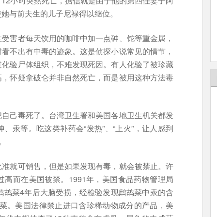
12小时突然死亡，据信就是由于他的第四任妻子阿
使她与前夫生的儿子尼禄得以继位。
往受害者每天饮用的咖啡中加一点砷、铊等重金属，
时看不出有中毒的迹象。这是侦探小说常见的情节，
过化验尸体组织，不难发现死因。有人化验了被珍藏
高，怀疑拿破仑并非自然死亡，而是被用这种方法毒
把自己毒死了。台湾卫生署和美国各地卫生机关都发
、汞等。吃这类补药会“发热”、“上火”，让人感到
。
批准就可销售，但是如果发现有毒，就会被禁止。许
高而在美国被禁。1991年，美国食品药物管理局
鹧鸪菜4年后大脑受损，经检验发现鹧鸪菜中汞的含
鸪菜。美国法律禁止进口含珍稀动物成分的产品，美