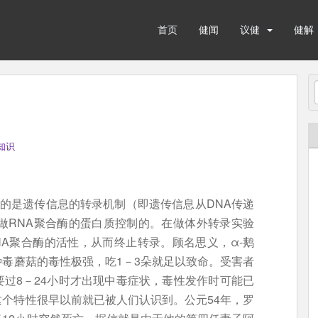
首页
健闻
议健
健解
知识
究的是遗传信息的转录机制（即遗传信息从DNA传递
做RNA聚合酶的蛋白质控制的。在做体外转录实验
NA聚合酶的活性，从而终止转录。顾名思义，α-鹅
毒蘑菇的毒性极强，吃1－3朵就足以致命。受害者
过8－24小时才出现中毒症状，毒性发作时可能已
个特性很早以前就已被人们认识到。公元54年，罗