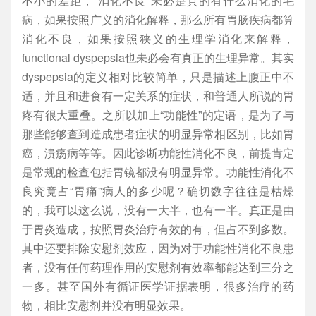
不小的差距，“消化不良”未必是真的有什么消化的毛
病，如果按照广义的消化解释，那么所有胃肠疾病都算
消化不良，如果按照狭义的生理学消化来解释，
functional dyspepsia也未必会有真正的生理异常。其实
dyspepsia的定义相对比较简单，只是描述上腹正中不
适，并且和进食有一定关系的症状，和普通人所说的胃
疼有很大重叠。之所以加上“功能性”的定语，是为了与
那些能够查到造成患者症状的明显异常相区别，比如胃
癌，溃疡病等等。因此诊断功能性消化不良，前提肯定
是常规的检查包括胃镜都没有明显异常。功能性消化不
良究竟占“胃痛”病人的多少呢？确切数字往往是枯燥
的，我可以这么说，没有一大半，也有一半。真正是由
于胃炎造成，按照胃炎治疗有效的有，但占不到多数。
其中还要排除安慰剂效应，因为对于功能性消化不良患
者，没有任何药理作用的安慰剂有效率都能达到三分之
一多。甚至国外有循证医学证据表明，很多治疗的药
物，相比安慰剂并没有明显效果。