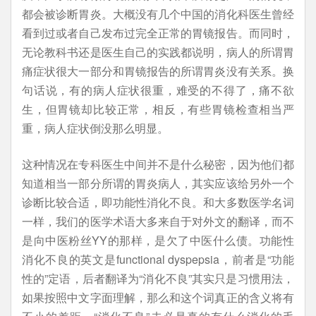
都会被诊断胃炎。大概没有几个中国的消化科医生曾经
看到过或者自己发布过完全正常的胃镜报告。而同时，
无论教科书还是医生自己的实践都说明，病人的所谓胃
痛症状很大一部分和胃镜报告的所谓胃炎没有关系。换
句话说，有的病人症状很重，难受的不得了，痛不欲
生，但胃镜却比较正常，相反，有些胃镜检查相当严
重，病人症状倒没那么明显。
这种情况在专科医生中间并不是什么秘密，因为他们都
知道相当一部分所谓的胃炎病人，其实应该给另外一个
诊断比较合适，即功能性消化不良。和大多数医学名词
一样，我们的医学术语大多来自于对外文的翻译，而不
是向中医粉丝YY的那样，是欠了中医什么债。功能性
消化不良的英文是functional dyspepsia，前者是“功能
性的”定语，后者翻译为“消化不良”其实只是习惯用法，
如果按照中文字面理解，那么和这个词真正的含义将有