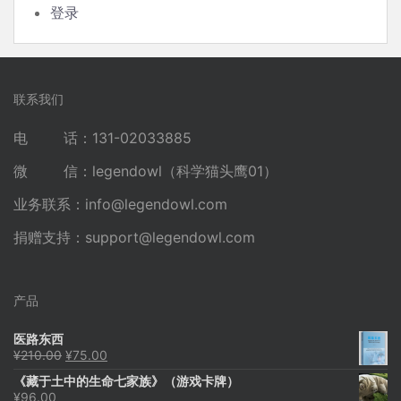
登录
联系我们
电 话：131-02033885
微 信：legendowl（科学猫头鹰01）
业务联系：
info@legendowl.com
捐赠支持：
support@legendowl.com
产品
医路东西
原
当
¥
210.00
¥
75.00
价
前
《藏于土中的生命七家族》（游戏卡牌）
为：
价
¥
96.00