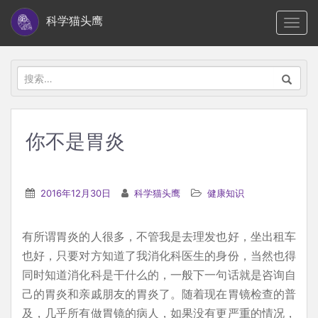
S
科学猫头鹰
TOGG
k
i
p
搜
t
索：
o
m
你不是胃炎
a
i
n
2016年12月30日
科学猫头鹰
健康知识
c
o
有所谓胃炎的人很多，不管我是去理发也好，坐出租车
n
也好，只要对方知道了我消化科医生的身份，当然也得
t
同时知道消化科是干什么的，一般下一句话就是咨询自
e
己的胃炎和亲戚朋友的胃炎了。随着现在胃镜检查的普
n
及，几乎所有做胃镜的病人，如果没有更严重的情况，
t