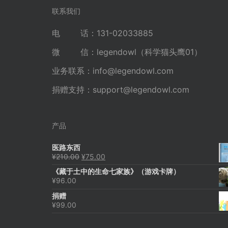
航
联系我们
电 话：131-02033885
微 信：legendowl（科学猫头鹰01）
业务联系：
info@legendowl.com
捐赠支持：
support@legendowl.com
产品
医路东西
原
当
¥
210.00
¥
75.00
价
前
《藏于土中的生命七家族》（游戏卡牌）
为：
价
¥
96.00
¥210.00。
格
为：
捐赠
¥75.00。
¥
99.00