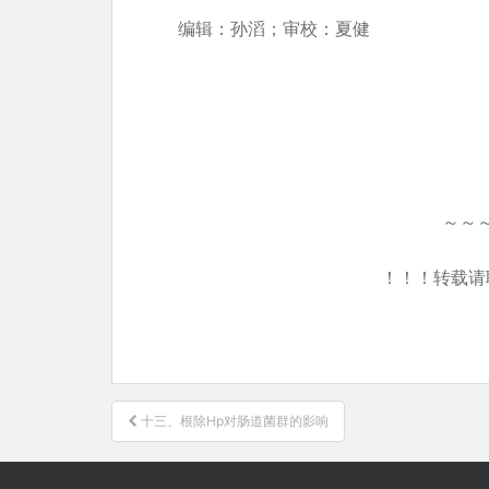
编辑：孙滔；审校：夏健
～～
！！！转载请
文
十三、根除Hp对肠道菌群的影响
章
导