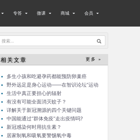
专答
微课
商城
会员
搜
索：
相关文章
更多 »
多生小孩和吃避孕药都能预防卵巢癌
野外远足是身心运动——在智识论坛“运动
与健康”的发言
生活中真正要担心的辐射
有没有可能全面消灭蚊子？
详解关于新冠溯源的四个关键问题
中国能通过“群体免疫”走出疫情吗?
新冠感染何时用抗生素？
居家制氧和吸氧要警惕氧中毒