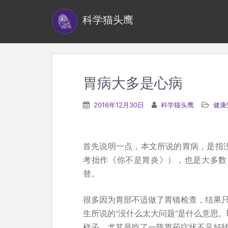
S
科学猫头鹰
k
i
p
t
o
胃病大多是心病
m
a
2016年12月30日
科学猫头鹰
健康
i
n
c
首先说明一点，本文所说的胃病，是指没
o
考拙作《你不是胃炎》），也是大多数
n
替。
t
e
很多因为胃部不适做了胃镜检查，结果
n
生所说的“没什么太大问题”是什么意思
t
样子，尤其是吃了一阵胃药症状不见好