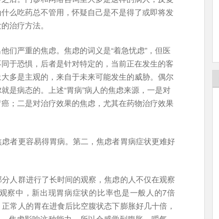
为什么吃药总不管用，怀疑自己是不是得了或即将发
发的治疗方法。
他们严重的焦虑。焦虑的词义是“着急忧虑”，但医
不同于恐惧，后者是针对特定的，当前正在发生的客
象大多是主观的，来自于未来可能发生的威胁。偶尔
就是病态的。上述“胃病”病人的焦虑来源，一是对
胃癌；二是对治疗效果的焦虑，尤其在药物治疗效果
焦虑者更容易得胃病。第二，焦虑者胃病症状更难好
部分人群进行了长时间的观察，焦虑的人不仅在观察
观察中，新出现胃病症状的比率也是一般人的7倍
。正常人的胃在进食后比空腹状态下膨胀好几十倍，
力，焦虑影响这种能力，所以会感觉到腹胀、嗳气，