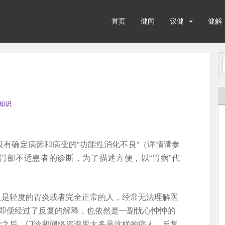
首页
健闻
议健
健解
知识
有确定病因和病变的“功能性消化不良”（详情请参
胃部不适患者的诊断，为了描述方便，以“胃病”代
只是轻度的胃炎或者完全正常的人，经常无法理解医
。即便经过了反复的解释，也依然是一副忧心忡忡的
转之后。门诊和网络咨询里大多是这样的病人，反复