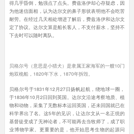
得几乎昏倒，勉强点了点头。费兹洛伊却心存疑虑，因
为他迷信面相，认为达尔文的鼻子形状表明他不会吃苦
耐劳。在经过几天相处增进了解后，费兹洛伊和达尔文
定了协议。达尔文算是船长客人，不支付薪水，坚持不
下去时可以随时离队。
贝格尔号（意思是小猎犬）是隶属王家海军的一艘10门
炮双桅船，1820年下水，1870年拆毁。
贝格尔号于1831年12月27日扬帆起航，绕地球一圈，
于1836年10月2日回到英国。达尔文沿途考察地质、植
物和动物，采集了无数标本运回英国，还未回国就已在
科学界出了名。这5年的见识，让达尔文从一名正统的
基督徒变成了无神论者，不可能再去当牧师了，成了职
业博物学家。更重要的是，他开始思考生物的起源问