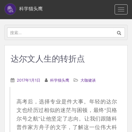
S
科学猫头鹰
TOGG
k
i
p
搜
t
索：
o
m
达尔文人生的转折点
a
i
n
2017年1月1日
科学猫头鹰
大咖健谈
c
o
n
高考后，选择专业是件大事。年轻的达尔
t
文也经历过相似的迷茫与困顿，最终“贝格
e
尔号之航”让他坚定了志向。让我们跟随科
n
普作家方舟子的文字，了解这一位伟大科
t