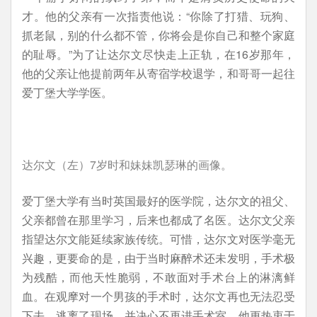
才。他的父亲有一次指责他说：“你除了打猎、玩狗、
抓老鼠，别的什么都不管，你将会是你自己和整个家庭
的耻辱。”为了让达尔文尽快走上正轨，在16岁那年，
他的父亲让他提前两年从寄宿学校退学，和哥哥一起往
爱丁堡大学学医。
达尔文（左）7岁时和妹妹凯瑟琳的画像。
爱丁堡大学有当时英国最好的医学院，达尔文的祖父、
父亲都曾在那里学习，后来也都成了名医。达尔文父亲
指望达尔文能延续家族传统。可惜，达尔文对医学毫无
兴趣，更要命的是，由于当时麻醉术还未发明，手术极
为残酷，而他天性脆弱，不敢面对手术台上的淋漓鲜
血。在观摩对一个男孩的手术时，达尔文再也无法忍受
下去，逃离了现场，并决心不再进手术室。他更热衷于