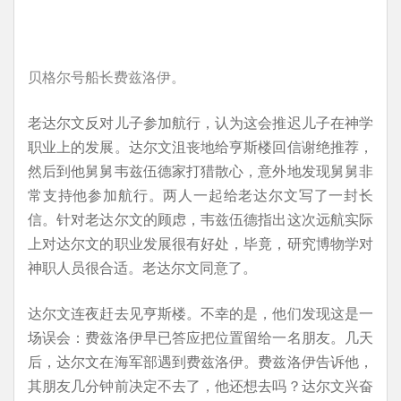
贝格尔号船长费兹洛伊。
老达尔文反对儿子参加航行，认为这会推迟儿子在神学
职业上的发展。达尔文沮丧地给亨斯楼回信谢绝推荐，
然后到他舅舅韦兹伍德家打猎散心，意外地发现舅舅非
常支持他参加航行。两人一起给老达尔文写了一封长
信。针对老达尔文的顾虑，韦兹伍德指出这次远航实际
上对达尔文的职业发展很有好处，毕竟，研究博物学对
神职人员很合适。老达尔文同意了。
达尔文连夜赶去见亨斯楼。不幸的是，他们发现这是一
场误会：费兹洛伊早已答应把位置留给一名朋友。几天
后，达尔文在海军部遇到费兹洛伊。费兹洛伊告诉他，
其朋友几分钟前决定不去了，他还想去吗？达尔文兴奋