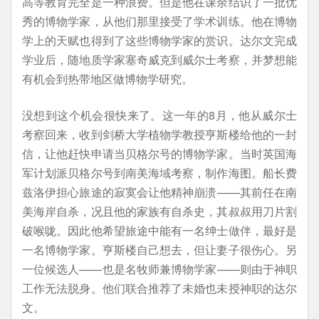
高等教育完全是一种浪费。但是他在课余结识了一批优
秀的博物学家，从他们那里接受了学术训练。他在博物
学上的天赋也得到了这些博物学家的赏识。达尔文完成
学业后，随地质学家塞奇威克到威尔士考察，并梦想能
有机会到热带地区做博物学研究。
没想到这个机会很快来了。这一年的8月，他从威尔士
考察回来，收到剑桥大学植物学教授亨斯楼给他的一封
信，让他赶快申请当贝格尔号的博物学家。当时英国海
军计划派贝格尔号到南美海域考察，制作海图。船长费
兹洛伊担心旅途的寂寞会让他精神崩溃——其前任在南
美海岸自杀，况且他的家族有自杀史，其叔叔用刀片割
破喉咙。因此他希望旅途中能有一名绅士做伴，最好是
一名博物学家。亨斯楼自己想去，但让妻子很伤心。另
一位候选人——也是名牧师兼博物学家——则由于神职
工作无法脱身。他们联合推荐了未婚也未授神职的达尔
文。