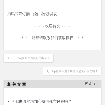
扫码即可订购 （随书附勘误表）
～～～欢迎转发～～～
！！！转载请联系我们获取授权！！！
文
十、Hp与胃癌关系的已知与未知
章
导
九、Hp胃炎不属于功能性消化不良范畴
航
相关文章
更多 »
间歇断食能增加心脏病死亡风险吗？