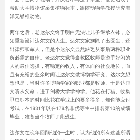
帮助大学博物馆采集植物标本，跟随动物学教授研究海
洋无脊椎动物。
两年之后，老达尔文终于明白无法让儿子继承衣钵，必
须重新设计达尔文的人生。达尔文家族除了出医生，还
出律师和军人，但是小达尔文显然缺乏从事后两种职业
所必需的自律。老达尔文觉得当教区牧师是游手好闲的
人的最佳选择，有稳定的收入，有体面的社会地位，而
且有充裕的业余时间让达尔文做博物学研究。达尔文想
想也是，当时许多博物学家的职业都是牧师。于是达尔
文听从父命，进了剑桥大学学神学。他花在打猎、收集
甲虫标本的时间比花在学业上的要多得多，却也能应付
考试，在1831年以在178名非优等生中排名第10的成绩
毕业，准备当个牧师了此残生。
达尔文在晚年回顾他的一生时，认为他的所有这些所谓