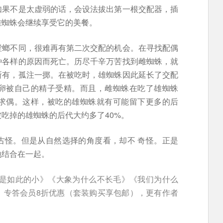
如果不是太虚弱的话，会设法拔出第一根交配器，插
雌蜘蛛会继续享受它的美餐。
螳螂不同，很难再有第二次交配的机会。在寻找配偶
种各样的原因而死亡。历尽千辛万苦找到雌蜘蛛，就
所有，孤注一掷。在被吃时，雄蜘蛛因此延长了交配
卵被自己的精子受精。而且，雌蜘蛛在吃了雄蜘蛛
求偶。这样，被吃的雄蜘蛛就有可能留下更多的后
吃掉的雄蜘蛛的后代大约多了40%。
古怪。但是从自然选择的角度看，却不 奇怪。正是
地结合在一起。
界是如此的小》《大象为什么不长毛》《我们为什么
。专答会员8折优惠（套装购买享包邮），更有作者