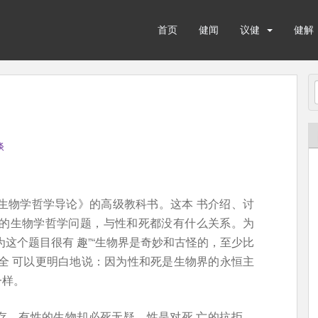
首页
健闻
议健
健解
谈
：生物学哲学导论》的高级教科书。这本 书介绍、讨
业化的生物学哲学问题，与性和死都没有什么关系。为
这个题目很有 趣”“生物界是奇妙和古怪的，至少比
全 可以更明白地说：因为性和死是生物界的永恒主
一样。
存，有性的生物却必死无疑。性是对死 亡的抗拒，