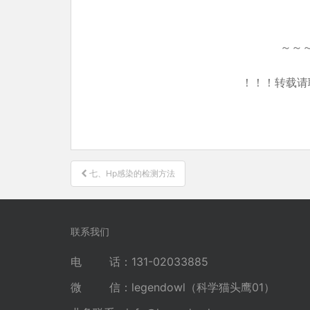
～～
！！！转载请
文
七、Hp感染的检测方法
章
导
航
联系我们
电 话：131-02033885
微 信：legendowl（科学猫头鹰01）