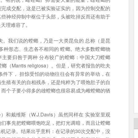
能完成交配，这是已被实验证实的，因为控制交配的
某些神经抑制中枢位于头部，头被吃掉反而还有助于
是天理难容了。
夫。我们说的螳螂，乃是一大类昆虫的 总称（是昆
0多种形态、生态各不相同的 螳螂。绝大多数螳螂物
声主要归咎于两种 分布较广的螳螂：中国大刀螳螂
s）和欧洲螳螂（Mantis religiosa）。但是，研究者报告的吃夫
条件下， 担惊受怕的动物往往会有异常的举动，在
与生殖有关的自相残杀，还是纯粹为了喂饱肚子的自
，而个子要小得多的雄螳螂也很容易成为雌螳螂的牺
e）和戴维斯（W.J.Davis）虽然同样在 实验室里观
他们事先把螳螂喂饱吃足，把灯光调暗，而且让螳螂
机记录。结果出乎意料：在记录的30次交配中，没