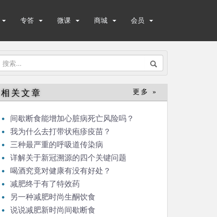
专答
微课
商城
会员
搜
索：
相关文章
更多 »
间歇断食能增加心脏病死亡风险吗？
我为什么去打带状疱疹疫苗？
三种最严重的呼吸道传染病
详解关于新冠溯源的四个关键问题
喝酒究竟对健康有没有好处？
减肥终于有了特效药
另一种减肥时尚生酮饮食
说说减肥新时尚间歇断食