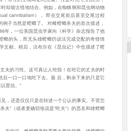
有时却能古怪地结合。例如，在蜘蛛纲和昆虫纲动物
l cannibalism）， 即在交尾前后甚至交尾过程
的例子当然是螳螂了。 对雌螳螂杀夫的首次描述，
886年，一位美国昆虫学家向《科学》杂志报告了他
螳螂的头，而无头雄螳螂仍设法完成交配的奇怪情
科学文献。稍后，法布尔在《昆虫记》中也描述了螳
它丈夫的习性。这可真让人吃惊！在吃它的丈夫的时
然后一口一口地吃下去。最 后，剩余下来的只是它
以置信。”
所见，还是仅仅只是在转述一个公认的事实。不管怎
杀夫”（或者更确切地说是“吃夫”）的恶名和雄螳螂
性。有的说，雌螳螂产卵需要大量的能量，雄螳螂的