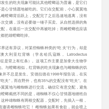
螂发生的吃夫现象可能比其他螳螂远为普遍，是它们
不是心甘情愿地被吃的。它们在交配前，小心翼翼地
从雌螳螂背后跃上，交配完了之后迅速地逃离，没有
多次交媾，没有必要做一锤子买卖。从自然选择的角
交配，在最后一次交配中再被吃掉；而雌螳螂也应该
次都把雄螳螂吃掉。
界还有异议，对某些蜘蛛种类的“吃 夫”行为，却是
亚红背蛛（学名哈氏寇蛛， Latrodectus
 主要特征是背上有红条）。这项工作主要是加拿大生物学
年来做的。与螳螂相似，红背蛛的吃夫现象也与雌蜘蛛的饥
并不总是发生。安德拉德在1998年报告说，在实
“吃夫”，而在野外，也有35%的交配没有“吃夫”。在
心翼翼地与雌蜘蛛进行交流，确信它有意交配，避免
雄螳螂截然不同的是，雄蜘蛛不仅心甘情愿地牺牲自
：这种雄蜘蛛有两根交配器，交配时，先插入一根，
面邀请雌蜘蛛吃它！ 雌蜘蛛如果有食欲，就会喷上