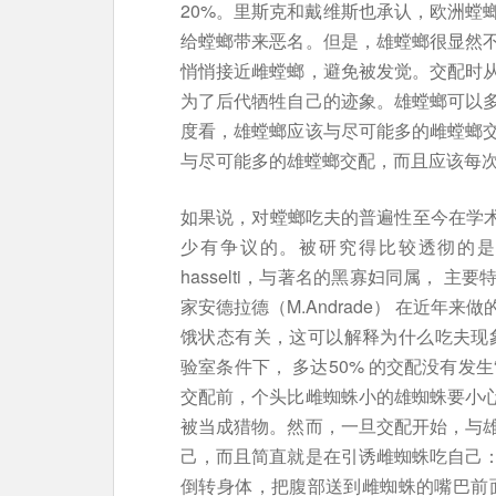
20%。里斯克和戴维斯也承认，欧洲螳
给螳螂带来恶名。但是，雄螳螂很显然
悄悄接近雌螳螂，避免被发觉。交配时
为了后代牺牲自己的迹象。雄螳螂可以
度看，雄螳螂应该与尽可能多的雌螳螂
与尽可能多的雄螳螂交配，而且应该每
如果说，对螳螂吃夫的普遍性至今在学术
少有争议的。被研究得比较透彻的是澳大利
hasselti，与著名的黑寡妇同属，
家安德拉德（M.Andrade） 在近
饿状态有关，这可以解释为什么吃夫现象
验室条件下， 多达50% 的交配没有发生
交配前，个头比雌蜘蛛小的雄蜘蛛要小
被当成猎物。然而，一旦交配开始，与
己，而且简直就是在引诱雌蜘蛛吃自己
倒转身体，把腹部送到雌蜘蛛的嘴巴前