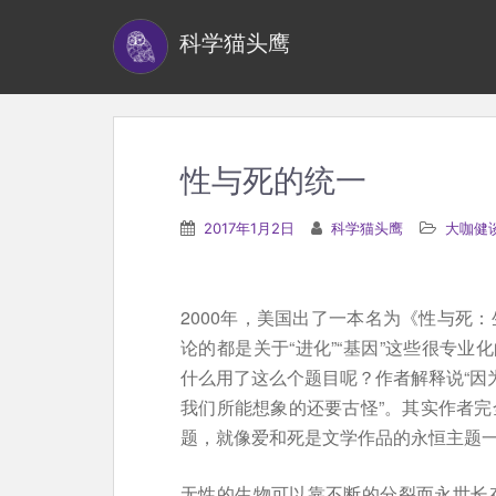
S
科学猫头鹰
k
i
p
t
o
性与死的统一
m
a
2017年1月2日
科学猫头鹰
大咖健
i
n
c
2000年，美国出了一本名为《性与死
o
论的都是关于“进化”“基因”这些很专
n
什么用了这么个题目呢？作者解释说“因为
t
我们所能想象的还要古怪”。其实作者完
e
题，就像爱和死是文学作品的永恒主题
n
t
无性的生物可以靠不断的分裂而永世长