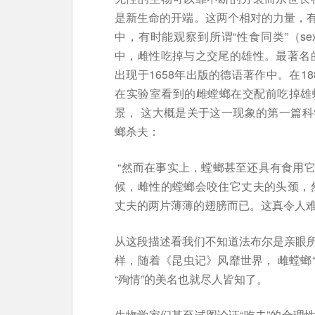
是新生命的开端。这两个相对的力量，
中，有时能观察到所谓“性食同类”（sexua
中，雌性吃掉与之交尾的雄性。最著名
出现于1658年出版的德语著作中。在1
在实验室看到的雌螳螂在交配前吃掉雄
景， 这大概是关于这一现象的第一篇
螂杀夫：
“然而在事实上，螳螂甚至还具有食用
候，雌性的螳螂会咬住它丈夫的头颈，
丈夫的两片薄薄的翅膀而已。这真令人难
从这段描述看我们不知道法布尔是亲眼
样，随着《昆虫记》风靡世界， 雌螳螂“
“殉情”的美名也就尽人皆知了。
生物学家们甚至试图论证“吃夫”的合理