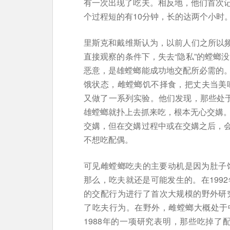
有一次出现了吃夫。相反地，他们首次
个过程短的有10分钟，长的达两个小时
里斯克和戴维斯认为，以前人们之所以频
直接观察的条件下，失去“隐私”的螳螂
恶意，是雄螳螂能成功地交配所必需的
饿状态，雌螳螂饥不择食，把丈夫当美味
又做了一系列实验。他们发现，那些处于
雄螳螂就扑上去抓来吃，根本无心交媾。
交媾，但在交媾过程中或在交媾之后，
不想吃配偶。
可见雌螳螂吃夫的主要动机是因为肚子
那么，吃夫就还是可能发生的。在1992年
的交配行为进行了首次大规模的野外研究
了吃夫行为。在野外，雌螳螂大概处于
1988年的一项研究表明，那些吃掉了