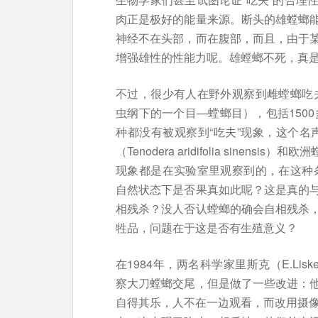
肉正是极好的能量来源。断头的雄螳螂
神经不在头部，而在腹部，而且，由于
增强雄性的性能力呢。雄螳螂不死，真
不过，很少有人在野外观察到雌螳螂吃
虫纲下的一个目—螳螂目），包括150
种都没有被观察到“吃夫”现象，这个名
（Tenodera aridifolia sinensi
现象都是在实验室里观察到的，在这种
自然状态下是否果真如此呢？这是真的
相残杀？没人否认螳螂的确会自相残杀
牲品，问题在于这是否有生殖意义？
在1984年，两名科学家里斯克（E.Lisk
察大刀螳螂交尾，但是做了一些改进：
自得其乐，人不在一边观看，而改用摄像