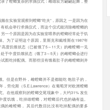
记录了螳螂复杂的求偶仪式：雌雄双方翩翩起舞，整
。
频在实验室观察到螳螂“吃夫”，原因之 一是因为在
没 有机会举行求偶仪式，而这个仪式能消除雌螳螂的
。另一个原因是因为在实验室喂养的螳螂经常处于饥
。为了证明这个原因，里斯克和戴维斯在1987年
高度饥饿状态（已被饿了5～11天）的雌螳螂一见
处于中度饥饿状态（饿了3～5天）的雌螳螂会进行
会试图吃掉配偶。而那些没有饿着肚子的雌螳螂则并
饿。但是在野外，雌螳螂并不是都能吃 饱肚子的，
，劳伦斯（S.E.Lawrence）在葡萄牙对欧洲螳螂
。在他观察到的螳螂交尾现象中，大约31% 发生
中度饥饿，吃掉雄螳螂，对螳螂后代也的确有益。
配偶的雌螳螂， 其后代数目比没有吃掉配偶的要多