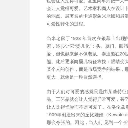
也会让人觉得可爱。甚至简单到把一大一小
会让人觉得可爱。艺术家和商人在设计
的弱点。最著名的卡通形象米老鼠和最
可爱性转化的过程。
当米老鼠于1928 年首次在银幕上出
索，逐步让它“婴儿化”：头、脑门、眼
爱，但也越来越不像老鼠。泰迪熊在20
熊。此后逐渐向婴儿特征靠拢：眼睛变
某个人的创作，而是市场竞争的结果，
更大，就像是一种自然选择。
由于人们对可爱的感觉只是由某些特征
品、工艺品就会让人觉得异常可爱，甚
让人觉得怪异而不是可爱了。在洛伦兹看来，
1909年创造出来的丘比娃娃（Kewpi
那么夸张的。因此，当人们 见到一个