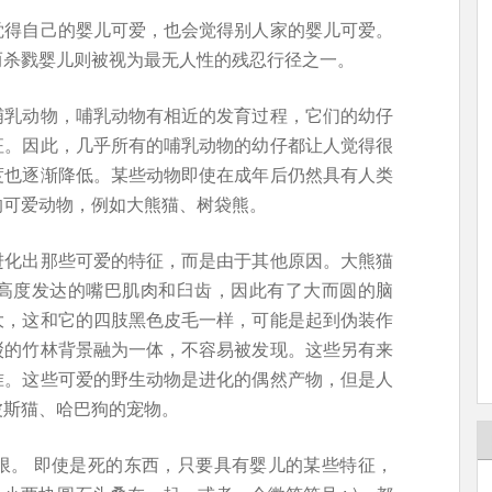
觉得自己的婴儿可爱，也会觉得别人家的婴儿可爱。
而杀戮婴儿则被视为最无人性的残忍行径之一。
哺乳动物，哺乳动物有相近的发育过程，它们的幼仔
征。因此，几乎所有的哺乳动物的幼仔都让人觉得很
度也逐渐降低。某些动物即使在成年后仍然具有人类
的可爱动物，例如大熊猫、树袋熊。
进化出那些可爱的特征，而是由于其他原因。大熊猫
高度发达的嘴巴肌肉和臼齿，因此有了大而圆的脑
大，这和它的四肢黑色皮毛一样，可能是起到伪装作
驳的竹林背景融为一体，不容易被发现。这些另有来
准。这些可爱的野生动物是进化的偶然产物，但是人
波斯猫、哈巴狗的宠物。
限。 即使是死的东西，只要具有婴儿的某些特征，