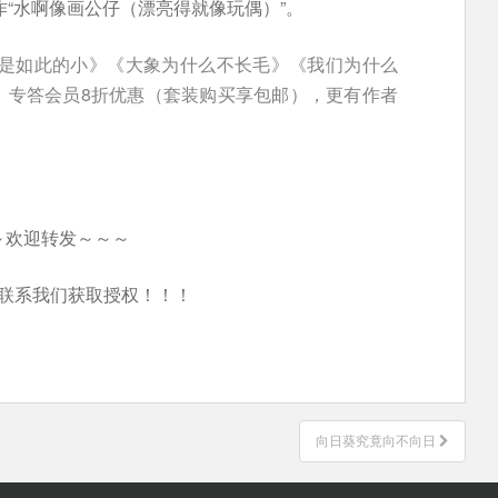
作“水啊像画公仔（漂亮得就像玩偶）”。
界是如此的小》《大象为什么不长毛》《我们为什么
。专答会员8折优惠（套装购买享包邮），更有作者
～欢迎转发～～～
联系我们获取授权！！！
向日葵究竟向不向日