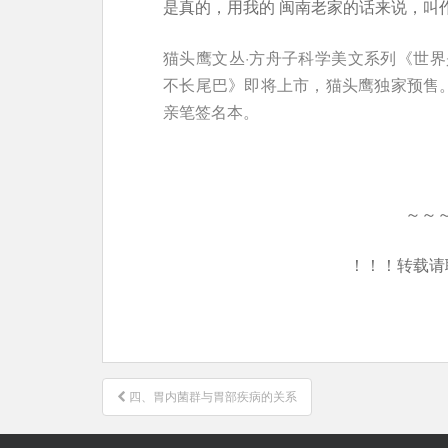
是真的，用我的 闽南老家的话来说，叫
猫头鹰文丛·方舟子科学美文系列《世
不长尾巴》即将上市，猫头鹰独家预售
亲笔签名本。
～～
！！！转载请
文
四、胃内菌群与胃部疾病的关系
章
导