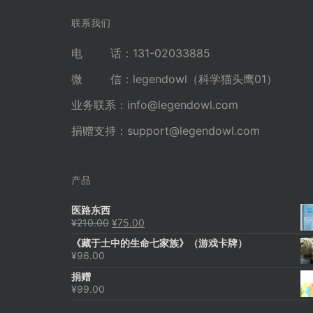
航
联系我们
电 话：131-02033885
微 信：legendowl（科学猫头鹰01）
业务联系：
info@legendowl.com
捐赠支持：
support@legendowl.com
产品
医路东西
原
当
¥
210.00
¥
75.00
价
前
《藏于土中的生命七家族》（游戏卡牌）
为：
价
¥
96.00
¥210.00。
格
为：
捐赠
¥75.00。
¥
99.00