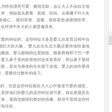
认为特别漂亮可爱、脆弱无助，会让大人不由自主地
之举，例如低头察看、抚摸、轻拍、尖着嗓子叫小名
除戒心， 感到亲密、温暖，很容易形成感情纽带。
文化环境中长大的人都普遍具有。
可爱的特征的。这些特征大多是婴儿在发育过程中自
颗巨大的大脑， 婴儿在出生后大脑还要持续快速地
的脑袋。婴儿眼睛的位置较低，随着两颊和下巴一带
。婴儿鼻子里的软骨组织还未发育好，所以鼻子显得
皮肤，是在为身体的生长留下余地。婴儿的动作显得
调，需要经过数年的练习。
来的，但是这些特征能在大人心中激发可爱的感觉，
人觉得他们的婴儿的这些特征很可爱，就会更愿意去
下来，基因也能得到更好的传播。那些不觉得这些特
被淘汰掉。