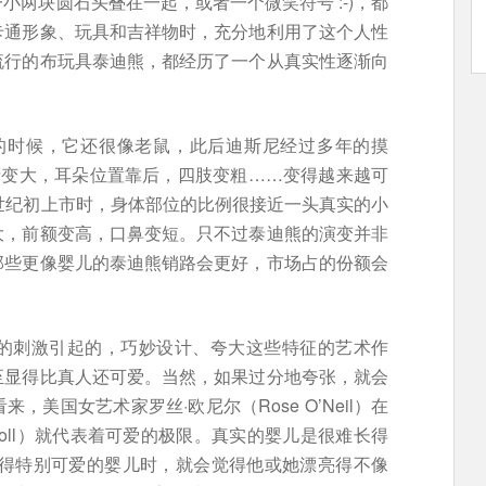
两块圆石头叠在一起，或者一个微笑符号 :-)，都
卡通形象、玩具和吉祥物时，充分地利用了这个人性
流行的布玩具泰迪熊，都经历了一个从真实性逐渐向
现的时候，它还很像老鼠，此后迪斯尼经过多年的摸
睛变大，耳朵位置靠后，四肢变粗……变得越来越可
世纪初上市时，身体部位的比例很接近一头真实的小
大，前额变高，口鼻变短。只不过泰迪熊的演变并非
那些更像婴儿的泰迪熊销路会更好，市场占的份额会
的刺激引起的，巧妙设计、夸大这些特征的艺术作
至显得比真人还可爱。当然，如果过分地夸张，就会
美国女艺术家罗丝·欧尼尔（Rose O’Neil）在
e doll）就代表着可爱的极限。真实的婴儿是很难长得
长得特别可爱的婴儿时，就会觉得他或她漂亮得不像