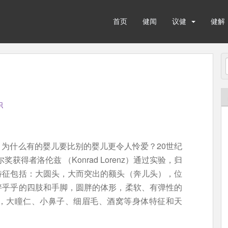
首页
健闻
议健
健解
识
为什么有的婴儿要比别的婴儿更令人怜爱？20世纪
获得者洛伦兹 （Konrad Lorenz）通过实验，归
特征包括：大圆头，大而突出的额头（奔儿头），位
胖乎乎的四肢和手脚，圆胖的体形，柔软、有弹性的
，大瞳仁、小鼻子、细眉毛、酒窝等身体特征和天
。