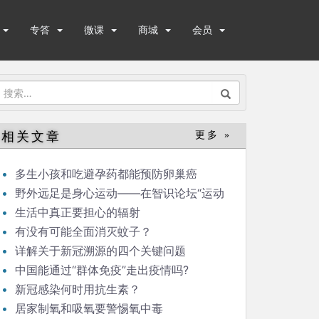
专答
微课
商城
会员
搜
索：
相关文章
更多 »
多生小孩和吃避孕药都能预防卵巢癌
野外远足是身心运动——在智识论坛“运动
与健康”的发言
生活中真正要担心的辐射
有没有可能全面消灭蚊子？
详解关于新冠溯源的四个关键问题
中国能通过“群体免疫”走出疫情吗?
新冠感染何时用抗生素？
居家制氧和吸氧要警惕氧中毒