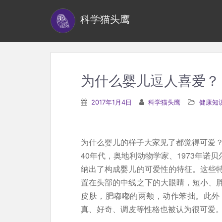
S
科学猫头鹰
k
i
p
t
o
为什么婴儿逗人喜爱？
m
a
2017年1月4日
科学猫头鹰
健康知
i
n
c
为什么婴儿的样子大家见了都觉得可爱？
o
40年代，奥地利动物学家、1973年诺贝尔奖
n
纳出了构成婴儿的可爱性的特征。这些
t
置在头部的中线之下的大眼睛，短小、
e
皮肤，肥嘟嘟的两颊，动作笨拙。此外
n
真、好奇、调皮等性格也被认为很可爱
t