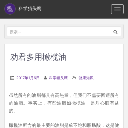
S
科学猫头鹰
TOGG
k
i
p
搜
t
索：
o
m
劝君多用橄榄油
a
i
n
2017年1月6日
科学猫头鹰
健康知识
c
o
虽然所有的油脂都具有高热量，但我们不需要回避所有
n
的油脂。事实上，有些油脂如橄榄油，是对心脏有益
t
的。
e
n
橄榄油所含的最主要的油脂是单不饱和脂肪酸，这是健
t