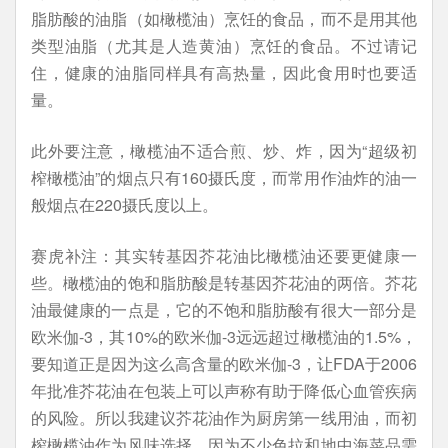
脂肪酸的油脂（如橄榄油）烹饪的食品，而不是用其他
类型油脂（尤其是人造黄油）烹饪的食品。不过请记
住，健康的油脂同样具有高热量，因此食用时也要适
量。
此外要注意，橄榄油不适合煎、炒、炸，因为“超级初
榨橄榄油”的烟点只有160摄氏度，而常用作油炸的油一
般烟点在220摄氏度以上。
赛虎补注：其实转基因芥花油比橄榄油还要更健康一
些。橄榄油的饱和脂肪酸是转基因芥花油的两倍。芥花
油最健康的一点是，它的不饱和脂肪酸有很大一部分是
欧米伽-3，其10%的欧米伽-3远远超过橄榄油的1.5%，
要知道正是因为这么高含量的欧米伽-3，让FDA于2006
年批准芥花油在包装上可以声称有助于降低心血管疾病
的风险。所以我建议芥花油作为厨房第一线用油，而初
榨橄榄油作为风味选择，因为不少色拉和地中海菜品需