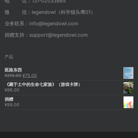
电 话：131-02033885
微 信：legendowl（科学猫头鹰01）
业务联系：
info@legendowl.com
捐赠支持：
support@legendowl.com
产品
医路东西
原
当
¥
210.00
¥
75.00
价
前
《藏于土中的生命七家族》（游戏卡牌）
为：
价
¥
96.00
¥210.00。
格
为：
捐赠
¥75.00。
¥
99.00