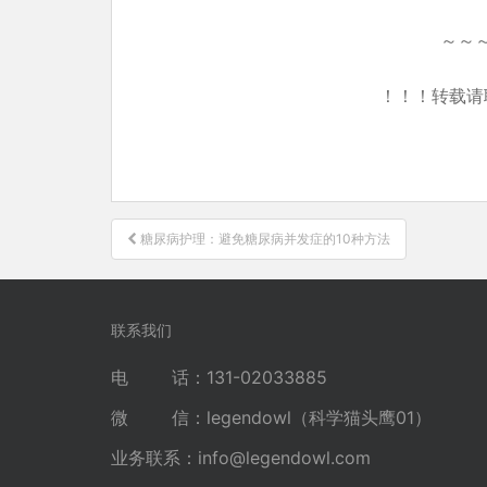
～～
！！！转载请
文
糖尿病护理：避免糖尿病并发症的10种方法
章
导
航
联系我们
电 话：131-02033885
微 信：legendowl（科学猫头鹰01）
业务联系：
info@legendowl.com