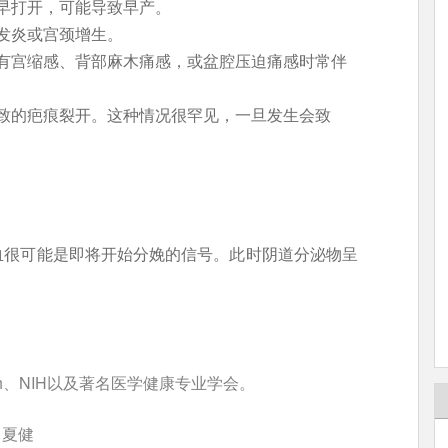
早打开，可能导致早产。
发炎或宫颈增生。
有宫缩感、背部麻木痛感，或盆腔压迫痛感时常伴
致的疤痕裂开。这种情况很罕见，一旦发生会致
血很可能是即将开始分娩的信号。此时阴道分泌物呈
Health、NIH以及著名医学健康专业学会。
：夏健