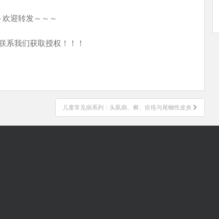
～欢迎转发～～～
联系我们获取授权！！！
儿童常见病系列：头虱病、癣、疥疮与尾蚴性皮炎