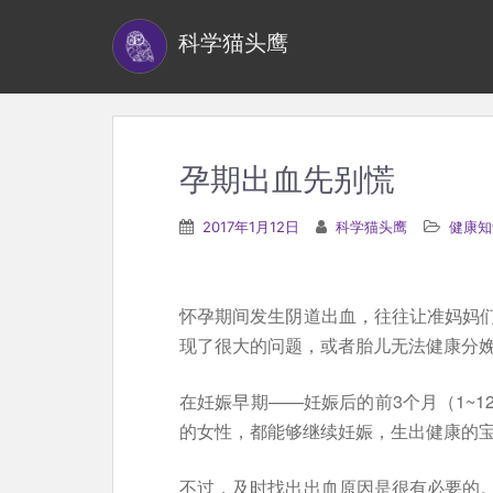
S
科学猫头鹰
k
i
p
t
o
孕期出血先别慌
m
a
2017年1月12日
科学猫头鹰
健康知
i
n
c
怀孕期间发生阴道出血，往往让准妈妈
o
现了很大的问题，或者胎儿无法健康分
n
t
在妊娠早期——妊娠后的前3个月（1~
e
的女性，都能够继续妊娠，生出健康的
n
不过，及时找出出血原因是很有必要的
t