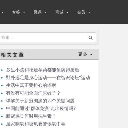
专答
微课
商城
会员
搜
索：
相关文章
更多 »
多生小孩和吃避孕药都能预防卵巢癌
野外远足是身心运动——在智识论坛“运动
与健康”的发言
生活中真正要担心的辐射
有没有可能全面消灭蚊子？
详解关于新冠溯源的四个关键问题
中国能通过“群体免疫”走出疫情吗?
新冠感染何时用抗生素？
居家制氧和吸氧要警惕氧中毒