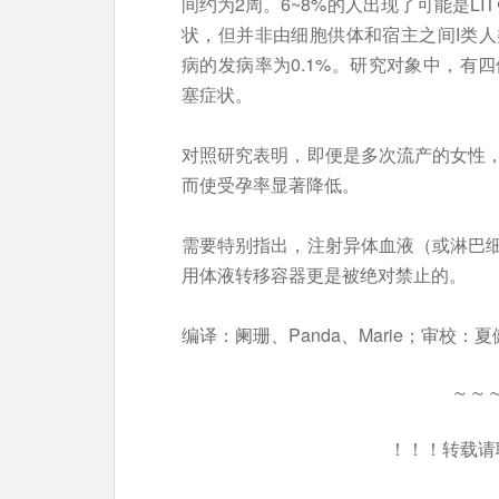
间约为2周。6~8%的人出现了可能是L
状，但并非由细胞供体和宿主之间I类人
病的发病率为0.1%。研究对象中，有
塞症状。
对照研究表明，即便是多次流产的女性
而使受孕率显著降低。
需要特别指出，注射异体血液（或淋巴
用体液转移容器更是被绝对禁止的。
编译：阑珊、Panda、Marie；审校：夏
～～
！！！转载请