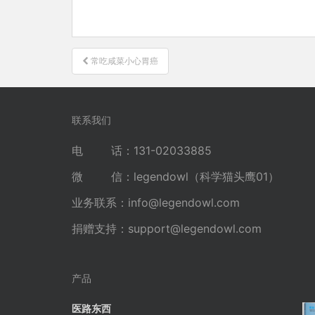
文
常吃咸菜小心胃癌
章
导
航
联系我们
电 话：131-02033885
微 信：legendowl（科学猫头鹰01）
业务联系：
info@legendowl.com
捐赠支持：
support@legendowl.com
产品
医路东西