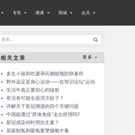
专答
微课
商城
会员
搜
索：
相关文章
更多 »
多生小孩和吃避孕药都能预防卵巢癌
野外远足是身心运动——在智识论坛“运动
与健康”的发言
生活中真正要担心的辐射
有没有可能全面消灭蚊子？
详解关于新冠溯源的四个关键问题
中国能通过“群体免疫”走出疫情吗?
新冠感染何时用抗生素？
居家制氧和吸氧要警惕氧中毒