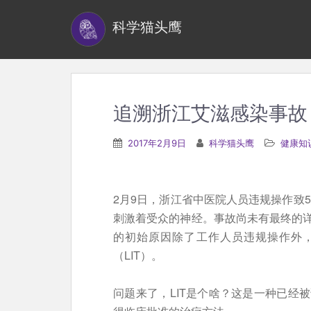
S
科学猫头鹰
k
i
p
t
o
追溯浙江艾滋感染事故
m
a
2017年2月9日
科学猫头鹰
健康知
i
n
c
2月9日，浙江省中医院人员违规操作致5
o
刺激着受众的神经。事故尚未有最终的
n
的初始原因除了工作人员违规操作外，
t
（LIT）。
e
n
问题来了，LIT是个啥？这是一种已经
t