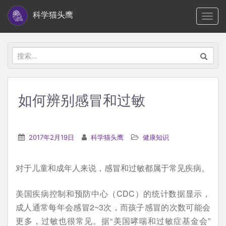
S
科学猫头鹰
TOGG
k
i
p
搜
t
索：
o
m
如何辨别感冒和过敏
a
i
n
2017年2月19日
科学猫头鹰
健康知识
c
o
对于儿童和成年人来说，感冒和过敏都属于常见疾病。
n
t
美国疾病控制和预防中心（CDC）的统计数据显示，
e
成人通常每年会感冒2~3次，而孩子感冒的次数可能会
n
更多，过敏也很常见。据“美国哮喘和过敏症基金会”
t