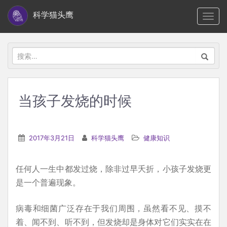
S
科学猫头鹰
TOGG
k
i
p
搜
t
索：
o
m
当孩子发烧的时候
a
i
n
2017年3月21日
科学猫头鹰
健康知识
c
o
任何人一生中都发过烧，除非过早夭折，小孩子发烧更
n
是一个普遍现象。
t
e
病毒和细菌广泛存在于我们周围，虽然看不见、摸不
n
着、闻不到、听不到，但发烧却是身体对它们实实在在
t