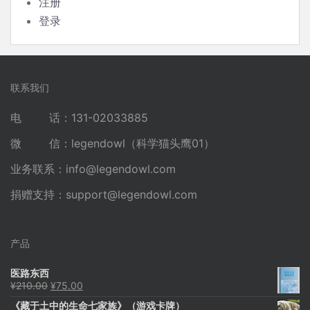
注册
登录
联系我们
电 话：131-02033885
微 信：legendowl（科学猫头鹰01）
业务联系：
info@legendowl.com
捐赠支持：
support@legendowl.com
产品
医路东西
原
当
¥
210.00
¥
75.00
价
前
《藏于土中的生命七家族》（游戏卡牌）
为：
价