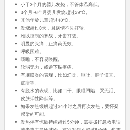
小于3个月的婴儿发烧，不管体温高低。
3个月~6个月婴儿发烧超过39℃。
其他年龄儿童超过40℃。
发烧超过3天，且病情不见好转。
难以控制的寒战，牙齿打战。
明显的头痛，止痛药无效。
呼吸困难。
嗜睡，不容易唤醒。
软弱无力，或诉下肢疼痛。
有脑膜炎的表现，比如幻觉、呕吐、脖子僵直、
皮疹等。
有脱水的表现，比如口干、眼眶凹陷、哭无泪、
皮肤弹性降低等。
如果发热缓解超过24小时之后再次发热，要怀疑
感染的可能。
发热伴有惊厥持续超过5分钟，需要拨打急救电话
或者速去急诊就诊；首次发作不超过5分钟，也需