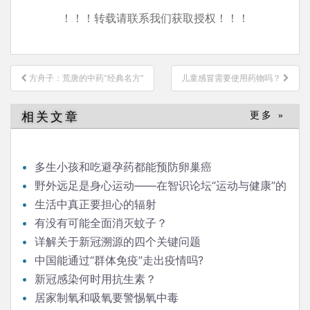
！！！转载请联系我们获取授权！！！
文
方舟子：荒唐的中药“经典名方”
儿童感冒需要使用药物吗？
章
导
相关文章
更多 »
航
多生小孩和吃避孕药都能预防卵巢癌
野外远足是身心运动——在智识论坛“运动与健康”的
发言
生活中真正要担心的辐射
有没有可能全面消灭蚊子？
详解关于新冠溯源的四个关键问题
中国能通过“群体免疫”走出疫情吗?
新冠感染何时用抗生素？
居家制氧和吸氧要警惕氧中毒