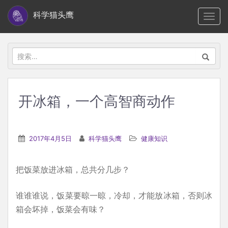
S
科学猫头鹰
TOGG
k
i
p
搜
t
索：
o
m
开冰箱，一个高智商动作
a
i
n
2017年4月5日
科学猫头鹰
健康知识
c
o
把饭菜放进冰箱，总共分几步？
n
t
谁谁谁说，饭菜要晾一晾，冷却，才能放冰箱，否则冰
e
箱会坏掉，饭菜会有味？
n
t