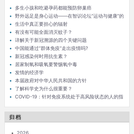
多生小孩和吃避孕药都能预防卵巢癌
野外远足是身心运动——在智识论坛“运动与健康”的
发言
生活中真正要担心的辐射
有没有可能全面消灭蚊子？
详解关于新冠溯源的四个关键问题
中国能通过“群体免疫”走出疫情吗?
新冠感染何时用抗生素？
居家制氧和吸氧要警惕氧中毒
发情的经济学
本届政府对中华人民共和国的方针
了解科学史为什么很重要？
COVID-19：针对免疫系统处于高风险状态的人的指
南
归档
2026