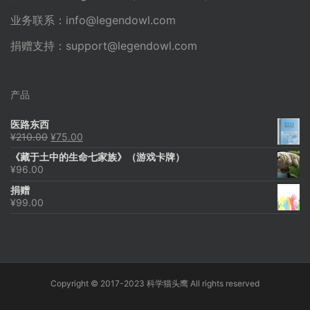
业务联系：
info@legendowl.com
捐赠支持：
support@legendowl.com
产品
医路东西
原
当
¥
210.00
¥
75.00
价
前
《藏于土中的生命七家族》（游戏卡牌）
为：
价
¥
96.00
¥210.00。
格
为：
捐赠
¥75.00。
¥
99.00
Copyright © 2017-2023 科学猫头鹰 All rights reserved