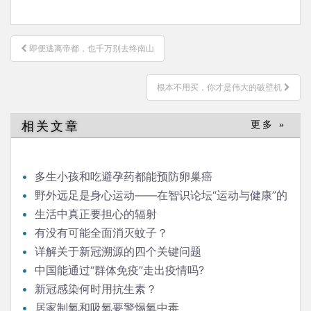
文
即便逃离帝都，也千万别去终南山
章
导
根本不用买，你才是伟大的破壁机
航
相关文章
更多 »
多生小孩和吃避孕药都能预防卵巢癌
野外远足是身心运动——在智识论坛“运动与健康”的
发言
生活中真正要担心的辐射
有没有可能全面消灭蚊子？
详解关于新冠溯源的四个关键问题
中国能通过“群体免疫”走出疫情吗?
新冠感染何时用抗生素？
居家制氧和吸氧要警惕氧中毒