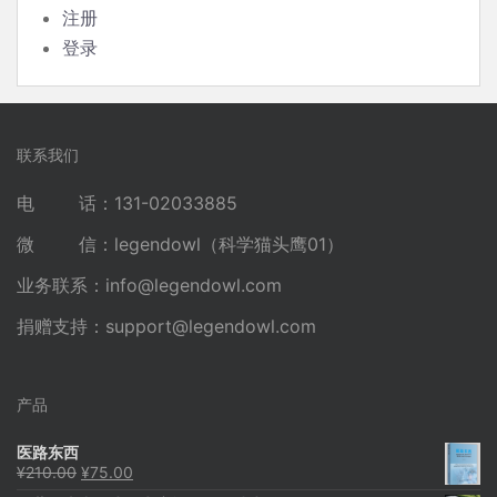
注册
登录
联系我们
电 话：131-02033885
微 信：legendowl（科学猫头鹰01）
业务联系：
info@legendowl.com
捐赠支持：
support@legendowl.com
产品
医路东西
原
当
¥
210.00
¥
75.00
价
前