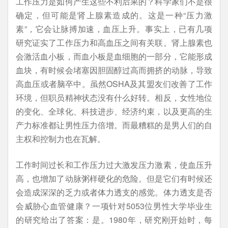
工作压力是如何产生这些不利后果的？科学家们不是很
确定，但可能是肾上腺素造成的。这是一种“压力激
素”，它会让脉搏加速，血压上升。事实上，已有几项
研究证实了工作压力和高血压之间有关联。肾上腺素也
会激活血小板，而血小板是血细胞的一部分，它能形成
血块，有时候会堵塞因胆固醇过高而拥挤的动脉，导致
高血压或者脑卒中。虽然OSHA及其盟友们改善了工作
环境，但职员精神状态没有什么好转。相反，女性地位
的变化、全球化、科技进步、经济约束，以及更高的生
产力标准都让男性压力倍增。而最糟糕的是男人们的自
主权和控制力也在瓦解。
工作时间过长和工作压力过大激发压力激素，使血压升
高，也增加了动脉粥样硬化的危险。但是它们有时候还
会造成深深的乏力或者体力透支的感觉。体力透支是否
会威胁心血管健康？一项针对5053位男性大学毕业生
的研究给出了答案：是。1980年，研究刚开始时，每