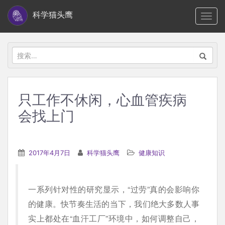
S
科学猫头鹰
TOGG
k
i
p
搜
t
索：
o
m
只工作不休闲，心血管疾病
a
会找上门
i
n
c
2017年4月7日
科学猫头鹰
健康知识
o
n
t
一系列针对性的研究显示，“过劳”真的会影响你
e
的健康。快节奏生活的当下，我们绝大多数人事
n
实上都处在“血汗工厂”环境中，如何调整自己，
t