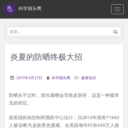
S
科学猫头鹰
TOGG
k
i
p
搜
t
索：
o
m
炎夏的防晒终极大招
a
i
n
2017年4月27日
科学猫头鹰
健康知识
c
o
防晒永不过时。阳光暴晒会导致皮肤癌，这是一种最常
n
见的癌症。
t
e
据美国疾病控制和预防中心估计，仅2013年就有71943
n
人被诊断为皮肤黑色素瘤。在美国每年约有430万人接
t