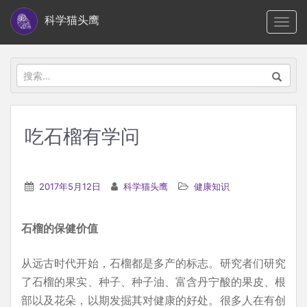
S
科学猫头鹰
TOGG
k
i
p
搜
t
索：
o
m
吃石榴有学问
a
i
n
2017年5月12日
科学猫头鹰
健康知识
c
o
石榴的保健价值
n
t
从远古时代开始，石榴都是多产的标志。研究者们研究
e
了石榴的果实、种子、种子油、富含丹宁酸的果皮、根
n
部以及花朵，以期发掘其对健康的好处。很多人在有创
t