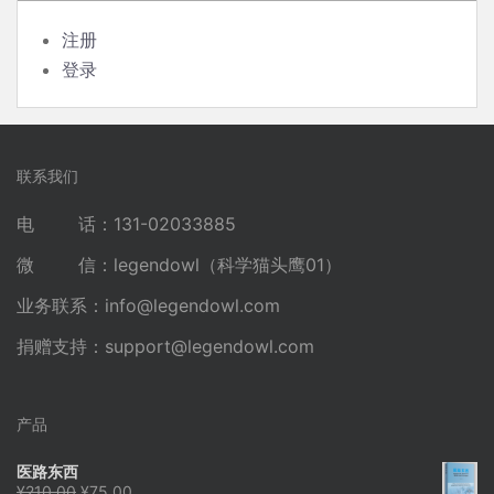
注册
登录
联系我们
电 话：131-02033885
微 信：legendowl（科学猫头鹰01）
业务联系：
info@legendowl.com
捐赠支持：
support@legendowl.com
产品
医路东西
原
当
¥
210.00
¥
75.00