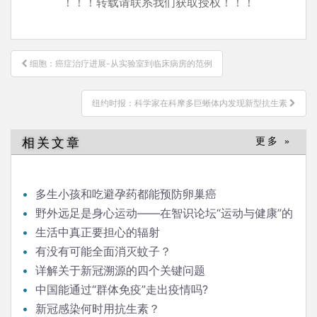
！！！转载请联系我们获取授权！！！
文
细胞：癌症治疗进展-从实验室到临床病房的范例
章
导
纽约时报：科学家在科摩多巨蜥体内发现新型抗生素
航
相关文章
更多 »
多生小孩和吃避孕药都能预防卵巢癌
野外远足是身心运动——在智识论坛“运动与健康”的
发言
生活中真正要担心的辐射
有没有可能全面消灭蚊子？
详解关于新冠溯源的四个关键问题
中国能通过“群体免疫”走出疫情吗?
新冠感染何时用抗生素？