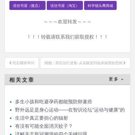
语丝书屋（微店）
语丝书屋（淘宝）
科学猫头鹰商城
～～～欢迎转发～～～
！！！转载请联系我们获取授权！！！
文
吃石榴有学问
细胞：癌症治疗进展-从实验室到临床病房的范例
章
导
相关文章
更多 »
航
多生小孩和吃避孕药都能预防卵巢癌
野外远足是身心运动——在智识论坛“运动与健康”的
发言
生活中真正要担心的辐射
有没有可能全面消灭蚊子？
详解关于新冠溯源的四个关键问题