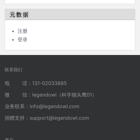
元数据
注册
登录
联系我们
电 话：131-02033885
微 信：legendowl（科学猫头鹰01）
业务联系：
info@legendowl.com
捐赠支持：
support@legendowl.com