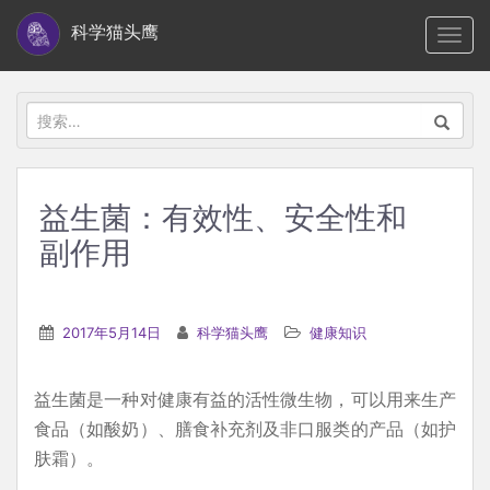
S
科学猫头鹰
TOGG
k
i
p
搜
t
索：
o
m
益生菌：有效性、安全性和
a
副作用
i
n
c
2017年5月14日
科学猫头鹰
健康知识
o
n
t
益生菌是一种对健康有益的活性微生物，可以用来生产
e
食品（如酸奶）、膳食补充剂及非口服类的产品（如护
n
肤霜）。
t