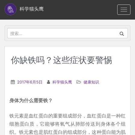
S
科学猫头鹰
TOGG
k
i
p
搜
t
索：
o
m
你缺铁吗？这些症状要警惕
a
i
n
2017年6月5日
科学猫头鹰
健康知识
c
o
身体为什么需要铁？
n
t
铁元素是血红蛋白的重要组成部分，血红蛋白是一种红
e
细胞蛋白质，它能够将氧气从肺部传送到身体各个组
n
织。铁元素也是肌红蛋白的组成部分，这种蛋白能为肌
t