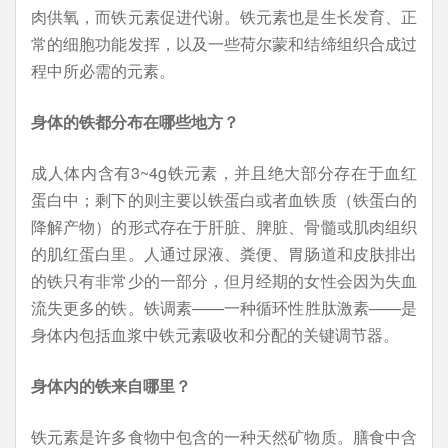
肉供氧，而铁元素促进代谢。铁元素也是生长发育、正
常的细胞功能发挥，以及一些荷尔蒙和结缔组织合成过
程中所必需的元素。
身体的铁都分布在哪些地方？
成人体内含有3~4g铁元素，并且绝大部分存在于血红
蛋白中；剩下的则主要以铁蛋白或者血铁质（铁蛋白的
降解产物）的形式存在于肝脏、脾脏、骨髓或肌肉组织
的肌红蛋白里。人通过尿液、粪便、胃肠道和皮肤排出
的铁只有非常少的一部分，但月经期的女性会因为失血
流失更多的铁。铁调素——一种循环性胜肽激素——是
身体内包括血浆中铁元素吸收和分配的关键调节器。
身体内的铁来自哪里？
铁元素是许多食物中包含的一种天然矿物质。膳食中含