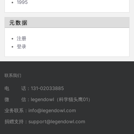
1995
元数据
注册
登录
联系我们
电 话：131-02033885
微 信：legendowl（科学猫头鹰01）
业务联系：
info@legendowl.com
捐赠支持：
support@legendowl.com