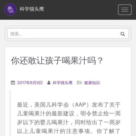
S
科学猫头鹰
TOGG
k
i
p
搜
t
索：
o
m
你还敢让孩子喝果汁吗？
a
i
n
2017年6月9日
科学猫头鹰
健康知识
c
o
n
最近，美国儿科学会（AAP）发布了关于
t
儿童喝果汁的最新建议，明令禁止给一周
e
岁以下的婴儿喝果汁，同时给出了一周岁
n
以上儿童喝果汁的注意事项。你了解了
t