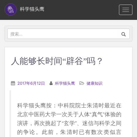
S
科学猫头鹰
TOGG
k
i
p
搜
t
索：
o
m
人能够长时间“辟谷”吗？
a
i
n
2017年6月12日
科学猫头鹰
健康知识
c
o
n
科学猫头鹰按：中科院院士朱清时最近在
t
北京中医药大学一次关于人体“真气”体验的
e
演讲，再次挑起了“玄学”、迷信与科学之间
n
的争论。此前，朱清时已有数次类似言
t