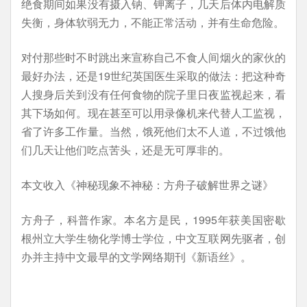
绝食期间如果没有摄入钠、钾离子，几天后体内电解质
失衡，身体软弱无力，不能正常活动，并有生命危险。
对付那些时不时跳出来宣称自己不食人间烟火的家伙的
最好办法，还是19世纪英国医生采取的做法：把这种奇
人搜身后关到没有任何食物的院子里日夜监视起来，看
其下场如何。现在甚至可以用录像机来代替人工监视，
省了许多工作量。当然，饿死他们太不人道，不过饿他
们几天让他们吃点苦头，还是无可厚非的。
本文收入《神秘现象不神秘：方舟子破解世界之谜》
方舟子，科普作家。本名方是民，1995年获美国密歇
根州立大学生物化学博士学位，中文互联网先驱者，创
办并主持中文最早的文学网络期刊《新语丝》。