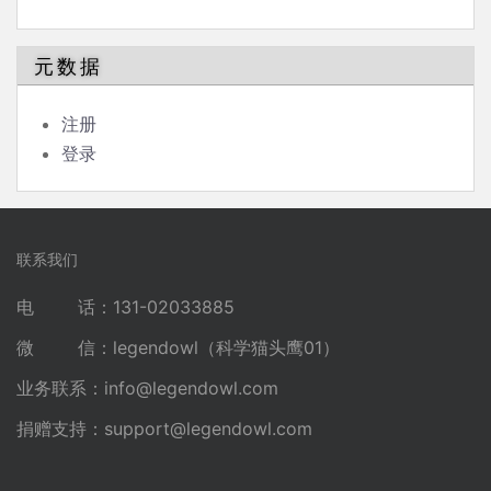
元数据
注册
登录
联系我们
电 话：131-02033885
微 信：legendowl（科学猫头鹰01）
业务联系：
info@legendowl.com
捐赠支持：
support@legendowl.com