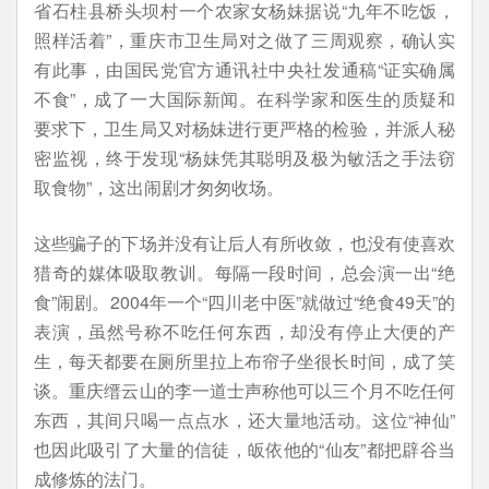
省石柱县桥头坝村一个农家女杨妹据说“九年不吃饭，
照样活着”，重庆市卫生局对之做了三周观察，确认实
有此事，由国民党官方通讯社中央社发通稿“证实确属
不食”，成了一大国际新闻。在科学家和医生的质疑和
要求下，卫生局又对杨妹进行更严格的检验，并派人秘
密监视，终于发现“杨妹凭其聪明及极为敏活之手法窃
取食物”，这出闹剧才匆匆收场。
这些骗子的下场并没有让后人有所收敛，也没有使喜欢
猎奇的媒体吸取教训。每隔一段时间，总会演一出“绝
食”闹剧。2004年一个“四川老中医”就做过“绝食49天”的
表演，虽然号称不吃任何东西，却没有停止大便的产
生，每天都要在厕所里拉上布帘子坐很长时间，成了笑
谈。重庆缙云山的李一道士声称他可以三个月不吃任何
东西，其间只喝一点点水，还大量地活动。这位“神仙”
也因此吸引了大量的信徒，皈依他的“仙友”都把辟谷当
成修炼的法门。