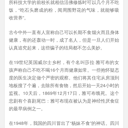
所科技大学的前校长就相信活佛修炼时可以几个月不吃
饭，“吃石头磨成的粉，闻周围野花的气味，就能够吸
收营养”。
古今中外一直有人宣称自己可以长期不食烟火而且身体
健康，有的还轰动一时，成了名人，但是一旦人们开始
认真追究起来，这些骗子的结局都不怎么美妙。
在19世纪英国威尔士乡村，有个名叫莎拉·雅可布的女
孩声称自己不吃不喝16个月而健康如常。一些抱怀疑态
度的医生决定做个严密的观察。他们将其住宅从房顶到
地板搜了个遍，去除所有食物，然后开始一天24小时的
监视。10天后，1869年12月17日，雅可布饿死。这个
悲剧有个喜剧尾巴：雅可布现在被认为是神经性厌食症
的最早病例之一。
在1948年，我国的四川冒出了“杨妹不食”的神话。四川