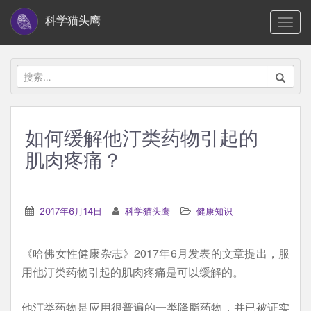
S
科学猫头鹰
TOGG
k
i
p
搜
t
索：
o
m
如何缓解他汀类药物引起的
a
肌肉疼痛？
i
n
c
2017年6月14日
科学猫头鹰
健康知识
o
n
t
《哈佛女性健康杂志》2017年6月发表的文章提出，服
e
用他汀类药物引起的肌肉疼痛是可以缓解的。
n
他汀类药物是应用很普遍的一类降脂药物，并已被证实
t