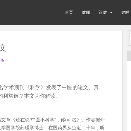
首页
健闻
议健
健解
文
健谈
名学术期刊《科学》发表了中医的论文。真
的利益链？本文为你解读。
章《还在说“中医不科学”，你out啦》。作者据介
大学医学院药理学博士，在医药界从业近二十年，听