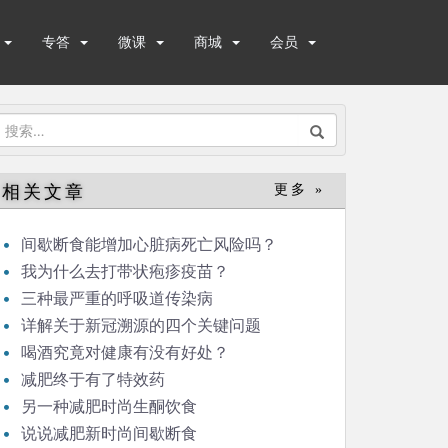
专答
微课
商城
会员
搜
索：
相关文章
更多 »
间歇断食能增加心脏病死亡风险吗？
我为什么去打带状疱疹疫苗？
三种最严重的呼吸道传染病
详解关于新冠溯源的四个关键问题
喝酒究竟对健康有没有好处？
减肥终于有了特效药
另一种减肥时尚生酮饮食
说说减肥新时尚间歇断食