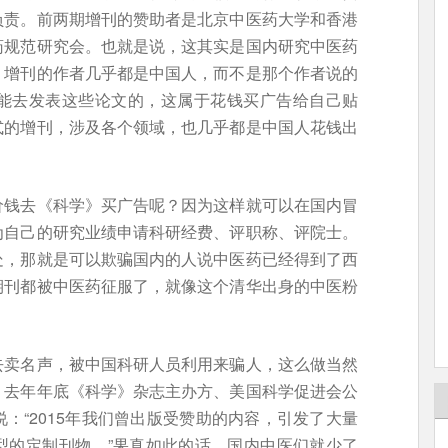
负责。前两期增刊的赞助者是北京中医药大学和香港
药规范研究会。也就是说，这其实是国内研究中医药
。增刊的作者几乎都是中国人，而不是那个作者说的
能去发表这些论文的，这属于花钱买广告给自己贴
式的增刊，涉及各个领域，也几乎都是中国人花钱出
价钱去《科学》买广告呢？因为这样就可以在国内冒
为自己的研究业绩申请科研经费、评职称、评院士。
处，那就是可以欺骗国内的人说中医药已经得到了西
期刊都被中医药征服了，就像这个清华出身的中医粉
去卖名声，被中国科研人员利用来骗人，这么做当然
。去年年底《科学》杂志主办方、美国科学促进会公
：“2015年我们曾出版受赞助的内容，引发了大量
型的定制刊物。”果真如此的话，国内中医们就少了