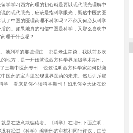
美留学学习西方药理的初心就是要以现代眼光理解中
她说的现代眼光，应该是指科学眼光，既然中医的医
承认了中医的医理药理不科学吗？不然又何必从科学
矛盾的。如果她真的相信中医是科学，又那么喜欢中
方药理干什么呢？
了。她列举的那些理由，都是老生常谈，我以前多次
意的地方，是一开始就说西方科学界顶级学术期刊、
年出了三期中医药专刊，说这说明西方科学家如何以谦
在中医药的宝库里发现世界医药的未来。然后训斥那
科学，看来是你不读科学期刊！如果你今天还在说
，就是在故意欺骗读者。《科学》在增刊下面注明，
容没有经过《科学》编辑部的审核和同行评议，由赞