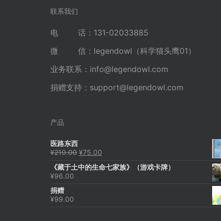
航
联系我们
电 话：131-02033885
微 信：legendowl（科学猫头鹰01）
业务联系：
info@legendowl.com
捐赠支持：
support@legendowl.com
产品
医路东西
原
当
¥
210.00
¥
75.00
价
前
《藏于土中的生命七家族》（游戏卡牌）
为：
价
¥
96.00
¥210.00。
格
为：
捐赠
¥75.00。
¥
99.00