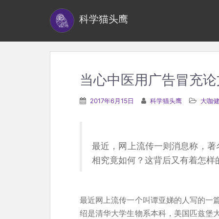
S
科学猫头鹰
k
i
p
t
o
当心中医用广告冒充论
m
a
2017年6月15日
科学猫头鹰
大咖
i
n
c
最近，网上流传一则消息称，著
o
相究竟如何？这背后又有着怎样
n
t
e
最近网上流传一个叫谭亚娣的人写的一篇文
n
绍是清华大学生物系本科，美国匹兹堡
t