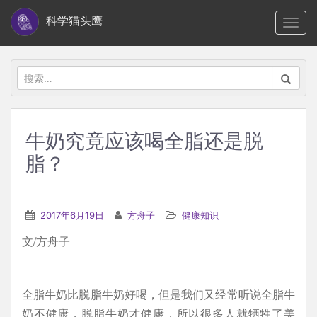
S
科学猫头鹰
TOGG
k
i
p
搜
t
索：
o
m
牛奶究竟应该喝全脂还是脱
a
脂？
i
n
c
2017年6月19日
方舟子
健康知识
o
n
文/方舟子
t
e
全脂牛奶比脱脂牛奶好喝，但是我们又经常听说全脂牛
n
奶不健康，脱脂牛奶才健康，所以很多人就牺牲了美
t