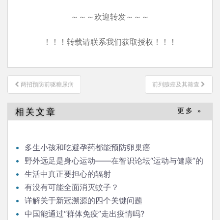
～～～欢迎转发～～～
！！！转载请联系我们获取授权！！！
文
两招预防前驱糖尿病
前列腺癌及其筛查
章
导
相关文章
更多 »
航
多生小孩和吃避孕药都能预防卵巢癌
野外远足是身心运动——在智识论坛“运动与健康”的
发言
生活中真正要担心的辐射
有没有可能全面消灭蚊子？
详解关于新冠溯源的四个关键问题
中国能通过“群体免疫”走出疫情吗?