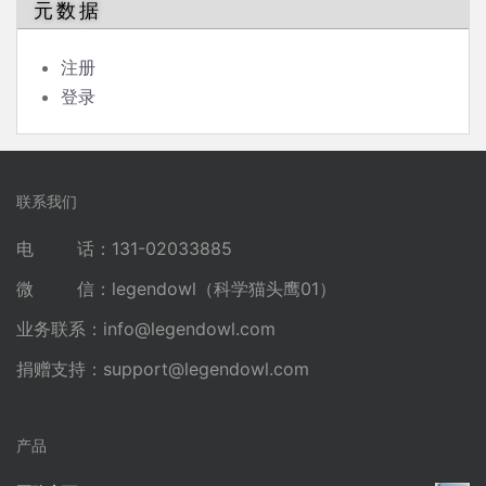
元数据
注册
登录
联系我们
电 话：131-02033885
微 信：legendowl（科学猫头鹰01）
业务联系：
info@legendowl.com
捐赠支持：
support@legendowl.com
产品