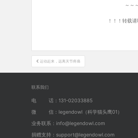
～～
！！！转载请
文
运动起来，远离关节疼痛
章
导
航
联系我们
电 话：131-02033885
微 信：legendowl（科学猫头鹰01）
业务联系：
info@legendowl.com
捐赠支持：
support@legendowl.com