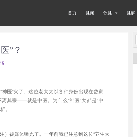
首页
健闻
议健
健解
医”？
健谈
“神医”火了。这位老太太以各种身份出现在数家
离其宗——就是中医。为什么“神医”大都是“中
解析。
鹰注）被媒体曝光了。一年前我已注意到这位“养生大