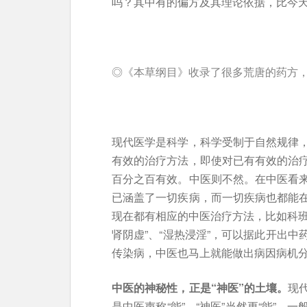
吗？其中有的偏方及其理论依据，比今天
◎《本草纲目》收录了很多荒唐的药方，
现代医学是科学，科学受制于自然规律
有效的治疗方法，即使对已有有效的治
百分之百有效。中医则不然。在中医看
已涵盖了一切疾病，而一切疾病也都能
现在都有相应的中医治疗方法，比如科班的
肾阴虚”、“湿热浸淫”，可以据此开出
传染病，中医也马上就能做出病因病机
中医的神秘性，正是“神医”的土壤。
现
是中医声称“能”，“神医”当然更“能”