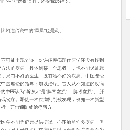
的“神医”所提倡的，还要荒唐得多。
比如连传说中的“凤凰”也是药。
，不可能出现奇迹。对许多疾病现代医学还没有找到
疗方法的疾病，具体到某一个患者时，也不能保证就
来，只有不好的医生，没有治不好的疾病。中医理论
在中医理论的指导下加以治疗。古人从不知道的疾病
中医认为“渐冻人”是“脾胃虚损”、“脾肾虚损”、“肝
中药或食疗。即使一种疾病刚刚被发现，例如一种新型
分析，开出预防或治疗药方。
代医学不能为健康提供捷径，不能治愈许多疾病，但
。一般的中国人虽然平时有病还是以上正规医院看西医为