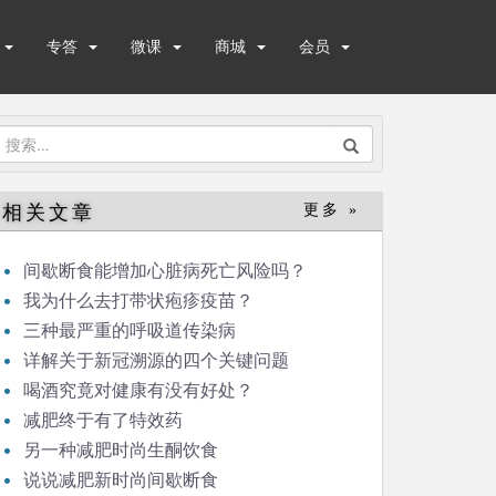
专答
微课
商城
会员
搜
索：
相关文章
更多 »
间歇断食能增加心脏病死亡风险吗？
我为什么去打带状疱疹疫苗？
三种最严重的呼吸道传染病
详解关于新冠溯源的四个关键问题
喝酒究竟对健康有没有好处？
减肥终于有了特效药
另一种减肥时尚生酮饮食
说说减肥新时尚间歇断食