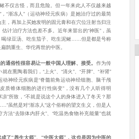
泥鳅不仅古怪，而且危险。但一年来此人不仅越来越
”，“渐冻人”（运动神经元疾病）是她治疗过的最简
为主，再加上买她发明的固元膏和在穴位注射当归注
估计治疗方法也差不多。近年来冒出的“神医”，虽
、喝绿豆汤、吃生茄子、吃生泥鳅……但是都是号称
是扁鹊重生、华佗再世的中医。
医的通俗性很容易让一般中国人理解、接受。
作为传
在熏陶着我们，“上火”、“清火”、“开脾”、“补肾”
运动神经元疾病是“脊髓前角运动神经细胞、脑干颅
皮质锥体细胞的进行性病变”，没有几个人听得明
寒凉”所致，“不就是说这个人的身体进入了冬天？那
…”虽然是对“渐冻人”这个俗称的望文生义，但是人
方法“去除体内肝火”、“吃温热食物补充能量”也就
成了“养生大师”、“中医大师”，这也是因为中医的