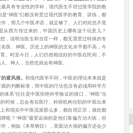
是最具有专业性的学科，现代医生不经过医学院的教
是“神医”们都没有受过现代医学的教育、训练，都
著作，用几个中医术语，就足够了。人们对此也不觉
是从西方传过来的，中国历史上哪有这个玩意儿？
梦想，说明当医生和当官一样，都无需受过特殊的专
至名医、神医。历史上的神医的文化水平都不高，今
教育。时至今日，人们仍然相信好的中医在民间，不
高人、神人，当然也就会有神医。
”的避风港。
和现代医学不同，中医的理论本来就是
客观的判断标准，而中医的疗法也没有必须用科学方
的体系”往往是中医拒绝科学验证的借口，“神医”当
露的时候，总会有在医疗、科研机构任职的中医出来
史上和现实中中医流派那么多，都自诩正宗，彼此都
招牌呢？“神医”最受诟病的是他们靠偏方治大病，但
著作，例如《本草纲目》，里面治大病的偏方还会少