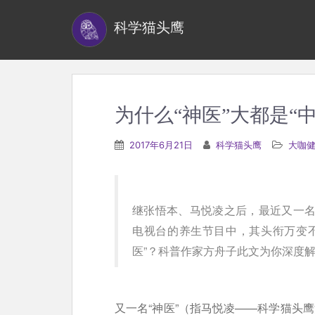
S
科学猫头鹰
k
i
p
t
o
为什么“神医”大都是“中
m
a
2017年6月21日
科学猫头鹰
大咖
i
n
c
继张悟本、马悦凌之后，最近又一名
o
电视台的养生节目中，其头衔万变不
n
医”？科普作家方舟子此文为你深度
t
e
n
又一名“神医”（指马悦凌——科学猫头
t