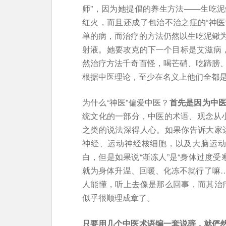
师”，因为她提倡的养生方法——生吃
红火，而且还成了包治不治之症的“神医
单的病，而治疗的方法仍然以生吃泥鳅
射液。她要攻克的下一个目标是艾滋病，
然治疗方法千奇百怪，喝芒硝、吃蹄膀
根据中医理论，至少在名义上他们全都
为什么“神医”偏爱中医？
首先是因为中
统文化的一部分，中医的术语、观念从小就
之类的说法深得人心。如果你告诉大家
神经、运动神经核细胞，以及大脑运动
白，但是如果说“渐冻人”是“身体过度受
就为身体升温、回暖、化冻不就行了嘛…
人能懂，听上去像是那么回事，而其治疗
似乎很顺理成章了。
只要用几个中医术语编一套说辞，就俨然