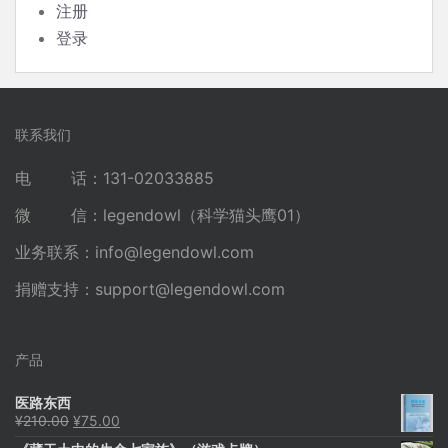
注册
登录
联系我们
电 话：131-02033885
微 信：legendowl（科学猫头鹰01）
业务联系：
info@legendowl.com
捐赠支持：
support@legendowl.com
产品
医路东西
原
当
¥
210.00
¥
75.00
价
前