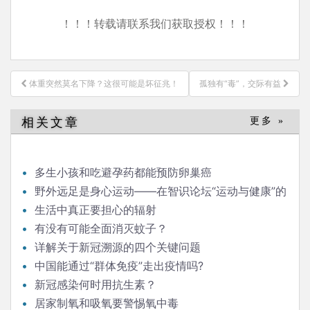
！！！转载请联系我们获取授权！！！
文
体重突然莫名下降？这很可能是坏征兆！
孤独有“毒”，交际有益
章
导
相关文章
更多 »
航
多生小孩和吃避孕药都能预防卵巢癌
野外远足是身心运动——在智识论坛“运动与健康”的
发言
生活中真正要担心的辐射
有没有可能全面消灭蚊子？
详解关于新冠溯源的四个关键问题
中国能通过“群体免疫”走出疫情吗?
新冠感染何时用抗生素？
居家制氧和吸氧要警惕氧中毒