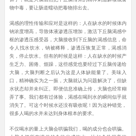
物中毒，要让肠道蠕动把毒物排出去。
渴感的理性传输和应对是这样的：人在缺水的时候体内
钠浓度增高，导致体液渗透压增加，激活下丘脑渴感中
枢的渗透压感受器，大脑接收到下丘脑的渴感信息，命
令人找水饮水，钠被稀释，渗透压恢复正常，渴感消
失，停止饮水。但有的时候是这样：人在缺水的时候产
生乏力、困倦、烦躁，这些感觉也要经过下丘脑传递给
大脑，大脑判断之后认为这是人体缺能量了。美味入
口，精神确实为之一振，大脑就认为问题解决了，但缺
水状态却并未纠正。即便信息准确上传，大脑也经常糊
弄了事。我们都有过体验，渴感在喝到水的瞬间似乎就
消失了。可这个时候水还没有吸收呢！因为这种错觉，
很多人喝的水并未达到身体根本的要求。
不仅喝水的量上大脑会哄骗我们，喝的成分也会哄骗。