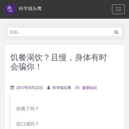
S
科学猫头鹰
TOGG
k
i
p
搜
t
索：
o
m
饥餐渴饮？且慢，身体有时
a
会骗你！
i
n
c
2017年6月22日
科学猫头鹰
健康知识
o
n
t
你饿了吗？
e
n
你口渴吗？
t