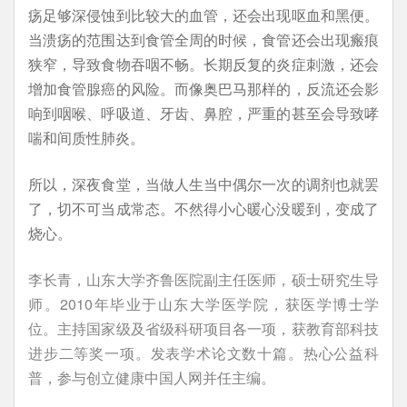
疡足够深侵蚀到比较大的血管，还会出现呕血和黑便。
当溃疡的范围达到食管全周的时候，食管还会出现瘢痕
狭窄，导致食物吞咽不畅。长期反复的炎症刺激，还会
增加食管腺癌的风险。而像奥巴马那样的，反流还会影
响到咽喉、呼吸道、牙齿、鼻腔，严重的甚至会导致哮
喘和间质性肺炎。
所以，深夜食堂，当做人生当中偶尔一次的调剂也就罢
了，切不可当成常态。不然得小心暖心没暖到，变成了
烧心。
李长青，山东大学齐鲁医院副主任医师，硕士研究生导
师。2010年毕业于山东大学医学院，获医学博士学
位。主持国家级及省级科研项目各一项，获教育部科技
进步二等奖一项。发表学术论文数十篇。热心公益科
普，参与创立健康中国人网并任主编。