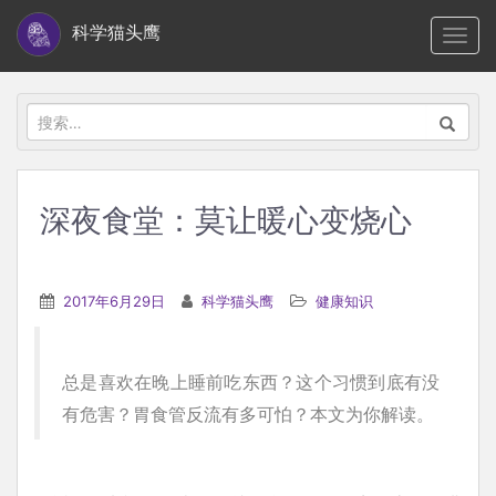
S
科学猫头鹰
TOGG
k
i
p
搜
t
索：
o
m
深夜食堂：莫让暖心变烧心
a
i
n
2017年6月29日
科学猫头鹰
健康知识
c
o
n
总是喜欢在晚上睡前吃东西？这个习惯到底有没
t
有危害？胃食管反流有多可怕？本文为你解读。
e
n
t