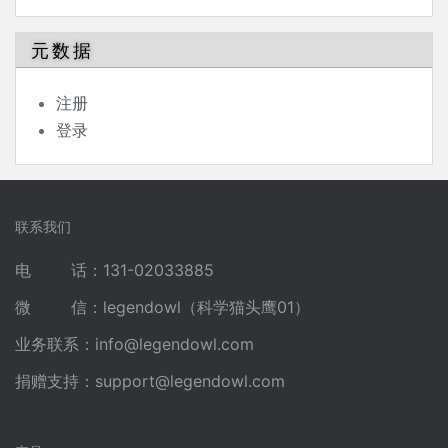
元数据
注册
登录
联系我们
电 话：131-02033885
微 信：legendowl（科学猫头鹰01）
业务联系：
info@legendowl.com
捐赠支持：
support@legendowl.com