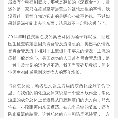
最近有个电视剧挺火，那就是翻拍的《深夜食堂》，讲
述的是一家只在凌晨至清晨营业的饭馆发生的事情。我
没看过，看简介知道它走的是暖心小故事路线。不过如
果总是深夜跑出去吃东西，结局就不一定那么暖心了。
2014年时任美国总统的奥巴马因为嗓子疼就医，经过
医生检查确定是因为胃食管反流引起的。奥巴马的情况
是胃食管反流中相对非主流但并不罕见的情况，主流的
症状一般是烧心。美国20%的人口曾有胃食管反流，是
一种非常常见的消化道不适。我国尚无确切数据，但专
业医生都能感觉到这类病人的逐年增长。
胃食管反流，顾名思义就是胃里的东西反流到了食管
里。而我们的消化道总体来说是一个流水线作业，消化
道里的成分总体上是遵循从口腔到肛门的大方向，只允
许在一小段距离内来回逛荡。在几个关键的节点，还有
防止反流的装置。这种总体的方向和防反流装置，一方