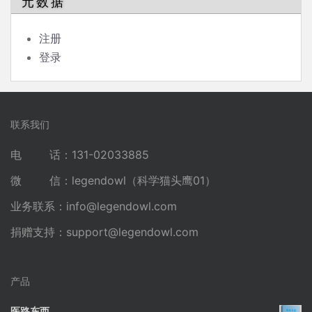
元数据
注册
登录
联系我们
电 话：131-02033885
微 信：legendowl（科学猫头鹰01）
业务联系：
info@legendowl.com
捐赠支持：
support@legendowl.com
产品
医路东西