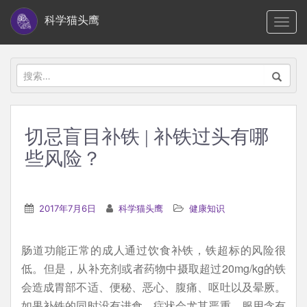
S
科学猫头鹰
TOGG
k
i
p
搜
t
索：
o
m
切忌盲目补铁 | 补铁过头有哪
a
些风险？
i
n
c
2017年7月6日
科学猫头鹰
健康知识
o
n
t
肠道功能正常的成人通过饮食补铁，铁超标的风险很
e
低。但是，从补充剂或者药物中摄取超过20mg/kg的铁
n
会造成胃部不适、便秘、恶心、腹痛、呕吐以及晕厥。
t
如果补铁的同时没有进食，症状会尤其严重。服用含有