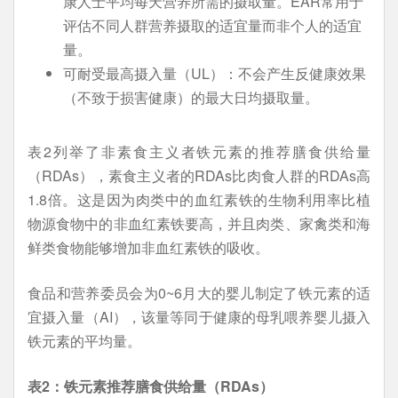
康人士平均每天营养所需的摄取量。EAR常用于
评估不同人群营养摄取的适宜量而非个人的适宜
量。
可耐受最高摄入量（UL）：不会产生反健康效果
（不致于损害健康）的最大日均摄取量。
表2列举了非素食主义者铁元素的推荐膳食供给量
（RDAs），素食主义者的RDAs比肉食人群的RDAs高
1.8倍。这是因为肉类中的血红素铁的生物利用率比植
物源食物中的非血红素铁要高，并且肉类、家禽类和海
鲜类食物能够增加非血红素铁的吸收。
食品和营养委员会为0~6月大的婴儿制定了铁元素的适
宜摄入量（AI），该量等同于健康的母乳喂养婴儿摄入
铁元素的平均量。
表2
：铁元素推荐膳食供给量（
RDAs
）