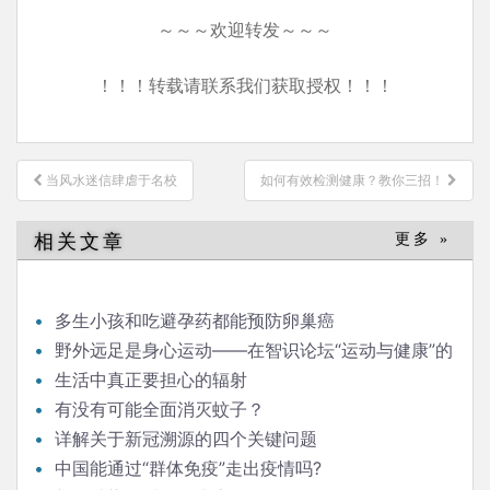
～～～欢迎转发～～～
！！！转载请联系我们获取授权！！！
文
当风水迷信肆虐于名校
如何有效检测健康？教你三招！
章
导
相关文章
更多 »
航
多生小孩和吃避孕药都能预防卵巢癌
野外远足是身心运动——在智识论坛“运动与健康”的
发言
生活中真正要担心的辐射
有没有可能全面消灭蚊子？
详解关于新冠溯源的四个关键问题
中国能通过“群体免疫”走出疫情吗?