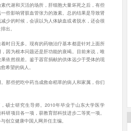
激素代谢和灭活的场所，肝细胞大量坏死之后，有些
括一些影响肾脏血管张力的激素。总的结果是导致肾
流减少的时候，会误以为人体缺血或者脱水，还会很
量排出。
味着时日无多。现有的药物治疗基本都是针对上面所
用，因为根本问题还是肝功能的衰竭。目前来说，唯
效果依然很差。鉴于器官捐献的供体远少于受体的现
治愈希望的病人。
用。那些把吃中药当成救命稻草的病人和家属，你们
，硕士研究生导师。2010年毕业于山东大学医学
级科研项目各一项，获教育部科技进步二等奖一项。
参与创立健康中国人网并任主编。