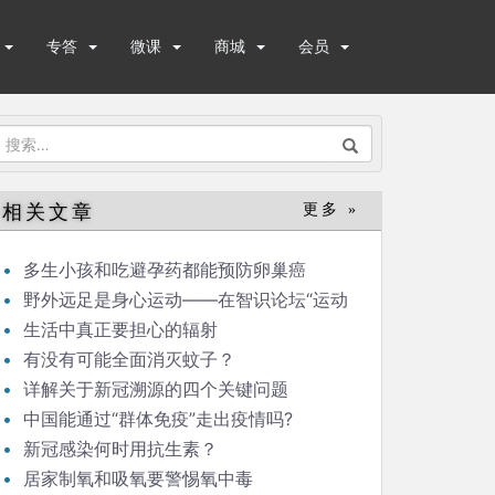
专答
微课
商城
会员
搜
索：
相关文章
更多 »
多生小孩和吃避孕药都能预防卵巢癌
野外远足是身心运动——在智识论坛“运动
与健康”的发言
生活中真正要担心的辐射
有没有可能全面消灭蚊子？
详解关于新冠溯源的四个关键问题
中国能通过“群体免疫”走出疫情吗?
新冠感染何时用抗生素？
居家制氧和吸氧要警惕氧中毒