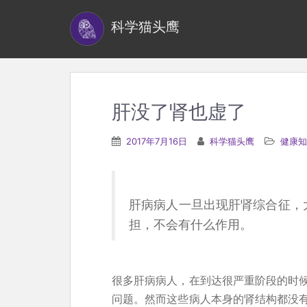
S
科学猫头鹰
k
i
p
t
o
肝没了肾也虚了
m
a
2017年7月16日
科学猫头鹰
健康知
i
n
c
肝病病人一旦出现肝肾综合征，
o
担，不会有什么作用。
n
t
e
很多肝病病人，在到达很严重阶段的时
n
问题。然而这些病人本身的肾结构都没
t