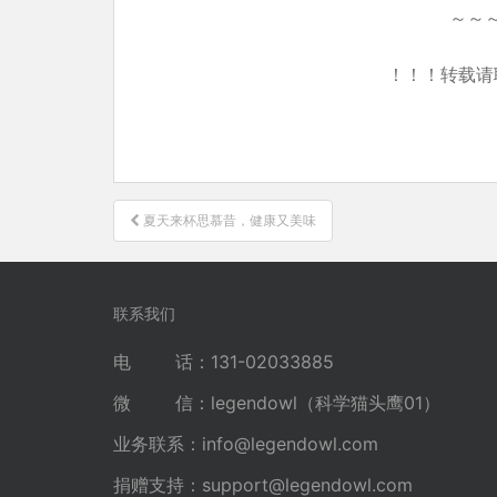
～～
！！！转载请
文
夏天来杯思慕昔，健康又美味
章
导
航
联系我们
电 话：131-02033885
微 信：legendowl（科学猫头鹰01）
业务联系：
info@legendowl.com
捐赠支持：
support@legendowl.com