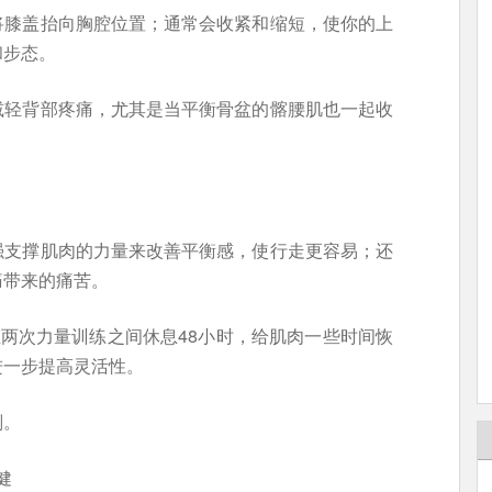
将膝盖抬向胸腔位置；通常会收紧和缩短，使你的上
和步态。
减轻背部疼痛，尤其是当平衡骨盆的髂腰肌也一起收
强支撑肌肉的力量来改善平衡感，使行走更容易；还
痛带来的痛苦。
在两次力量训练之间休息48小时，给肌肉一些时间恢
进一步提高灵活性。
划。
健