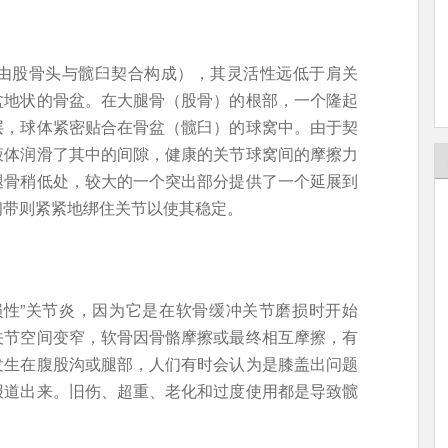
由股骨头与髋臼契合构成），其灵活性远低于肩关
盆地状的骨盆。在大腿骨（股骨）的根部，一个隆起
层，球体紧密贴合在骨盆（髋臼）的球窝中。由于契
液体润滑了其中的间隙，健康的关节球窝间的摩擦力
腿骨稍低处，较大的一个突出部分提供了一个延展到
韧带则紧紧地绑住关节以使其稳定。
损性”关节炎，因为它是在软骨缓冲关节磨损时开始
关节空间变窄，软骨因骨骼摩擦或最终相互摩擦，有
发生在腹股沟或腿部，人们有时会认为是膝盖出问题
报道出来。旧伤、超重、老化和过度使用都是导致髋