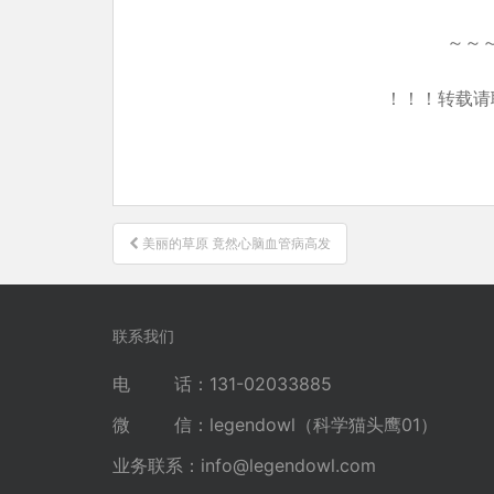
～～
！！！转载请
文
美丽的草原 竟然心脑血管病高发
章
导
航
联系我们
电 话：131-02033885
微 信：legendowl（科学猫头鹰01）
业务联系：
info@legendowl.com