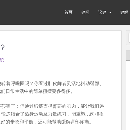
首页
健闻
议健
健解
？
识
地转着呼啦圈吗？你看过肚皮舞者灵活地抖动臀部、
我们日常生活中的简单扭摆要多得多。
莎莎舞了；但通过锻炼支撑臀部的肌肉，能让我们远
。锻炼结合了热身运动及力量练习，能重塑肌肉和提
良好的步态和平衡，还可能帮助缓解背部疼痛。