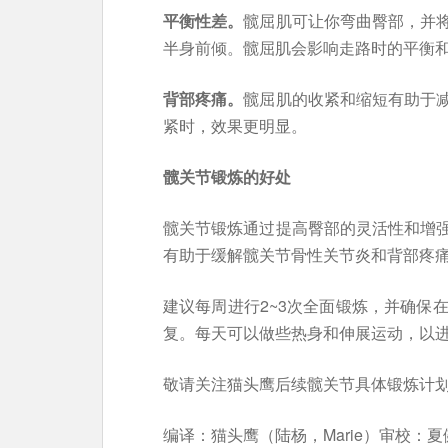
平衡性差。
髋屈肌可让你弯曲臀部，并
半身前倾。髋屈肌会影响走路时的平衡
背部疼痛。
髋屈肌的收紧和缩短有助于
紧时，效果更明显。
髋关节锻炼的好处
髋关节锻炼通过提高臀部的灵活性和增
有助于缓解髋关节骨性关节炎和背部疼
建议每周进行2~3次全面锻炼，并确保
复。每天可以做些热身和伸展运动，以
敬请关注猫头鹰后续髋关节具体锻炼计
编译：猫头鹰（陆杨，Marie）审校：夏