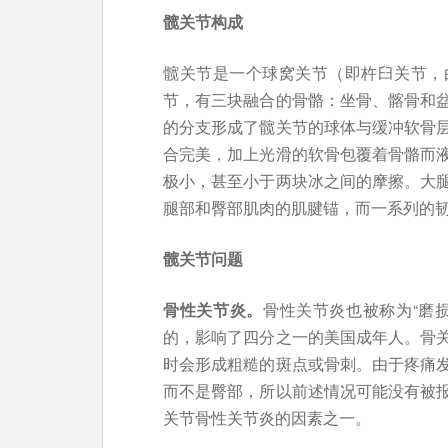
髋关节构成
髋关节是一个球窝关节（即杵臼关节，
节，有三块融合的骨骼：坐骨、髂骨和
的分支形成了髋关节的球体与缓冲软骨
合完美，加上光滑的软骨包覆着骨骼而
极小，甚至小于两块冰之间的摩擦。大
腿部和臀部肌肉的肌腱锚，而一系列的
髋关节
问题
骨性关节炎。
骨性关节炎也被称为“磨
的，影响了四分之一的美国成年人。骨
时会形成粗糙的斑点或骨刺。由于疼痛
而不是臀部，所以前述情况可能没有被
关节骨性关节炎的因素之一。