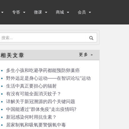
专答
微课
商城
会员
搜
索：
相关文章
更多 »
多生小孩和吃避孕药都能预防卵巢癌
野外远足是身心运动——在智识论坛“运动
与健康”的发言
生活中真正要担心的辐射
有没有可能全面消灭蚊子？
详解关于新冠溯源的四个关键问题
中国能通过“群体免疫”走出疫情吗?
新冠感染何时用抗生素？
居家制氧和吸氧要警惕氧中毒