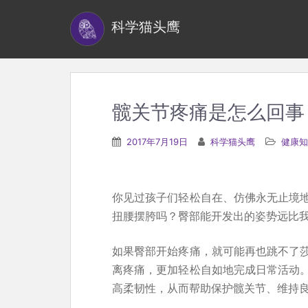
S
科学猫头鹰
k
i
p
t
o
髋关节疼痛是怎么回事
m
a
2017年7月19日
科学猫头鹰
健康知
i
n
c
你见过孩子们轻松自在、仿佛永无止境
o
扭腰摆胯吗？臀部能开发出的姿势远比
n
t
如果臀部开始疼痛，就可能再也跳不了
e
离疼痛，更加轻松自如地完成日常活动
n
高柔韧性，从而帮助保护髋关节、维持
t