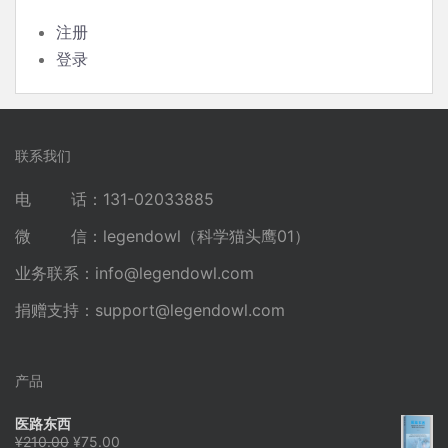
注册
登录
联系我们
电 话：131-02033885
微 信：legendowl（科学猫头鹰01）
业务联系：
info@legendowl.com
捐赠支持：
support@legendowl.com
产品
医路东西
原
当
¥
210.00
¥
75.00