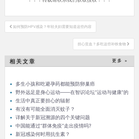
文
如何预防HPV感染？年轻夫妇需要知道这些内容
章
导
担心贫血？多吃这些补铁食物
航
相关文章
更多 »
多生小孩和吃避孕药都能预防卵巢癌
野外远足是身心运动——在智识论坛“运动与健康”的
发言
生活中真正要担心的辐射
有没有可能全面消灭蚊子？
详解关于新冠溯源的四个关键问题
中国能通过“群体免疫”走出疫情吗?
新冠感染何时用抗生素？