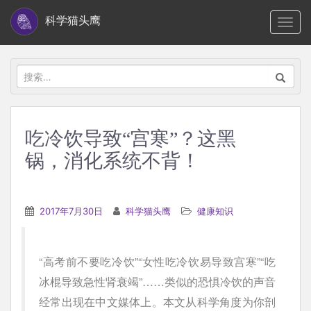
S
科学猫头鹰
TOGG
k
i
p
搜
t
索：
o
m
吃冷饮导致“宫寒”？这黑
a
锅，消化系统不背！
i
n
c
2017年7月30日
科学猫头鹰
健康知识
o
n
t
“高考前不要吃冷饮”“女性吃冷饮易导致宫寒”“吃
e
冰棍导致急性肾衰竭”……类似的恐惧冷饮的声音
n
经常出现在中文媒体上。本文从科学角度为你剖
t