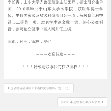
李长青，山东大学齐鲁医院副主任医师，硕士研究生导
师。2010年毕业于山东大学医学院，获医学博士学
位。主持国家级及省级科研项目各一项，获教育部科技
进步二等奖一项。发表学术论文数十篇。热心公益科
普，参与创立健康中国人网并任主编。
编辑：孙滔；审校：夏健
～～～欢迎转发～～～
！！！转载请联系我们获取授权！！！
文
运动时容易崴脚？来看踝关节锻炼计划（下）
章
导
脂肪肝不是病 担心烦恼均多余
航