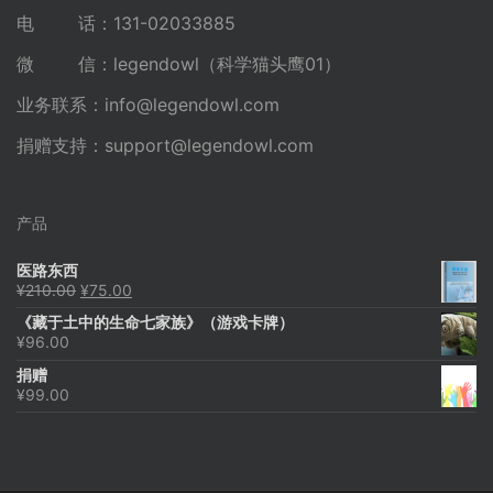
电 话：131-02033885
微 信：legendowl（科学猫头鹰01）
业务联系：
info@legendowl.com
捐赠支持：
support@legendowl.com
产品
医路东西
原
当
¥
210.00
¥
75.00
价
前
《藏于土中的生命七家族》（游戏卡牌）
为：
价
¥
96.00
¥210.00。
格
为：
捐赠
¥75.00。
¥
99.00