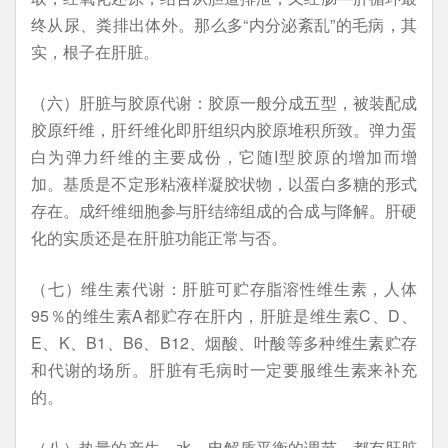
终从尿、粪排出体外。那么多“内分泌紊乱”的毛病，其
实，根子在肝脏。
（六）肝脏与胶原代谢：胶原一般分成五型，被装配成
胶原纤维，肝纤维化即肝组织内胶原堆积所致。弹力蛋
白为弹力纤维的主要成份，它随I型胶原的增加而增
加。基质是不定形粘液样凝胶状物，以蛋白多糖的形式
存在。成纤维细胞参与肝结缔组成的合成与降解。肝硬
化的实质还是在肝脏功能正常与否。
（七）维生素代谢：肝脏可贮存脂溶性维生素，人体
95％的维生素A都贮存在肝内，肝脏是维生素C、D、
E、K、B1、B6、B12、烟酸、叶酸等多种维生素贮存
和代谢的场所。肝脏有毛病时一定要服维生素来补充
的。
（八）热量的产生、水、电解质平衡的调节，都有肝脏