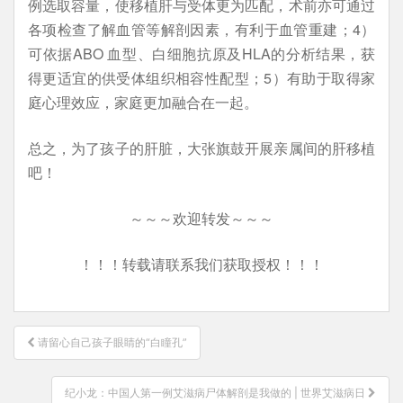
例选取容量，使移植肝与受体更为匹配，术前亦可通过
各项检查了解血管等解剖因素，有利于血管重建；4）
可依据ABO 血型、白细胞抗原及HLA的分析结果，获
得更适宜的供受体组织相容性配型；5）有助于取得家
庭心理效应，家庭更加融合在一起。
总之，为了孩子的肝脏，大张旗鼓开展亲属间的肝移植
吧！
～～～欢迎转发～～～
！！！转载请联系我们获取授权！！！
文
请留心自己孩子眼睛的“白瞳孔”
章
导
纪小龙：中国人第一例艾滋病尸体解剖是我做的 | 世界艾滋病日