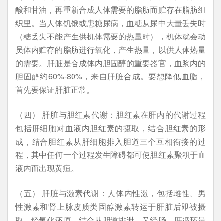
酸和甘油，再重新合成人体需要的脂肪而贮存在脂肪组
织里。当人体饥饿或患糖尿病，血糖从尿中大量丢失时
（糖丢失不能产生供机体需要的热量时），机体就会动
员体内贮存的脂肪进行氧化，产生热量，以供人体热量
的需要。肝脏是合成体内胆固醇的重要器官，血浆内的
胆固醇约60%-80%，来自肝脏合成。要想降低血脂，
首先要保证肝脏正常。
（四） 肝脏与胆红素代谢：胆红素在肝内的代谢过程
包括肝细胞对血液内胆红素的摄取，结合胆红素的形
成，结合胆红素从肝细胞排入胆道三个互相衔接的过
程，其中任何一个过程发生障碍都可使胆红素聚积于血
液内而出现黄疸。
（五） 肝脏与激素代谢：人体内性激，包括雌性、男
性激素和肾上脉皮质类固醇激素转运于肝脏后即被摄
取，经氧化还原，结合从胆道排泄，又经肠—肝循环最