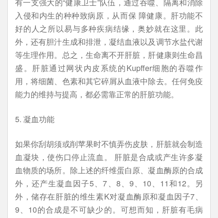
有一支强大的“健康卫士”队伍，通过吞噬、隔离和消除
入侵和内生的种种致病原，从而保 障健康。肝功能不
好的人之所以易与多种疾病结缘，奥妙就在这里。此
外，还有胆汁生成和排泄，凝结血液以及调节水盐代谢
等生理作用。总之，生命离不开肝脏，肝健康则生命昌
盛。肝脏通过网状内皮系统的Kupffer细胞的吞噬作
用，将细菌、色素和其它碎屑从血液中除去。任何免疫
能力的维持与提高，都必需靠正常的肝脏功能。
5. 凝血功能
如果你刮胡须或削苹果时不慎弄伤皮肤，肝脏就会制造
血凝块，使伤口停止流血。 肝脏是合成或产生许多凝
血物质的场所。除上述的纤维蛋白原、凝血酶原的合成
外，还产生凝血因子5、7、8、9、10、11和12。另
外，储存在肝脏的维生素K对凝血酶原和凝血因子7、
9、10的合成是不可缺少的。可想而知，肝脏有毛病