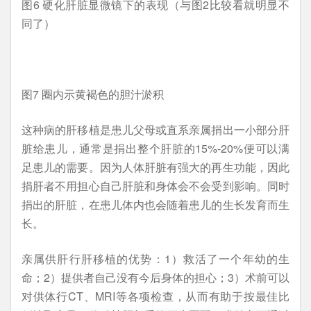
图6 硬化肝脏显微镜下的表现（与图2比较看就明显不
同了）
图7 圈内示黄褐色的胆汁淤积
这种病的肝移植是患儿父母或直系亲属捐出一小部分肝
脏给患儿，通常是捐出整个肝脏的15%-20%便可以满
足患儿的需要。因为人体肝脏有强大的再生功能，因此
捐肝者不用担心自己肝脏和身体会不会受到影响。同时
捐出的肝脏，在患儿体内也会随着患儿的生长发育而生
长。
亲属供肝行肝移植的优势：1）救活了一个年幼的生
命；2）提供者自己没有今后身体的担心；3）术前可以
对供体行CT、MRI等各项检查，从而有助于按最佳比