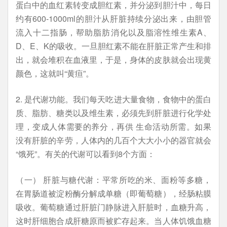
蛋白中的血红素转变成胆红素，并分泌到胆汁中，每日
约有600-1000ml的胆汁从肝脏持续分泌出来，由胆管
流入十二指肠，帮助脂肪消化以及脂溶性维生素A、
D、E、K的吸收。一旦胆红素不能在肝脏正常产生和排
出，就会堆积在血液里，于是，身体的皮肤就会出现黄
颜色，这就叫“黄疸”。
2. 是代谢功能。我们每天吃进大量食物，食物中的蛋白
质、脂肪、糖类以及维生素，必须先到肝脏进行化学处
理，变成人体需要的养分，再供 生命活动所需。如果
没有肝脏的辛劳，人体内的几百个大大小小的器官就会
“饿死”。有关的代谢可以看到8个方面：
（一） 肝脏与糖代谢：平常所吃的米、面粉等多糖，
在胃肠道被淀粉酶分解成单糖（即葡萄糖），经肠粘膜
吸收。葡萄糖通过肝脏门静脉进入肝脏时，血糖升高，
这时肝细胞合成肝糖原而被贮存起来。当人体饥饿血糖