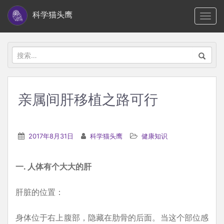
S
科学猫头鹰
TOGG
k
i
p
搜
t
索：
o
m
亲属间肝移植之路可行
a
i
n
2017年8月31日
科学猫头鹰
健康知识
c
o
一. 人体有个大大的肝
n
t
肝脏的位置：
e
n
身体位于右上腹部，隐藏在肋骨的后面。当这个部位感
t