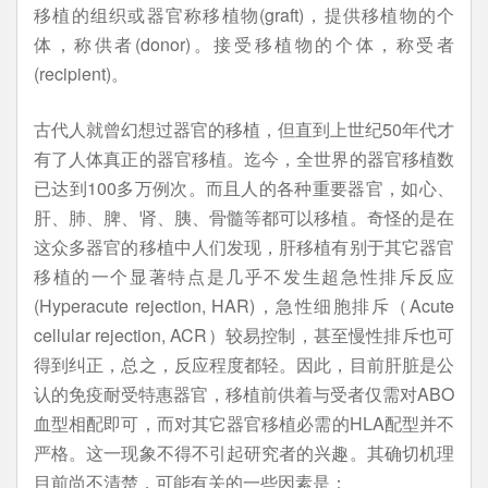
移植的组织或器官称移植物(graft)，提供移植物的个
体，称供者(donor)。接受移植物的个体，称受者
(recipient)。
古代人就曾幻想过器官的移植，但直到上世纪50年代才
有了人体真正的器官移植。迄今，全世界的器官移植数
已达到100多万例次。而且人的各种重要器官，如心、
肝、肺、脾、肾、胰、骨髓等都可以移植。奇怪的是在
这众多器官的移植中人们发现，肝移植有别于其它器官
移植的一个显著特点是几乎不发生超急性排斥反应
(Hyperacute rejection, HAR)，急性细胞排斥（Acute
cellular rejection, ACR）较易控制，甚至慢性排斥也可
得到纠正，总之，反应程度都轻。因此，目前肝脏是公
认的免疫耐受特惠器官，移植前供着与受者仅需对ABO
血型相配即可，而对其它器官移植必需的HLA配型并不
严格。这一现象不得不引起研究者的兴趣。其确切机理
目前尚不清楚，可能有关的一些因素是：