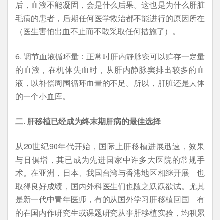
后，血液不能凝固，会是什么后果。这也是为什么肝脏
毛病的患者，后期任何医学救治都不能进行的原因所在
（医生害怕出血不止而不敢采取任何措施了）。
6. 调节血液循环量：正常时肝内静脉窦可以贮存一定量
的血液，在机体失血时，从肝内静脉窦排出较多的血
液，以补偿周围循环血量的不足。所以，肝脏还是人体
的一个小血库。
二. 肝移植已经成为终末期肝病的最佳选择
从20世纪90年代开始，国际上肝移植进展迅速，效果
与日俱增，其已成为先进国家中许多大医院的常规手
术。在亚洲，日本、我国台湾与香港地区相继开展，也
取得良好成绩，国内外科医生们也随之跃跃欲试。尤其
是新一代中青年医师，有的从国外学习肝移植回国，有
的在国内作研究生或课题研究从事肝移植实验，均积累