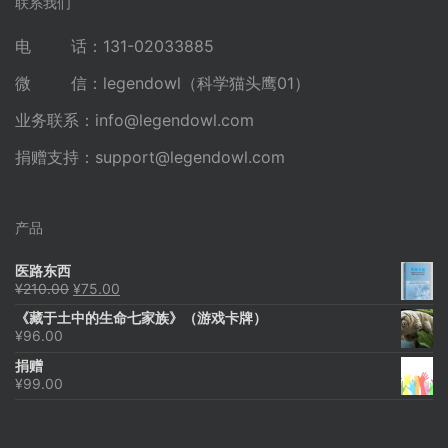
联系我们
电 话：131-02033885
微 信：legendowl（科学猫头鹰01）
业务联系：
info@legendowl.com
捐赠支持：
support@legendowl.com
产品
医路东西
原
当
¥
210.00
¥
75.00
价
前
《藏于土中的生命七家族》（游戏卡牌）
为：
价
¥
96.00
¥210.00。
格
为：
捐赠
¥75.00。
¥
99.00