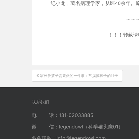
纪小龙，著名病理学家，从医40余年。
～～
！！！转载请
文
家长爱孩子需要做的一件事：常摸摸孩子的肚子
章
导
航
联系我们
电 话：131-02033885
微 信：legendowl（科学猫头鹰01）
业务联系：
info@legendowl.com