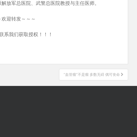
原解放军总医院、武警总医院教授与主任医师。
～欢迎转发～～～
联系我们获取授权！！！
“血管瘤”不是瘤 多数无碍 偶可丧命