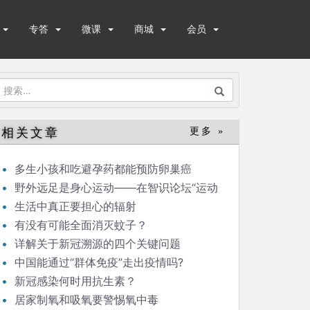
专答
微课
商城
会员
搜
索：
相关文章
更多 »
多生小孩和吃避孕药都能预防卵巢癌
野外远足是身心运动——在智识论坛“运动
与健康”的发言
生活中真正要担心的辐射
有没有可能全面消灭蚊子？
详解关于新冠溯源的四个关键问题
中国能通过“群体免疫”走出疫情吗?
新冠感染何时用抗生素？
居家制氧和吸氧要警惕氧中毒