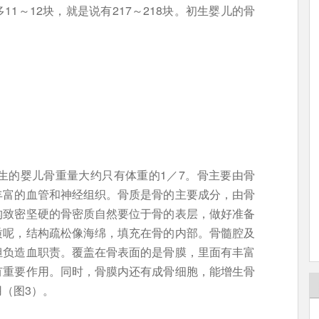
1～12块，就是说有217～218块。初生婴儿的骨
生的婴儿骨重量大约只有体重的1／7。骨主要由骨
丰富的血管和神经组织。骨质是骨的主要成分，由骨
构致密坚硬的骨密质自然要位于骨的表层，做好准备
质呢，结构疏松像海绵，填充在骨的内部。骨髓腔及
担负造血职责。覆盖在骨表面的是骨膜，里面有丰富
有重要作用。同时，骨膜内还有成骨细胞，能增生骨
（图3）。