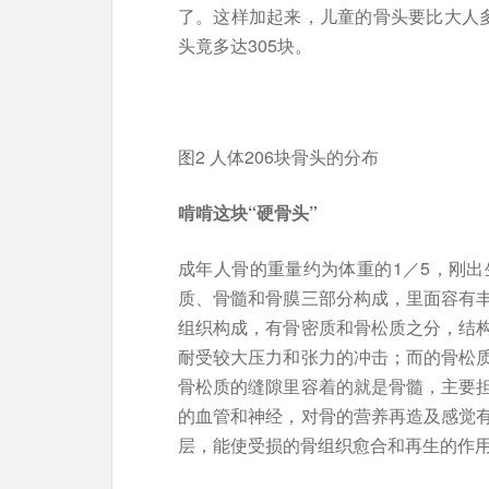
了。这样加起来，儿童的骨头要比大人多1
头竟多达305块。
图2 人体206块骨头的分布
啃啃这块“硬骨头”
成年人骨的重量约为体重的1／5，刚出
质、骨髓和骨膜三部分构成，里面容有
组织构成，有骨密质和骨松质之分，结
耐受较大压力和张力的冲击；而的骨松
骨松质的缝隙里容着的就是骨髓，主要
的血管和神经，对骨的营养再造及感觉
层，能使受损的骨组织愈合和再生的作用