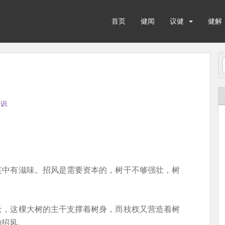
首页
健闻
议健
健解
知识
笑中有滋味。招风是需要资本的，树干不够强壮，树
云，这棵大树的主干支撑着树身，而枝杈又营造着树
的招风。