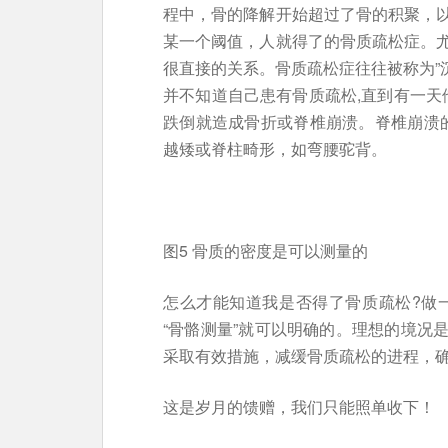
程中，骨的降解开始超过了骨的积聚，
某一个阈值，人就得了的骨质疏松症。
很直接的关系。骨质疏松症往往被称为”沉
并不知道自己患有骨质疏松,直到有一天
跌倒就造成骨折或脊椎崩溃。脊椎崩溃的
越矮或脊柱畸形，如弯腰驼背。
图5 骨质的密度是可以测量的
怎么才能知道我是否得了骨质疏松?做一个“骨密度(
“骨骼测量”就可以明确的。理想的境况
采取有效措施，减缓骨质疏松的进程，
这是岁月的馈赠，我们只能照单收下！