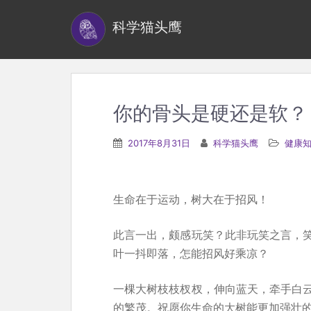
S
科学猫头鹰
k
i
p
t
o
你的骨头是硬还是软？
m
a
2017年8月31日
科学猫头鹰
健康
i
n
c
生命在于运动，树大在于招风！
o
n
此言一出，颇感玩笑？此非玩笑之言，
t
叶一抖即落，怎能招风好乘凉？
e
一棵大树枝枝杈杈，伸向蓝天，牵手白
n
的繁茂。祝愿你生命的大树能更加强壮
t