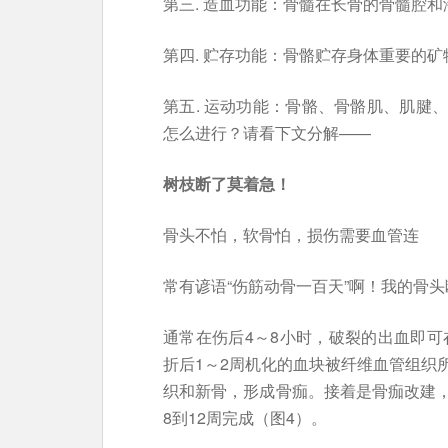
第三. 造血功能：骨髓在长骨的骨髓腔
第四. 贮存功能：骨骼贮存身体重要的
第五. 运动功能：骨骼、骨骼肌、肌腱
怎么进行？请看下文分解——
树枝断了莫着急！
骨头不怕，软骨怕，损伤需要血管连
常有谚语“伤筋动骨一百天”啊！我的骨
通常在伤后4～8小时，破裂的出血即可
折后1～2周机化的血块被纤维血管组织
织和新骨，形成骨痂。接着是骨痂改建
8到12周完成（图4）。