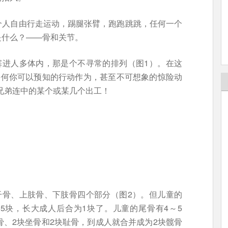
个人自由行走运动，踢腿张臂，跑跑跳跳，任何一个
是什么？——骨和关节。
塞进人多体内，那是个不寻常的排列（图1）。在这
任何你可以预知的行动作为，甚至不可想象的惊险动
6兄弟连中的某个或某几个出工！
干骨、上肢骨、下肢骨四个部分（图2）。但儿童的
5块，长大成人后合为1块了。儿童的尾骨有4～5
骨、2块坐骨和2块耻骨，到成人就合并成为2块髋骨