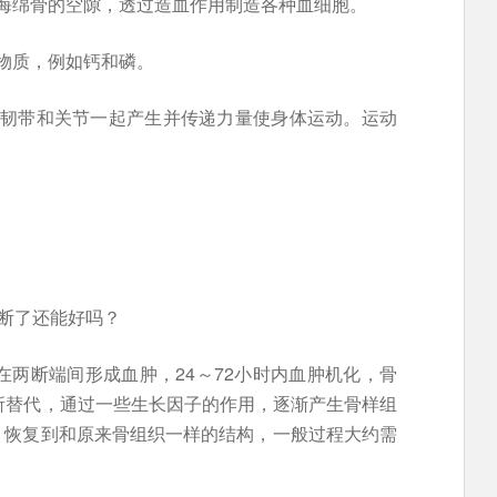
和海绵骨的空隙，透过造血作用制造各种血细胞。
矿物质，例如钙和磷。
、韧带和关节一起产生并传递力量使身体运动。运动
头断了还能好吗？
在两断端间形成血肿，24～72小时内血肿机化，骨
所替代，通过一些生长因子的作用，逐渐产生骨样组
，恢复到和原来骨组织一样的结构，一般过程大约需